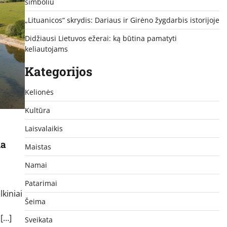
simboliu
„Lituanicos“ skrydis: Dariaus ir Girėno žygdarbis istorijoje
Didžiausi Lietuvos ežerai: ką būtina pamatyti
keliautojams
Kategorijos
Kelionės
Kultūra
Laisvalaikis
na
Maistas
Namai
Patarimai
lkiniai
Šeima
 […]
Sveikata