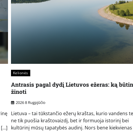
Kelionės
Antrasis pagal dydį Lietuvos ežeras: ką būti
žinoti
2026 8 Rugpjūčio
rinę
Lietuva – tai tūkstančio ežerų kraštas, kurio vandens te
ne tik puošia kraštovaizdį, bet ir formuoja istorinį bei
 […]
kultūrinį mūsų tapatybės audinį. Nors bene kiekvienas