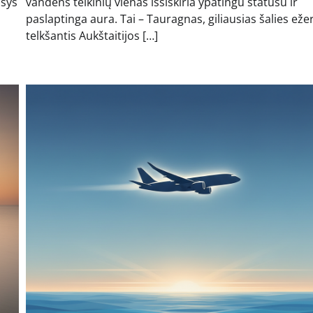
asys
vandens telkinių vienas išsiskiria ypatingu statusu ir
paslaptinga aura. Tai – Tauragnas, giliausias šalies eže
telkšantis Aukštaitijos […]