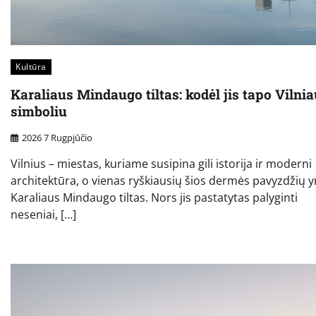
Kultūra
Karaliaus Mindaugo tiltas: kodėl jis tapo Vilni
simboliu
2026 7 Rugpjūčio
Vilnius – miestas, kuriame susipina gili istorija ir moderni
architektūra, o vienas ryškiausių šios dermės pavyzdžių y
Karaliaus Mindaugo tiltas. Nors jis pastatytas palyginti
neseniai, […]