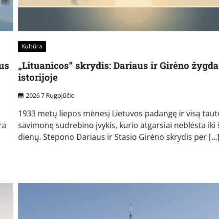
Kultūra
aus
„Lituanicos“ skrydis: Dariaus ir Girėno žygda
istorijoje
2026 7 Rugpjūčio
1933 metų liepos mėnesį Lietuvos padangę ir visą taut
ra
savimonę sudrebino įvykis, kurio atgarsiai neblėsta iki 
dienų. Stepono Dariaus ir Stasio Girėno skrydis per […