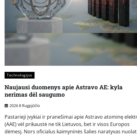
Technologijos
Naujausi duomenys apie Astravo AE: kyla
nerimas dėl saugumo
2026 8 Rugpjūčio
Pastarieji įvykiai ir pranešimai apie Astravo atominę elekt
(AAE) vėl prikaustė ne tik Lietuvos, bet ir visos Europos
dėmesį. Nors oficialus kaimyninės šalies naratyvas nuolat