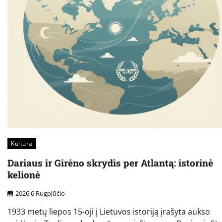
Kultūra
Dariaus ir Girėno skrydis per Atlantą: istorinė
kelionė
2026 6 Rugpjūčio
1933 metų liepos 15-oji į Lietuvos istoriją įrašyta aukso