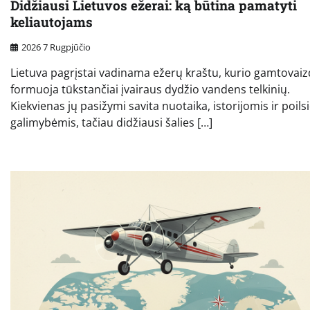
Didžiausi Lietuvos ežerai: ką būtina pamatyti
keliautojams
2026 7 Rugpjūčio
Lietuva pagrįstai vadinama ežerų kraštu, kurio gamtovaiz
formuoja tūkstančiai įvairaus dydžio vandens telkinių.
Kiekvienas jų pasižymi savita nuotaika, istorijomis ir poils
galimybėmis, tačiau didžiausi šalies […]