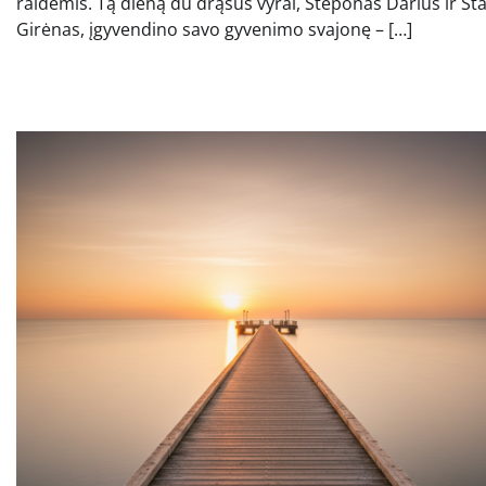
raidėmis. Tą dieną du drąsūs vyrai, Steponas Darius ir St
Girėnas, įgyvendino savo gyvenimo svajonę – […]