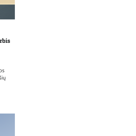
rbis
os
šių
]