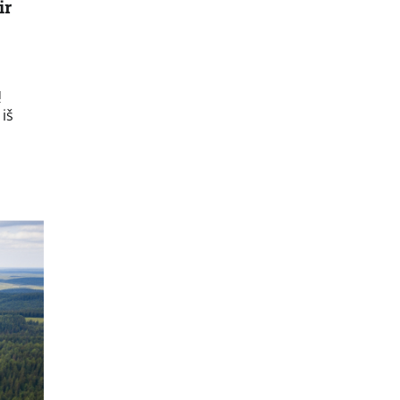
ir
ų
 iš