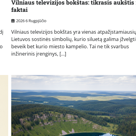
Vilniaus televizijos bokštas: tikrasis aukštis 
faktai
2026 6 Rugpjūčio
dį
Vilniaus televizijos bokštas yra vienas atpažįstamiausi
Lietuvos sostinės simbolių, kurio siluetą galima įžvelgti
io
beveik bet kurio miesto kampelio. Tai ne tik svarbus
inžinerinis įrenginys, […]