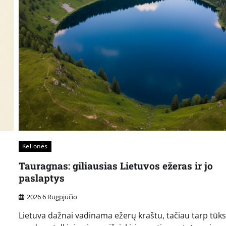
Kelionės
Tauragnas: giliausias Lietuvos ežeras ir jo
paslaptys
2026 6 Rugpjūčio
Lietuva dažnai vadinama ežerų kraštu, tačiau tarp tūk