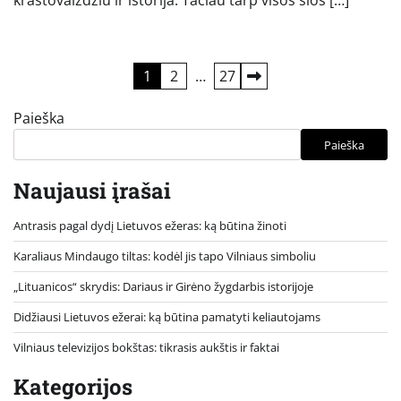
kraštovaizdžiu ir istorija. Tačiau tarp visos šios […]
Įrašų
1
2
…
27
puslapiavimas
Paieška
Paieška
Naujausi įrašai
Antrasis pagal dydį Lietuvos ežeras: ką būtina žinoti
Karaliaus Mindaugo tiltas: kodėl jis tapo Vilniaus simboliu
„Lituanicos“ skrydis: Dariaus ir Girėno žygdarbis istorijoje
Didžiausi Lietuvos ežerai: ką būtina pamatyti keliautojams
Vilniaus televizijos bokštas: tikrasis aukštis ir faktai
Kategorijos