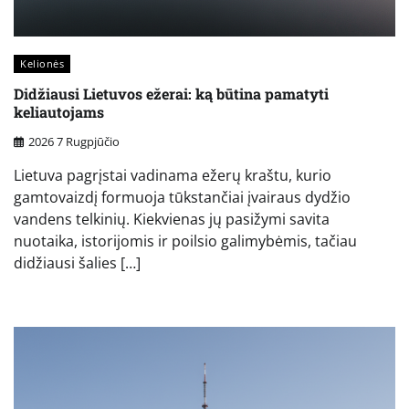
Kelionės
Didžiausi Lietuvos ežerai: ką būtina pamatyti
keliautojams
2026 7 Rugpjūčio
Lietuva pagrįstai vadinama ežerų kraštu, kurio
gamtovaizdį formuoja tūkstančiai įvairaus dydžio
vandens telkinių. Kiekvienas jų pasižymi savita
nuotaika, istorijomis ir poilsio galimybėmis, tačiau
didžiausi šalies […]