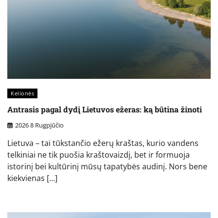
Kelionės
Antrasis pagal dydį Lietuvos ežeras: ką būtina žinoti
2026 8 Rugpjūčio
Lietuva – tai tūkstančio ežerų kraštas, kurio vandens
telkiniai ne tik puošia kraštovaizdį, bet ir formuoja
istorinį bei kultūrinį mūsų tapatybės audinį. Nors bene
kiekvienas […]