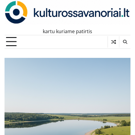
Skip
to
content
kartu kuriame patirtis