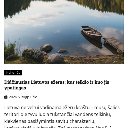
Kelionės
Didžiausias Lietuvos ežeras: kur telkšo ir kuo jis
ypatingas
2026 5 Rugpjūčio
Lietuva ne veltui vadinama ežerų kraštu – mūsų šalies
teritorijoje tyvuliuoja tūkstančiai vandens telkinių,
kiekvienas pasižymintis savitu charakteriu,