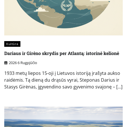
Kultūra
Dariaus ir Girėno skrydis per Atlantą: istorinė kelionė
2026 6 Rugpjūčio
1933 metų liepos 15-oji į Lietuvos istoriją įrašyta aukso
raidėmis. Tą dieną du drąsūs vyrai, Steponas Darius ir
Stasys Girėnas, įgyvendino savo gyvenimo svajonę – […]