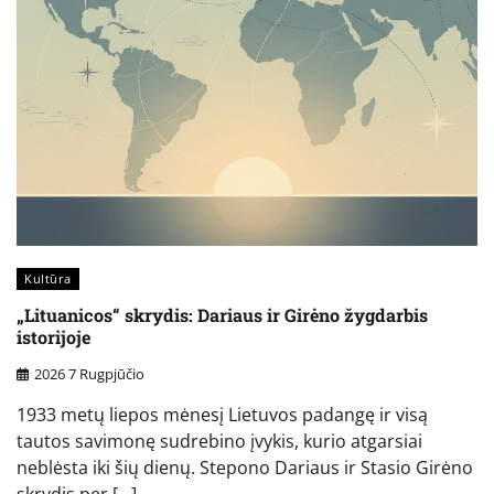
Kultūra
„Lituanicos“ skrydis: Dariaus ir Girėno žygdarbis
istorijoje
2026 7 Rugpjūčio
1933 metų liepos mėnesį Lietuvos padangę ir visą
tautos savimonę sudrebino įvykis, kurio atgarsiai
neblėsta iki šių dienų. Stepono Dariaus ir Stasio Girėno
skrydis per […]