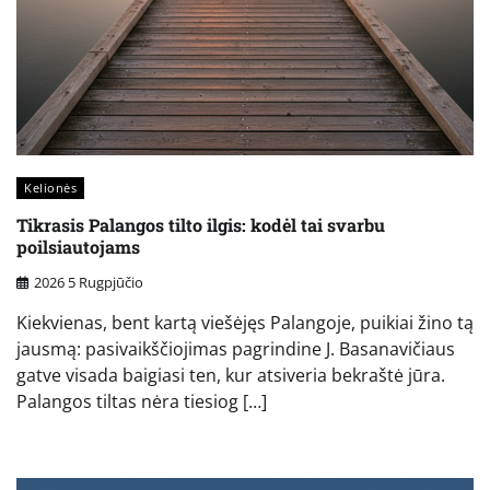
Kelionės
Tikrasis Palangos tilto ilgis: kodėl tai svarbu
poilsiautojams
2026 5 Rugpjūčio
Kiekvienas, bent kartą viešėjęs Palangoje, puikiai žino tą
jausmą: pasivaikščiojimas pagrindine J. Basanavičiaus
gatve visada baigiasi ten, kur atsiveria bekraštė jūra.
Palangos tiltas nėra tiesiog […]