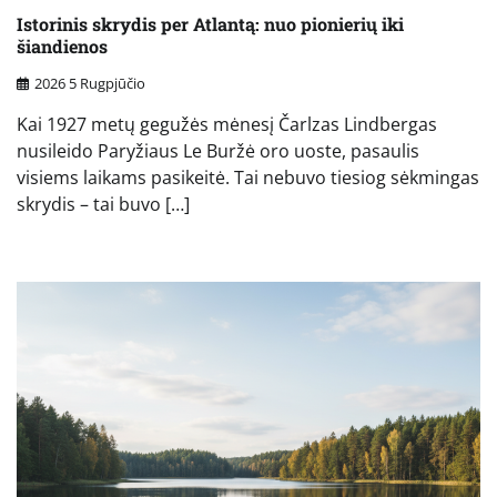
Istorinis skrydis per Atlantą: nuo pionierių iki
šiandienos
2026 5 Rugpjūčio
Kai 1927 metų gegužės mėnesį Čarlzas Lindbergas
nusileido Paryžiaus Le Buržė oro uoste, pasaulis
visiems laikams pasikeitė. Tai nebuvo tiesiog sėkmingas
skrydis – tai buvo […]