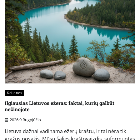
Kelionės
Ilgiausias Lietuvos ežeras: faktai, kurių galbūt
nežinojote
2026 9 Rugpjūčio
Lietuva dažnai vadinama ežerų kraštu, ir tai nėra tik
gražus posakis. Mūsų šalies kraštovaizdis, suformuotas