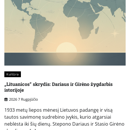
Kultūra
„Lituanicos“ skrydis: Dariaus ir Girėno žygdarbis
istorijoje
2026 7 Rugpjūčio
1933 metų liepos mėnesį Lietuvos padangę ir visą
tautos savimonę sudrebino įvykis, kurio atgarsiai
neblėsta iki šių dienų. Stepono Dariaus ir Stasio Girėno