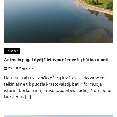
Kelionės
Antrasis pagal dydį Lietuvos ežeras: ką būtina žinoti
2026 8 Rugpjūčio
Lietuva – tai tūkstančio ežerų kraštas, kurio vandens
telkiniai ne tik puošia kraštovaizdį, bet ir formuoja
istorinį bei kultūrinį mūsų tapatybės audinį. Nors bene
kiekvienas […]