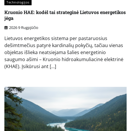
Technologijos
Kruonio HAE: kodėl tai strateginė Lietuvos energetikos
jėga
2026 9 Rugpjūčio
Lietuvos energetikos sistema per pastaruosius
dešimtmečius patyrė kardinalių pokyčių, tačiau vienas
objektas išlieka neatsiejama šalies energetinio
saugumo ašimi – Kruonio hidroakumuliacinė elektrinė
(KHAE). Įsikūrusi ant […]