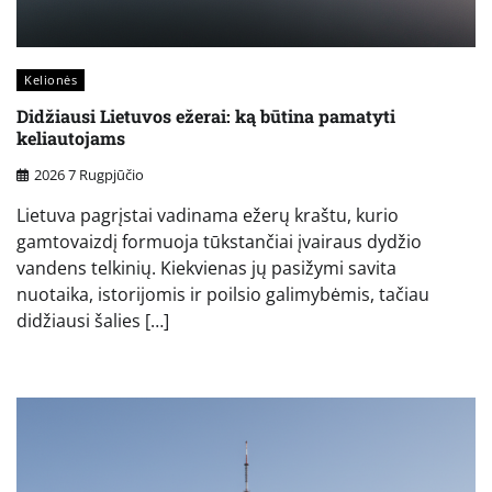
Kelionės
Didžiausi Lietuvos ežerai: ką būtina pamatyti
keliautojams
2026 7 Rugpjūčio
Lietuva pagrįstai vadinama ežerų kraštu, kurio
gamtovaizdį formuoja tūkstančiai įvairaus dydžio
vandens telkinių. Kiekvienas jų pasižymi savita
nuotaika, istorijomis ir poilsio galimybėmis, tačiau
didžiausi šalies […]