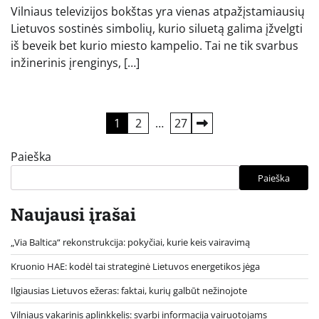
Vilniaus televizijos bokštas yra vienas atpažįstamiausių
Lietuvos sostinės simbolių, kurio siluetą galima įžvelgti
iš beveik bet kurio miesto kampelio. Tai ne tik svarbus
inžinerinis įrenginys, […]
Įrašų
1
2
…
27
puslapiavimas
Paieška
Paieška
Naujausi įrašai
„Via Baltica“ rekonstrukcija: pokyčiai, kurie keis vairavimą
Kruonio HAE: kodėl tai strateginė Lietuvos energetikos jėga
Ilgiausias Lietuvos ežeras: faktai, kurių galbūt nežinojote
Vilniaus vakarinis aplinkkelis: svarbi informacija vairuotojams