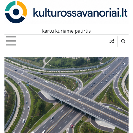
Skip
to
content
kartu kuriame patirtis