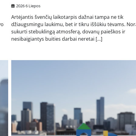
2026 6 Liepos
Artėjantis švenčių laikotarpis dažnai tampa ne tik
vo
džiaugsmingu laukimu, bet ir tikru iššūkiu tėvams. Nor
sukurti stebuklingą atmosferą, dovanų paieškos ir
nesibaigiantys buities darbai neretai […]