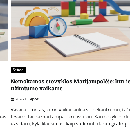
Šeima
Nemokamos stovyklos Marijampolėje: kur ie
užimtumo vaikams
2026 1 Liepos
Vasara – metas, kurio vaikai laukia su nekantrumu, tač
ikas
tėvams tai dažnai tampa tikru iššūkiu. Kai mokyklos du
užsidaro, kyla klausimas: kaip suderinti darbo grafiką [