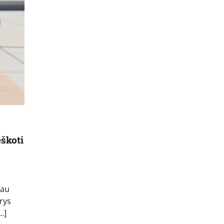
škoti
iau
rys
…]