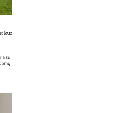
: kur
ria su
 įdomų