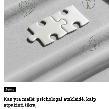
Šeima
Kas yra meilė: psichologai atskleidė, kaip
atpažinti tikrą