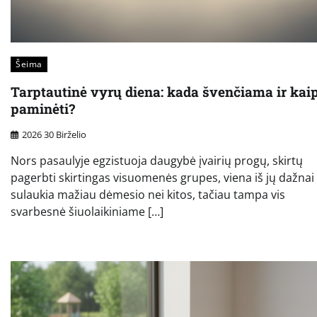
Šeima
Tarptautinė vyrų diena: kada švenčiama ir kai
paminėti?
2026 30 Birželio
Nors pasaulyje egzistuoja daugybė įvairių progų, skirtų
pagerbti skirtingas visuomenės grupes, viena iš jų dažnai
sulaukia mažiau dėmesio nei kitos, tačiau tampa vis
svarbesnė šiuolaikiniame […]