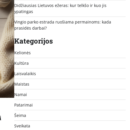
Didžiausias Lietuvos ežeras: kur telkšo ir kuo jis
ypatingas
Vingio parko estrada ruošiama permainoms: kada
prasidės darbai?
Kategorijos
Kelionės
Kultūra
Laisvalaikis
Maistas
Namai
Patarimai
Šeima
i
Sveikata