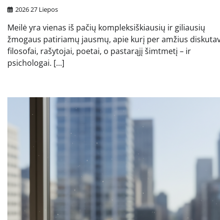
2026 27 Liepos
Meilė yra vienas iš pačių kompleksiškiausių ir giliausių
žmogaus patiriamų jausmų, apie kurį per amžius diskuta
filosofai, rašytojai, poetai, o pastarąjį šimtmetį – ir
psichologai. […]