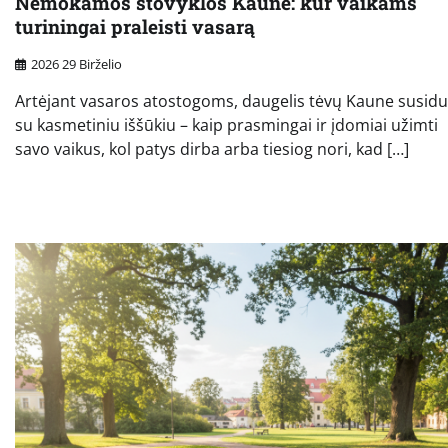
Nemokamos stovyklos Kaune: kur vaikams
turiningai praleisti vasarą
2026 29 Birželio
Artėjant vasaros atostogoms, daugelis tėvų Kaune susidu
su kasmetiniu iššūkiu – kaip prasmingai ir įdomiai užimti
savo vaikus, kol patys dirba arba tiesiog nori, kad […]