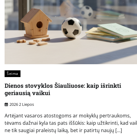
Šeima
Dienos stovyklos Šiauliuose: kaip išrinkti
geriausią vaikui
2026 2 Liepos
Artėjant vasaros atostogoms ar mokyklų pertraukoms,
tėvams dažnai kyla tas pats iššūkis: kaip užtikrinti, kad va
ne tik saugiai praleistų laiką, bet ir patirtų naujų […]