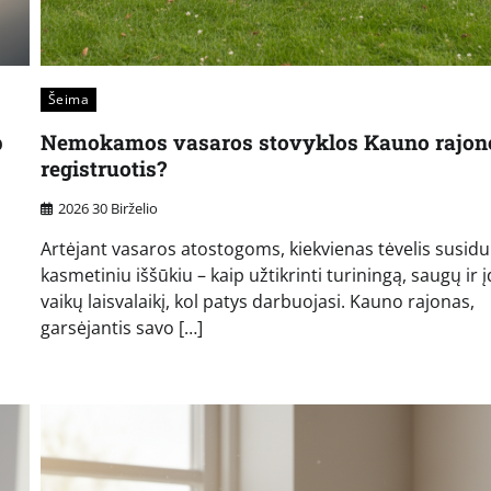
Šeima
p
Nemokamos vasaros stovyklos Kauno rajone
registruotis?
2026 30 Birželio
Artėjant vasaros atostogoms, kiekvienas tėvelis susidu
kasmetiniu iššūkiu – kaip užtikrinti turiningą, saugų ir
vaikų laisvalaikį, kol patys darbuojasi. Kauno rajonas,
garsėjantis savo […]