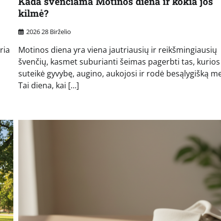
Kada švenčiama Motinos diena ir kokia jos
kilmė?
2026 28 Birželio
ria
Motinos diena yra viena jautriausių ir reikšmingiausių
švenčių, kasmet suburianti šeimas pagerbti tas, kurios
suteikė gyvybę, augino, aukojosi ir rodė besąlygišką me
Tai diena, kai […]