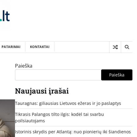
PATARIMAI
KONTAKTAI
Paieška
Paieška
Naujausi įrašai
Tauragnas: giliausias Lietuvos ežeras ir jo paslaptys
Tikrasis Palangos tilto ilgis: kodėl tai svarbu
poilsiautojams
Istorinis skrydis per Atlantą: nuo pionierių iki šiandienos