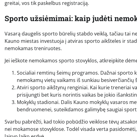
greitai, vos tik paskelbus registraciją.
Sporto užsiėmimai: kaip judėti nem
Vasarą daugelis sporto būrelių stabdo veiklą, tačiau tai ne
Kauno miestas investuoja į atviras sporto aikšteles ir stad
nemokamas treniruotes.
Jei ieškote nemokamos sporto stovyklos, atkreipkite dėmes
Socialiai remtinų šeimų programos. Dažnai sporto kl
nemokamų vietų vaikams iš sunkiau besiverčiančių 
Atviri sporto aikštynų renginiai. Kai kurie treneriai 
prisijungti bet kuris norintis vaikas be jokio išankst
Mokyklų stadionai. Dalis Kauno mokyklų vasaros metu
bendruomenei, suteikdamos galimybę saugiai sport
Svarbu pabrėžti, kad tokio pobūdžio veiklose tėvų atsako
nei mokamose stovyklose. Todėl visada verta pasidomėti, a
laisvo laiko erdvė.