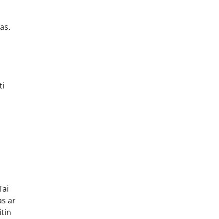
as.
s
ti
Tai
as ar
itin