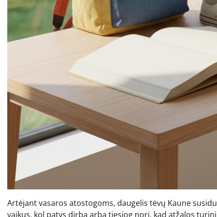
Artėjant vasaros atostogoms, daugelis tėvų Kaune susiduri
vaikus, kol patys dirba arba tiesiog nori, kad atžalos turi