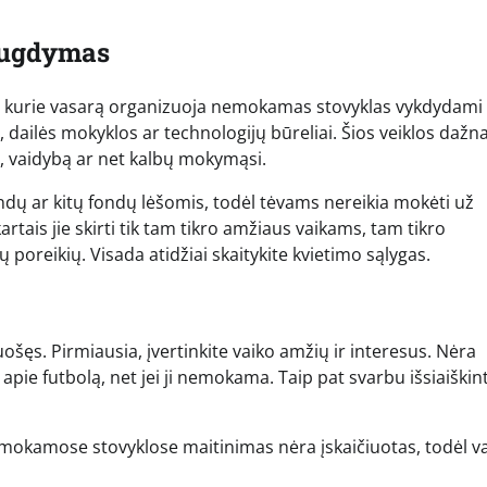
s ugdymas
ų, kurie vasarą organizuoja nemokamas stovyklas vykdydami
s, dailės mokyklos ar technologijų būreliai. Šios veiklos dažna
ą, vaidybą ar net kalbų mokymąsi.
ndų ar kitų fondų lėšomis, todėl tėvams nereikia mokėti už
kartais jie skirti tik tam tikro amžiaus vaikams, tam tikro
poreikių. Visada atidžiai skaitykite kvietimo sąlygas.
ošęs. Pirmiausia, įvertinkite vaiko amžių ir interesus. Nėra
ja apie futbolą, net jei ji nemokama. Taip pat svarbu išsiaiškint
mokamose stovyklose maitinimas nėra įskaičiuotas, todėl va