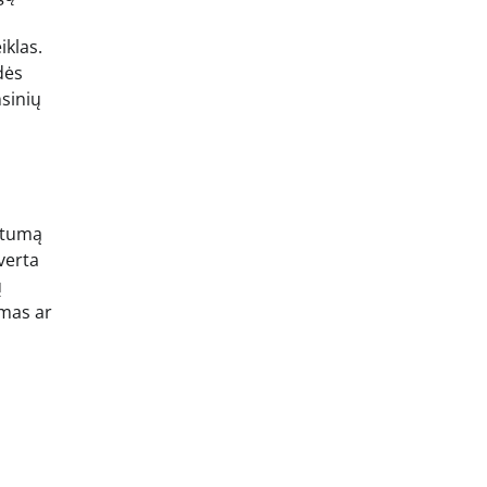
iklas.
dės
nsinių
imtumą
verta
ų
amas ar