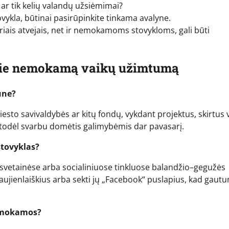
), ar tik kelių valandų užsiėmimai?
ovykla, būtinai pasirūpinkite tinkama avalyne.
riais atvejais, net ir nemokamoms stovykloms, gali būti
pie nemokamą vaikų užimtumą
une?
sto savivaldybės ar kitų fondų, vykdant projektus, skirtus 
s, todėl svarbu domėtis galimybėmis dar pavasarį.
stovyklas?
 svetainėse arba socialiniuose tinkluose balandžio–gegužės
aujienlaiškius arba sekti jų „Facebook“ puslapius, kad gaut
i mokamos?