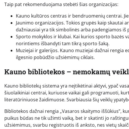
Taip pat rekomenduojama stebėti šias organizacijas:
Kauno kultūros centras ir bendruomenių centrai. Ji
Jaunimo organizacijos. Tokios grupės kaip skautai ar
dažniausiai yra tik simbolinės arba padengiamos iš p
Sporto mokyklos ir klubai. Kai kurios sporto bazės
norintiems išbandyti tam tikrą sporto šaką.
Muziejai ir galerijos. Kauno muziejai dažnai rengia 
ilgesnio pobūdžio užsiėmimų ciklais.
Kauno bibliotekos – nemokamų veikl
Kauno bibliotekų sistema yra neįtikėtinai aktyvi, ypač vasa
šiuolaikiniai centrai, kuriuose vaikai gali programuoti, ku
literatūriniuose žaidimuose. Svarbiausia šių veiklų ypaty
Bibliotekos dažnai rengia „Vasaros skaitymo iššūkius”, kuri
puikus būdas ne tik užimti vaiką, bet ir skatinti jo raštin
užsiėmimus, svarbu registruotis iš anksto, nes vietų skaič