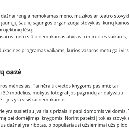
e dažnai rengia nemokamas meno, muzikos ar teatro stovykl
 jaunųjų šaulių sąjungos organizuoja stovyklas, kurių kaino
rojektinių lėšų.
 vasaros metu siūlo nemokamas atviras treniruotes vaikams,
edukacines programas vaikams, kurios vasaros metu gali virs
ų oazė
ros mėnesiais. Tai nėra tik vietos knygoms pasiimti; tai
rti 3D modelius, mokytis fotografijos pagrindų ar dalyvauti
bė – jos yra visiškai nemokamos.
e yra susieti su įvairiais prizais ir papildomomis veiklomis. 
gumą bei domėjimąsi knygomis. Norint patekti į tokias stovykl
ius dažnai yra ribotas, o populiariausi užsiėmimai užsipildo 