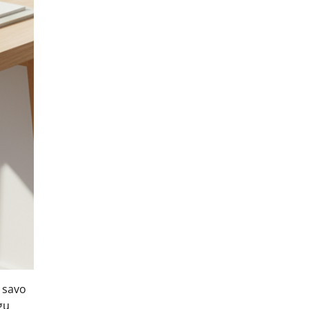
i savo
gų