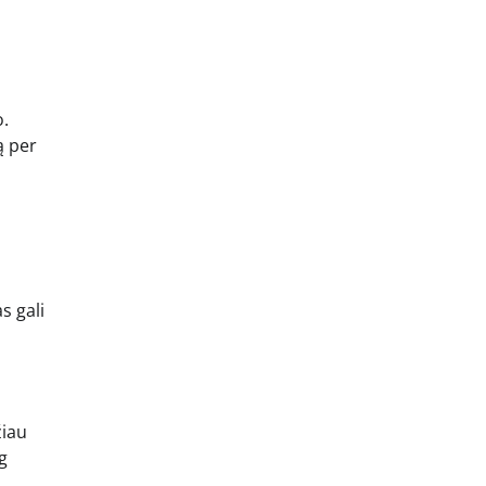
o.
ą per
s gali
žiau
g