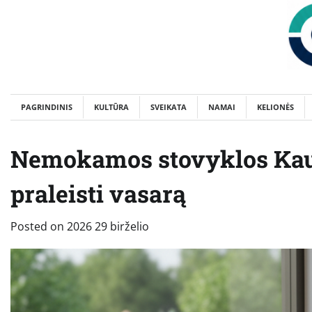
Skip
to
content
PAGRINDINIS
KULTŪRA
SVEIKATA
NAMAI
KELIONĖS
Nemokamos stovyklos Kaun
praleisti vasarą
Posted on
2026 29 birželio