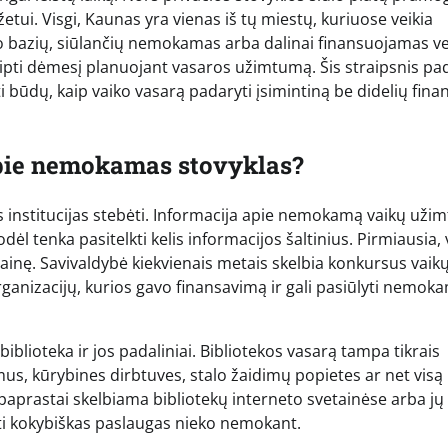
tui. Visgi, Kaunas yra vienas iš tų miestų, kuriuose veikia
to bazių, siūlančių nemokamas arba dalinai finansuojamas ve
kreipti dėmesį planuojant vasaros užimtumą. Šis straipsnis pa
i būdų, kaip vaiko vasarą padaryti įsimintiną be didelių fina
apie nemokamas stovyklas?
as institucijas stebėti. Informacija apie nemokamą vaikų už
ėl tenka pasitelkti kelis informacijos šaltinius. Pirmiausia, 
etainę. Savivaldybė kiekvienais metais skelbia konkursus vaik
ganizacijų, kurios gavo finansavimą ir gali pasiūlyti nemok
iblioteka ir jos padaliniai. Bibliotekos vasarą tampa tikrais
s, kūrybines dirbtuves, stalo žaidimų popietes ar net visą
 paprastai skelbiama bibliotekų interneto svetainėse arba jų
ti kokybiškas paslaugas nieko nemokant.