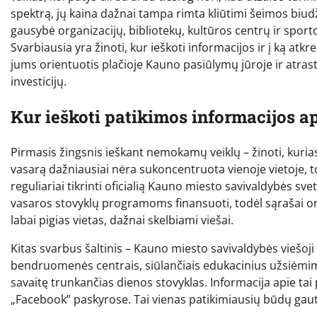
spektrą, jų kaina dažnai tampa rimta kliūtimi šeimos biudže
gausybė organizacijų, bibliotekų, kultūros centrų ir spor
Svarbiausia yra žinoti, kur ieškoti informacijos ir į ką at
jums orientuotis plačioje Kauno pasiūlymų jūroje ir atrast
investicijų.
Kur ieškoti patikimos informacijos 
Pirmasis žingsnis ieškant nemokamų veiklų – žinoti, kuri
vasarą dažniausiai nėra sukoncentruota vienoje vietoje, tod
reguliariai tikrinti oficialią Kauno miesto savivaldybės sv
vasaros stovyklų programoms finansuoti, todėl sąrašai or
labai pigias vietas, dažnai skelbiami viešai.
Kitas svarbus šaltinis – Kauno miesto savivaldybės viešoji b
bendruomenės centrais, siūlančiais edukacinius užsiėmimu
savaitę trunkančias dienos stovyklas. Informacija apie tai
„Facebook” paskyrose. Tai vienas patikimiausių būdų gau