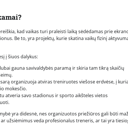
okamai?
reiškia, kad vaikas turi praleisti laiką sėdėdamas prie ekran
ionus. Be to, yra projektų, kurie skatina vaikų fizinį aktyvum
į į šiuos dalykus:
ubai gauna savivaldybės paramą ir skiria tam tikrą skaičių
šeimų.
vasarą organizuoja atviras treniruotes viešose erdvėse, į kuria
inio mokesčio.
 atveria savo stadionus ir sporto aikšteles vietos
uoti.
mybė yra didesnė, nes organizuotos priežiūros gali būti ma
r užsiėmimus veda profesionalus treneris, ar tai yra tiesio