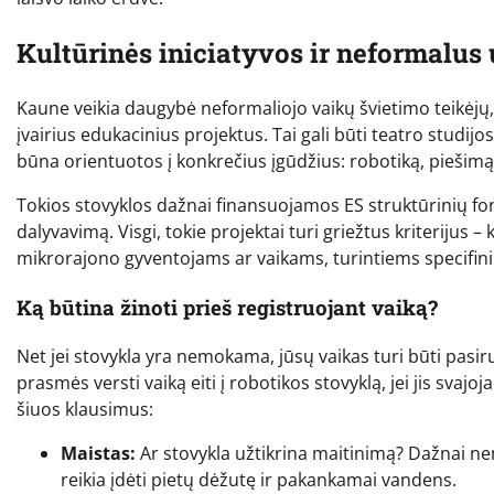
Kultūrinės iniciatyvos ir neformalu
Kaune veikia daugybė neformaliojo vaikų švietimo teikėj
įvairius edukacinius projektus. Tai gali būti teatro studijo
būna orientuotos į konkrečius įgūdžius: robotiką, piešim
Tokios stovyklos dažnai finansuojamos ES struktūrinių fo
dalyvavimą. Visgi, tokie projektai turi griežtus kriterijus – 
mikrorajono gyventojams ar vaikams, turintiems specifinių 
Ką būtina žinoti prieš registruojant vaiką?
Net jei stovykla yra nemokama, jūsų vaikas turi būti pasiru
prasmės versti vaiką eiti į robotikos stovyklą, jei jis svajo
šiuos klausimus:
Maistas:
Ar stovykla užtikrina maitinimą? Dažnai ne
reikia įdėti pietų dėžutę ir pakankamai vandens.