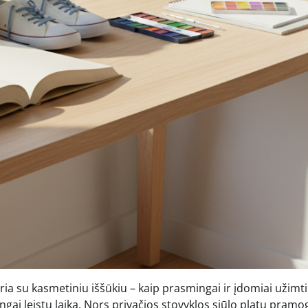
a su kasmetiniu iššūkiu – kaip prasmingai ir įdomiai užimt
ningai leistų laiką. Nors privačios stovyklos siūlo platų pramo