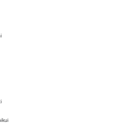
i
i
ikui