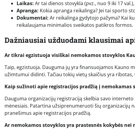
Laikas:
Ar tai dienos stovykla (pvz., nuo 9 iki 17 val.
Apranga:
Kokia apranga reikalinga? Jei tai sporto st
Dokumentai:
Ar reikalinga gydytojo pažyma? Kai ku
reikalaujama minimalios sveikatos patikros formos.
Dažniausiai užduodami klausimai a
Ar tikrai egzistuoja visiškai nemokamos stovyklos Ka
Taip, egzistuoja. Dauguma jų yra finansuojamos Kauno mie
užimtumui didinti. Tačiau tokių vietų skaičius yra ribota
Kaip sužinoti apie registracijos pradžią į nemokamas 
Dauguma organizacijų registraciją skelbia savo interneto
mėnesiais. Patartina užsiprenumeruoti šių organizacijų n
pranešimus apie registracijos pradžią.
Ar nemokamos stovyklos yra prastesnės kokybės ne