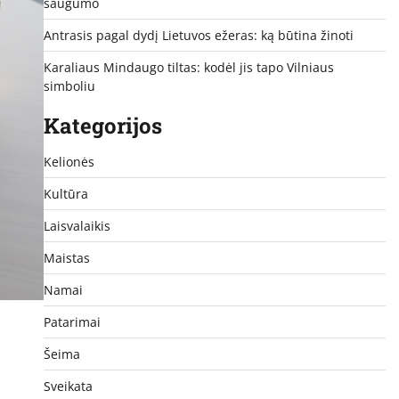
saugumo
Antrasis pagal dydį Lietuvos ežeras: ką būtina žinoti
Karaliaus Mindaugo tiltas: kodėl jis tapo Vilniaus
simboliu
Kategorijos
Kelionės
Kultūra
Laisvalaikis
Maistas
Namai
Patarimai
Šeima
Sveikata