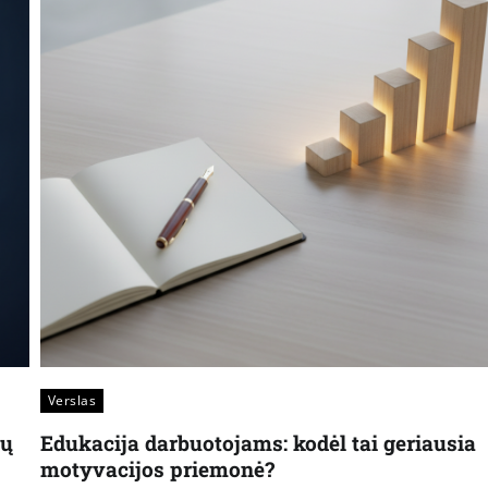
Verslas
sų
Edukacija darbuotojams: kodėl tai geriausia
motyvacijos priemonė?