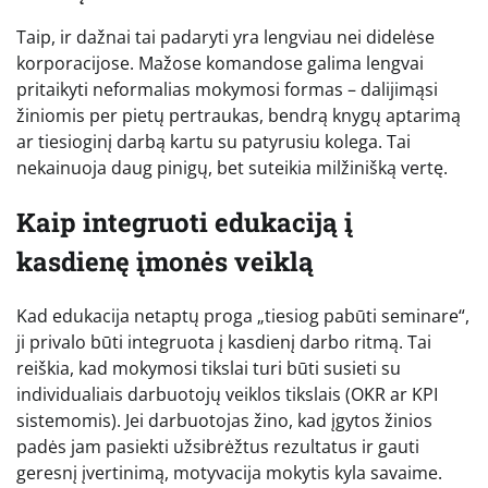
Taip, ir dažnai tai padaryti yra lengviau nei didelėse
korporacijose. Mažose komandose galima lengvai
pritaikyti neformalias mokymosi formas – dalijimąsi
žiniomis per pietų pertraukas, bendrą knygų aptarimą
ar tiesioginį darbą kartu su patyrusiu kolega. Tai
nekainuoja daug pinigų, bet suteikia milžinišką vertę.
Kaip integruoti edukaciją į
kasdienę įmonės veiklą
Kad edukacija netaptų proga „tiesiog pabūti seminare“,
ji privalo būti integruota į kasdienį darbo ritmą. Tai
reiškia, kad mokymosi tikslai turi būti susieti su
individualiais darbuotojų veiklos tikslais (OKR ar KPI
sistemomis). Jei darbuotojas žino, kad įgytos žinios
padės jam pasiekti užsibrėžtus rezultatus ir gauti
geresnį įvertinimą, motyvacija mokytis kyla savaime.