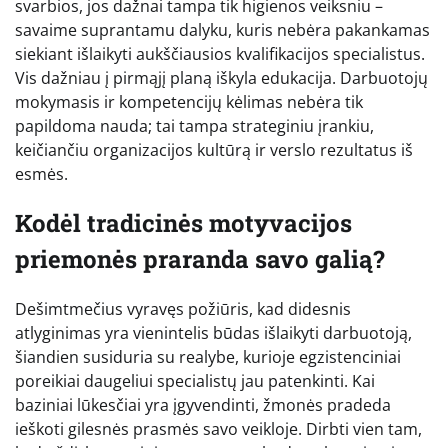
svarbios, jos dažnai tampa tik higienos veiksniu –
savaime suprantamu dalyku, kuris nebėra pakankamas
siekiant išlaikyti aukščiausios kvalifikacijos specialistus.
Vis dažniau į pirmąjį planą iškyla edukacija. Darbuotojų
mokymasis ir kompetencijų kėlimas nebėra tik
papildoma nauda; tai tampa strateginiu įrankiu,
keičiančiu organizacijos kultūrą ir verslo rezultatus iš
esmės.
Kodėl tradicinės motyvacijos
priemonės praranda savo galią?
Dešimtmečius vyravęs požiūris, kad didesnis
atlyginimas yra vienintelis būdas išlaikyti darbuotoją,
šiandien susiduria su realybe, kurioje egzistenciniai
poreikiai daugeliui specialistų jau patenkinti. Kai
baziniai lūkesčiai yra įgyvendinti, žmonės pradeda
ieškoti gilesnės prasmės savo veikloje. Dirbti vien tam,