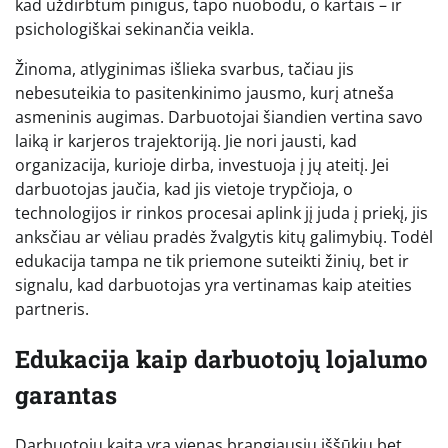
kad uždirbtum pinigus, tapo nuobodu, o kartais – ir
psichologiškai sekinančia veikla.
Žinoma, atlyginimas išlieka svarbus, tačiau jis
nebesuteikia to pasitenkinimo jausmo, kurį atneša
asmeninis augimas. Darbuotojai šiandien vertina savo
laiką ir karjeros trajektoriją. Jie nori jausti, kad
organizacija, kurioje dirba, investuoja į jų ateitį. Jei
darbuotojas jaučia, kad jis vietoje trypčioja, o
technologijos ir rinkos procesai aplink jį juda į priekį, jis
anksčiau ar vėliau pradės žvalgytis kitų galimybių. Todėl
edukacija tampa ne tik priemone suteikti žinių, bet ir
signalu, kad darbuotojas yra vertinamas kaip ateities
partneris.
Edukacija kaip darbuotojų lojalumo
garantas
Darbuotojų kaita yra vienas brangiausių iššūkių bet