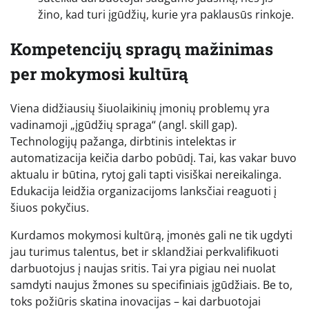
žino, kad turi įgūdžių, kurie yra paklausūs rinkoje.
Kompetencijų spragų mažinimas
per mokymosi kultūrą
Viena didžiausių šiuolaikinių įmonių problemų yra
vadinamoji „įgūdžių spraga“ (angl. skill gap).
Technologijų pažanga, dirbtinis intelektas ir
automatizacija keičia darbo pobūdį. Tai, kas vakar buvo
aktualu ir būtina, rytoj gali tapti visiškai nereikalinga.
Edukacija leidžia organizacijoms lanksčiai reaguoti į
šiuos pokyčius.
Kurdamos mokymosi kultūrą, įmonės gali ne tik ugdyti
jau turimus talentus, bet ir sklandžiai perkvalifikuoti
darbuotojus į naujas sritis. Tai yra pigiau nei nuolat
samdyti naujus žmones su specifiniais įgūdžiais. Be to,
toks požiūris skatina inovacijas – kai darbuotojai