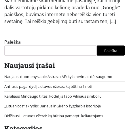
Šiandieniniame skaitmeniniame pasaulyje, kai didžioji
dalis vartotojų pirkimo kelionę pradeda nuo „Google“
paieškos, buvimas internete nebereiškia vien turėti
svetainę. Tai reiškia gebėjimą būti surastam ten, […]
Paieška
Paieška
Naujausi įrašai
Naujausi duomenys apie Astravo AE: kyla nerimas dėl saugumo
Antrasis pagal dydį Lietuvos ežeras: ką būtina žinoti
Karaliaus Mindaugo tiltas: kodėl jis tapo Vilniaus simboliu
„Lituanicos“ skrydis: Dariaus ir Girėno žygdarbis istorijoje
Didžiausi Lietuvos ežerai: ką būtina pamatyti keliautojams
Kategorijos