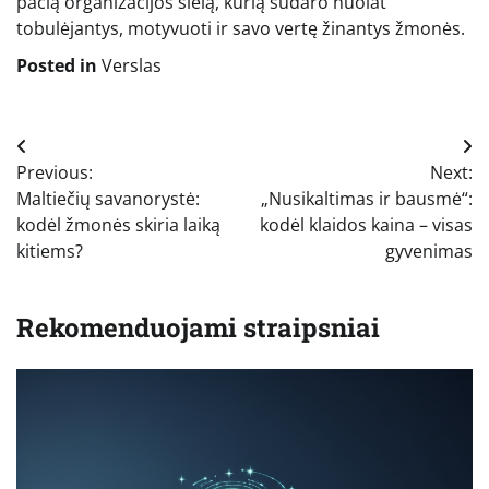
pačią organizacijos sielą, kurią sudaro nuolat
tobulėjantys, motyvuoti ir savo vertę žinantys žmonės.
Posted in
Verslas
Navigacija
Previous:
Next:
tarp
Maltiečių savanorystė:
„Nusikaltimas ir bausmė“:
įrašų
kodėl žmonės skiria laiką
kodėl klaidos kaina – visas
kitiems?
gyvenimas
Rekomenduojami straipsniai