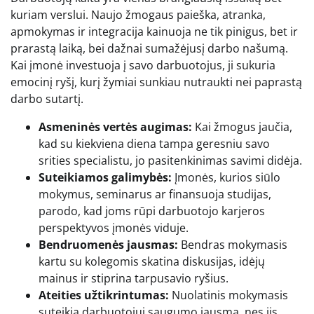
kuriam verslui. Naujo žmogaus paieška, atranka,
apmokymas ir integracija kainuoja ne tik pinigus, bet ir
prarastą laiką, bei dažnai sumažėjusį darbo našumą.
Kai įmonė investuoja į savo darbuotojus, ji sukuria
emocinį ryšį, kurį žymiai sunkiau nutraukti nei paprastą
darbo sutartį.
Asmeninės vertės augimas:
Kai žmogus jaučia,
kad su kiekviena diena tampa geresniu savo
srities specialistu, jo pasitenkinimas savimi didėja.
Suteikiamos galimybės:
Įmonės, kurios siūlo
mokymus, seminarus ar finansuoja studijas,
parodo, kad joms rūpi darbuotojo karjeros
perspektyvos įmonės viduje.
Bendruomenės jausmas:
Bendras mokymasis
kartu su kolegomis skatina diskusijas, idėjų
mainus ir stiprina tarpusavio ryšius.
Ateities užtikrintumas:
Nuolatinis mokymasis
suteikia darbuotojui saugumo jausmą, nes jis