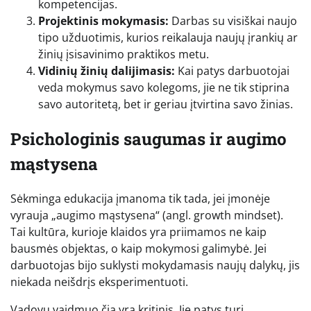
kompetencijas.
Projektinis mokymasis:
Darbas su visiškai naujo
tipo užduotimis, kurios reikalauja naujų įrankių ar
žinių įsisavinimo praktikos metu.
Vidinių žinių dalijimasis:
Kai patys darbuotojai
veda mokymus savo kolegoms, jie ne tik stiprina
savo autoritetą, bet ir geriau įtvirtina savo žinias.
Psichologinis saugumas ir augimo
mąstysena
Sėkminga edukacija įmanoma tik tada, jei įmonėje
vyrauja „augimo mąstysena“ (angl. growth mindset).
Tai kultūra, kurioje klaidos yra priimamos ne kaip
bausmės objektas, o kaip mokymosi galimybė. Jei
darbuotojas bijo suklysti mokydamasis naujų dalykų, jis
niekada neišdrįs eksperimentuoti.
Vadovų vaidmuo čia yra kritinis. Jie patys turi