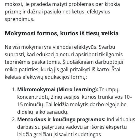
mokosi, jie pradeda matyti problemas per kitokią
prizmę ir dažnai pasiūlo netikėtus, efektyvius
sprendimus.
Mokymosi formos, kurios iš tiesų veikia
Ne visi mokymai yra vienodai efektyvūs. Svarbu
suprasti, kad edukacija neturi apsiriboti tik ilgomis
teorinėmis paskaitomis. Šiuolaikiniam darbuotojui
reikia patirties, kurią jis gali pritaikyti iš karto. Štai
keletas efektyvių edukacijos formų:
Mikromokymai (Micro-learning):
Trumpų,
koncentruotų žinių sesijos, kurios trunka vos 10–
15 minučių. Tai leidžia mokytis darbo eigoje be
didelių laiko sąnaudų.
Mentoriaus ir koučingo programos:
Individualus
darbas su patyrusiu vadovu ar išorės ekspertu
leidžia greičiau įsisavinti sudėtingas