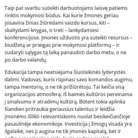
Taip pat svarbu suteikti darbuotojams laisvę patiems
rinktis mokymosi būdus. Kai kurie žmonės geriau
įsisavina žinias žiūrėdami vaizdo kursus, kiti –
skaitydami knygas, o treti – lankydamiesi
konferencijose. Įmonės užduotis yra suteikti resursus –
biudžetą ar prieigas prie mokymosi platformų – ir
sudaryti sąlygas tą laiką panaudoti darbo metu, o ne
po darbo valandų.
Edukacija tampa neatsiejama šiuolaikinės lyderystės
dalimi. Vadovas, kuris rūpinasi savo komandos augimu,
tampa mentorių, o ne tik prižiūrėtoju. Tai keičia visą
organizacijos atmosferą: iš baimės kultūros pereinama
į smalsumo ir atradimų kultūrą. Būtent tokia aplinka
šiandien pritraukia geriausius talentus ir leidžia
įmonėms išlikti relevantiskoms nuolat besikeičiančioje
pasaulinėje ekonomikoje. Investicija į žmogų visada yra
ilgalaikė, nes ji augina ne tik įmonės kapitalą, bet ir