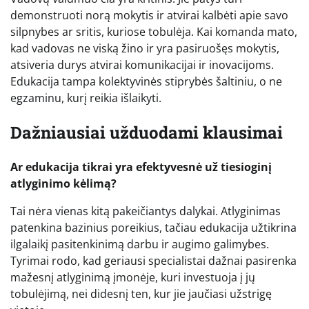
demonstruoti norą mokytis ir atvirai kalbėti apie savo
silpnybes ar sritis, kuriose tobulėja. Kai komanda mato,
kad vadovas ne viską žino ir yra pasiruošęs mokytis,
atsiveria durys atvirai komunikacijai ir inovacijoms.
Edukacija tampa kolektyvinės stiprybės šaltiniu, o ne
egzaminu, kurį reikia išlaikyti.
Dažniausiai užduodami klausimai
Ar edukacija tikrai yra efektyvesnė už tiesioginį
atlyginimo kėlimą?
Tai nėra vienas kitą pakeičiantys dalykai. Atlyginimas
patenkina bazinius poreikius, tačiau edukacija užtikrina
ilgalaikį pasitenkinimą darbu ir augimo galimybes.
Tyrimai rodo, kad geriausi specialistai dažnai pasirenka
mažesnį atlyginimą įmonėje, kuri investuoja į jų
tobulėjimą, nei didesnį ten, kur jie jaučiasi užstrigę