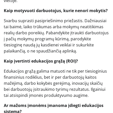
vietoje.
Kaip motyvuoti darbuotojus, kurie nenori mokytis?
Svarbu suprasti pasipriešinimo priežastis. Dažniausiai
tai baimė, laiko trūkumas arba mokymų neatitikimas
realių darbo poreikių. Pabandykite įtraukti darbuotojus
į pačių mokymų programų kūrimą, parodykite
tiesioginę naudą jų kasdienei veiklai ir sukurkite
palaikančią, o ne spaudžiančią aplinką.
Kaip įvertinti edukacijos grąžą (ROI)?
Edukacijos grąžą galima matuoti ne tik per tiesioginius
finansinius rodiklius, bet ir per darbuotojų kaitos
mažėjimą, darbo kokybės gerėjimą, inovacijų skaičių
bei darbuotojų įsitraukimo tyrimų rezultatus. Ilgainiui
tai atsispindi įmonės produktyvumo augime.
Ar mažoms įmonėms įmanoma įdiegti edukacijos
sistemą?