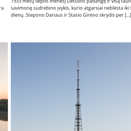
1933 metų liepos mėnesį Lietuvos padangę ir visą taut
ra
savimonę sudrebino įvykis, kurio atgarsiai neblėsta iki 
dienų. Stepono Dariaus ir Stasio Girėno skrydis per […