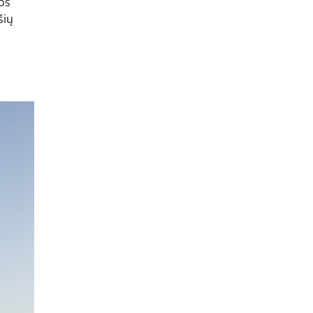
os
šių
]