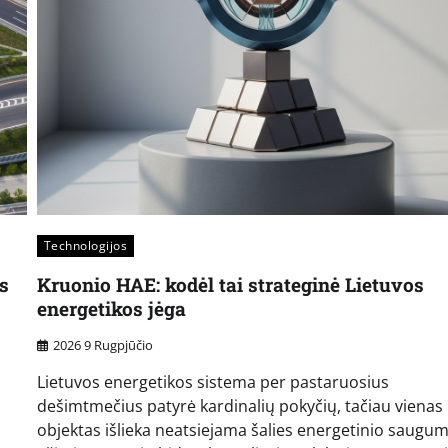
Technologijos
is
Kruonio HAE: kodėl tai strateginė Lietuvos
energetikos jėga
2026 9 Rugpjūčio
s
Lietuvos energetikos sistema per pastaruosius
dešimtmečius patyrė kardinalių pokyčių, tačiau vienas
objektas išlieka neatsiejama šalies energetinio saugu