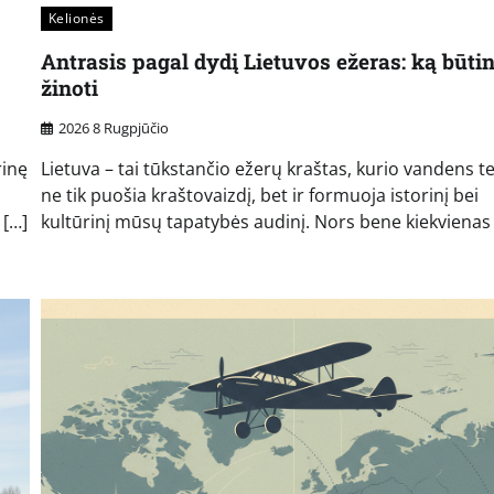
Kelionės
Antrasis pagal dydį Lietuvos ežeras: ką būti
žinoti
2026 8 Rugpjūčio
rinę
Lietuva – tai tūkstančio ežerų kraštas, kurio vandens te
ne tik puošia kraštovaizdį, bet ir formuoja istorinį bei
 […]
kultūrinį mūsų tapatybės audinį. Nors bene kiekvienas