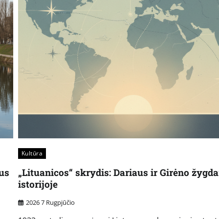
Kultūra
aus
„Lituanicos“ skrydis: Dariaus ir Girėno žygda
istorijoje
2026 7 Rugpjūčio