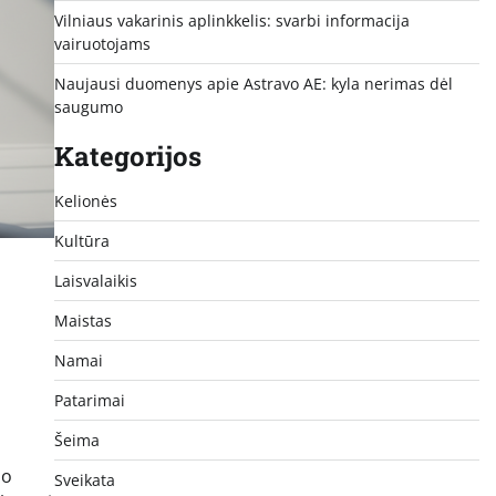
Vilniaus vakarinis aplinkkelis: svarbi informacija
vairuotojams
Naujausi duomenys apie Astravo AE: kyla nerimas dėl
saugumo
Kategorijos
Kelionės
Kultūra
Laisvalaikis
Maistas
Namai
Patarimai
Šeima
mo
Sveikata