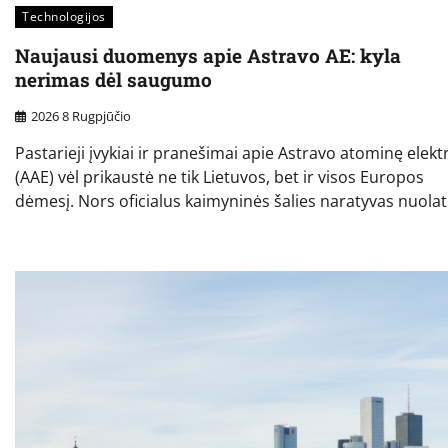
Technologijos
Naujausi duomenys apie Astravo AE: kyla
nerimas dėl saugumo
2026 8 Rugpjūčio
Pastarieji įvykiai ir pranešimai apie Astravo atominę elekt
(AAE) vėl prikaustė ne tik Lietuvos, bet ir visos Europos
dėmesį. Nors oficialus kaimyninės šalies naratyvas nuolat