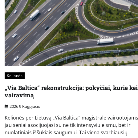
Kelionės
„Via Baltica“ rekonstrukcija: pokyčiai, kurie ke
vairavimą
2026 9 Rugpjūčio
Kelionės per Lietuvą „Via Baltica“ magistrale vairuotojam
jau seniai asocijuojasi su ne tik intensyviu eismu, bet ir
nuolatiniais iššūkiais saugumui. Tai viena svarbiausių