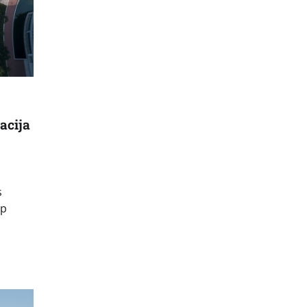
acija
s
ip
a