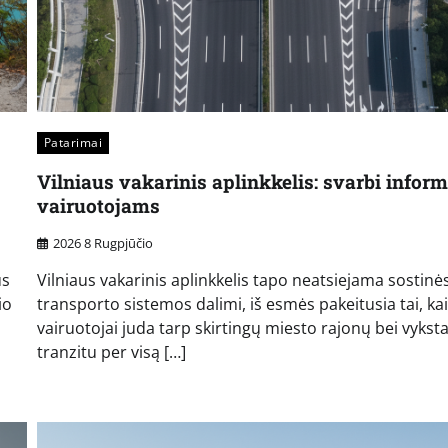
Patarimai
Vilniaus vakarinis aplinkkelis: svarbi inform
vairuotojams
2026 8 Rugpjūčio
us
Vilniaus vakarinis aplinkkelis tapo neatsiejama sostinė
io
transporto sistemos dalimi, iš esmės pakeitusia tai, ka
vairuotojai juda tarp skirtingų miesto rajonų bei vykst
tranzitu per visą […]