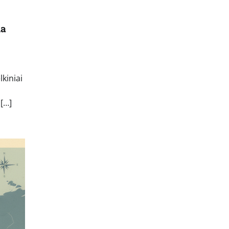
na
lkiniai
 […]