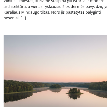
Vilnius – miestas, kuriame susipina gili istorija ir moderni
architektūra, o vienas ryškiausių šios dermės pavyzdžių y
Karaliaus Mindaugo tiltas. Nors jis pastatytas palyginti
neseniai, […]