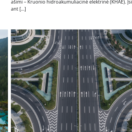
ašimi – Kruonio hidroakumuliacinė elektrinė (KHAE). Įs
ant […]