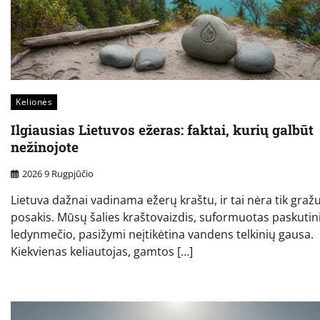
Kelionės
Ilgiausias Lietuvos ežeras: faktai, kurių galbūt
nežinojote
2026 9 Rugpjūčio
Lietuva dažnai vadinama ežerų kraštu, ir tai nėra tik graž
posakis. Mūsų šalies kraštovaizdis, suformuotas paskutin
ledynmečio, pasižymi neįtikėtina vandens telkinių gausa.
Kiekvienas keliautojas, gamtos […]