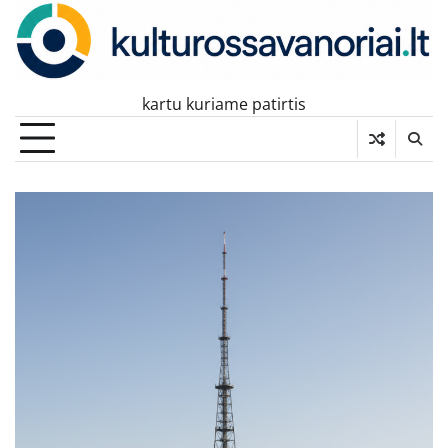
Skip
to
content
kartu kuriame patirtis