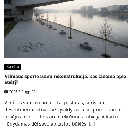
Kultūra
Vilniaus sporto rūmų rekonstrukcija: kas žinoma apie
ateitį?
2026 3 Rugpjūčio
Vilniaus sporto rūmai – tai pastatas, kuris jau
dešimtmečius stovi tarsi įšaldytas laike, primindamas
praėjusios epochos architektūrinę ambiciją ir kartu
liūdydamas dėl savo apleistos būklės. […]