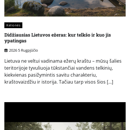
Kelionės
Didžiausias Lietuvos ežeras: kur telkšo ir kuo jis
ypatingas
2026 5 Rugpjūčio
Lietuva ne veltui vadinama ežerų kraštu – mūsų šalies
teritorijoje tyvuliuoja tūkstančiai vandens telkinių,
kiekvienas pasižymintis savitu charakteriu,
kraštovaizdžiu ir istorija. Tačiau tarp visos šios […]