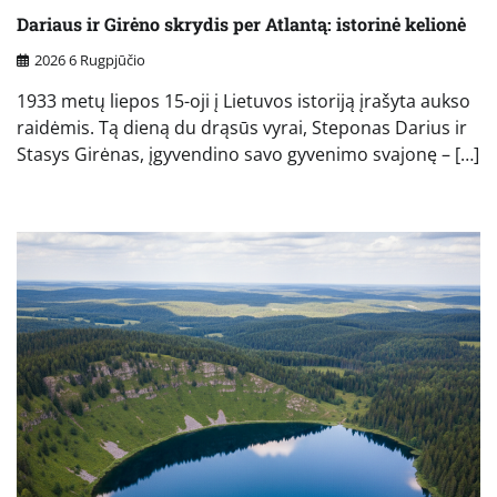
Dariaus ir Girėno skrydis per Atlantą: istorinė kelionė
2026 6 Rugpjūčio
1933 metų liepos 15-oji į Lietuvos istoriją įrašyta aukso
raidėmis. Tą dieną du drąsūs vyrai, Steponas Darius ir
Stasys Girėnas, įgyvendino savo gyvenimo svajonę – […]