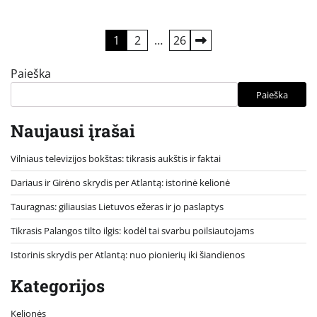
Įrašų
1
2
…
26
puslapiavimas
Paieška
Paieška
Naujausi įrašai
Vilniaus televizijos bokštas: tikrasis aukštis ir faktai
Dariaus ir Girėno skrydis per Atlantą: istorinė kelionė
Tauragnas: giliausias Lietuvos ežeras ir jo paslaptys
Tikrasis Palangos tilto ilgis: kodėl tai svarbu poilsiautojams
Istorinis skrydis per Atlantą: nuo pionierių iki šiandienos
Kategorijos
Kelionės