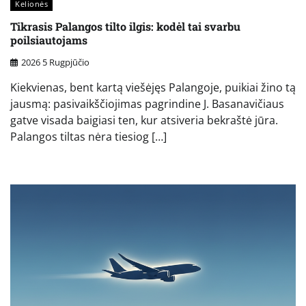
Kelionės
Tikrasis Palangos tilto ilgis: kodėl tai svarbu
poilsiautojams
2026 5 Rugpjūčio
Kiekvienas, bent kartą viešėjęs Palangoje, puikiai žino tą
jausmą: pasivaikščiojimas pagrindine J. Basanavičiaus
gatve visada baigiasi ten, kur atsiveria bekraštė jūra.
Palangos tiltas nėra tiesiog […]