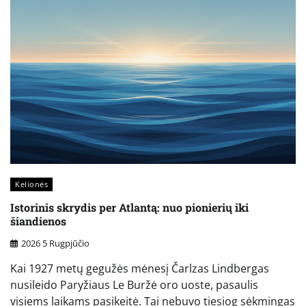
Kelionės
Istorinis skrydis per Atlantą: nuo pionierių iki
šiandienos
2026 5 Rugpjūčio
Kai 1927 metų gegužės mėnesį Čarlzas Lindbergas
nusileido Paryžiaus Le Buržė oro uoste, pasaulis
visiems laikams pasikeitė. Tai nebuvo tiesiog sėkmingas