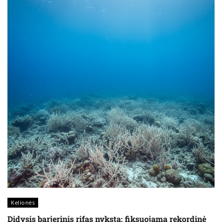
Kelionės
Didysis barjerinis rifas nyksta: fiksuojama rekordinė