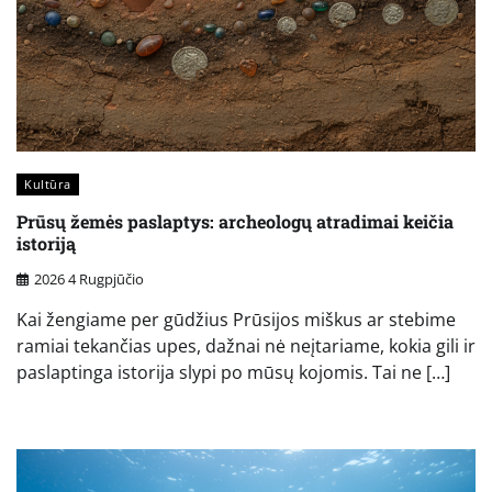
Kultūra
Prūsų žemės paslaptys: archeologų atradimai keičia
istoriją
2026 4 Rugpjūčio
Kai žengiame per gūdžius Prūsijos miškus ar stebime
ramiai tekančias upes, dažnai nė neįtariame, kokia gili ir
paslaptinga istorija slypi po mūsų kojomis. Tai ne […]