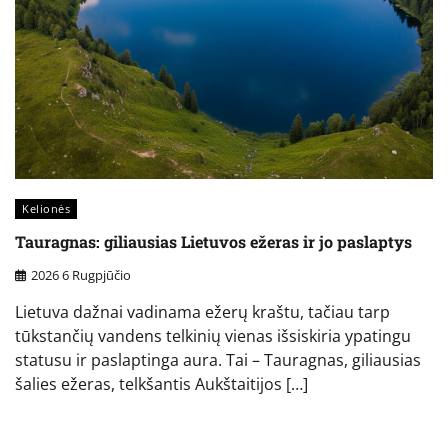
Kelionės
Tauragnas: giliausias Lietuvos ežeras ir jo paslaptys
2026 6 Rugpjūčio
Lietuva dažnai vadinama ežerų kraštu, tačiau tarp
tūkstančių vandens telkinių vienas išsiskiria ypatingu
statusu ir paslaptinga aura. Tai – Tauragnas, giliausias
šalies ežeras, telkšantis Aukštaitijos […]