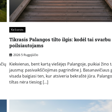
Kelionės
Tikrasis Palangos tilto ilgis: kodėl tai svarbu
poilsiautojams
2026 5 Rugpjūčio
nčių
Kiekvienas, bent kartą viešėjęs Palangoje, puikiai žino t
jausmą: pasivaikščiojimas pagrindine J. Basanavičiaus 
,
visada baigiasi ten, kur atsiveria bekraštė jūra. Palang
tiltas nėra tiesiog […]