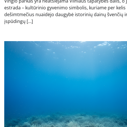
Vingio parkas yra neatsiejama Vilniaus tapatybės dalis, o 
estrada – kultūrinio gyvenimo simbolis, kuriame per kelis
dešimtmečius nuaidėjo daugybė istorinių dainų švenčių i
įspūdingų […]