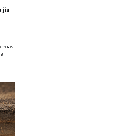
 jis
kvienas
ja.