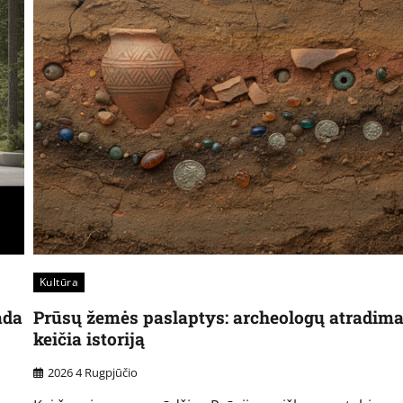
Kultūra
ada
Prūsų žemės paslaptys: archeologų atradima
keičia istoriją
2026 4 Rugpjūčio