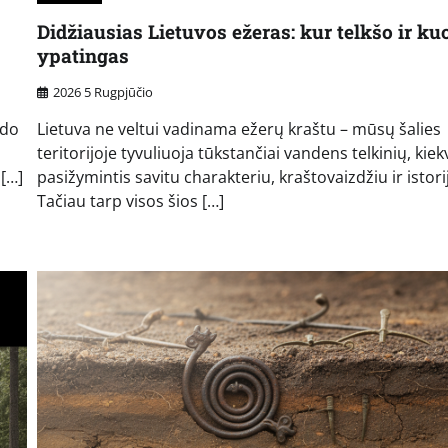
Didžiausias Lietuvos ežeras: kur telkšo ir kuo
ypatingas
2026 5 Rugpjūčio
ido
Lietuva ne veltui vadinama ežerų kraštu – mūsų šalies
teritorijoje tyvuliuoja tūkstančiai vandens telkinių, kie
 […]
pasižymintis savitu charakteriu, kraštovaizdžiu ir istori
Tačiau tarp visos šios […]