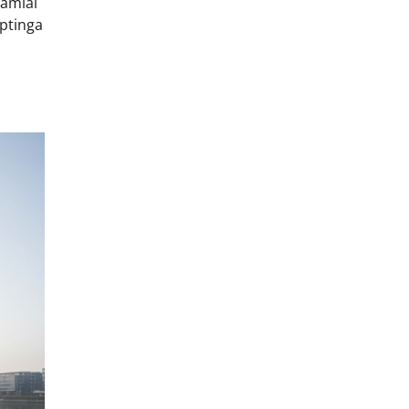
ramiai
aptinga