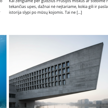
jo
Kai žengiame per gūdžius Prūsijos miškus ar stebime 
tekančias upes, dažnai nė neįtariame, kokia gili ir pasl
r
istorija slypi po mūsų kojomis. Tai ne […]