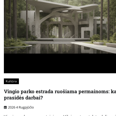
Kultūra
Vingio parko estrada ruošiama permainoms: k
prasidės darbai?
2026 4 Rugpjūčio