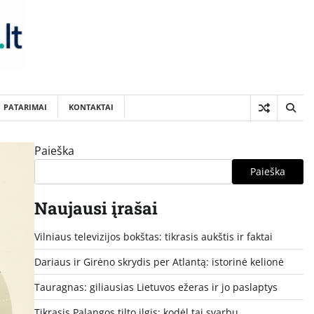
PATARIMAI
KONTAKTAI
Paieška
Paieška
Naujausi įrašai
Vilniaus televizijos bokštas: tikrasis aukštis ir faktai
Dariaus ir Girėno skrydis per Atlantą: istorinė kelionė
Tauragnas: giliausias Lietuvos ežeras ir jo paslaptys
Tikrasis Palangos tilto ilgis: kodėl tai svarbu