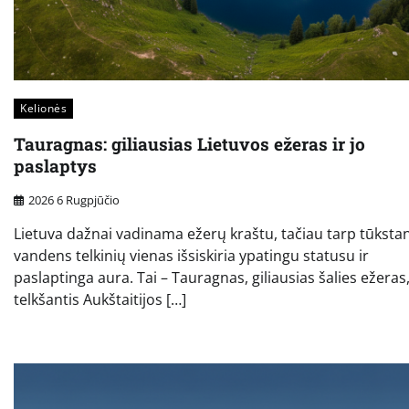
Kelionės
Tauragnas: giliausias Lietuvos ežeras ir jo
paslaptys
2026 6 Rugpjūčio
Lietuva dažnai vadinama ežerų kraštu, tačiau tarp tūksta
vandens telkinių vienas išsiskiria ypatingu statusu ir
paslaptinga aura. Tai – Tauragnas, giliausias šalies ežeras
telkšantis Aukštaitijos […]