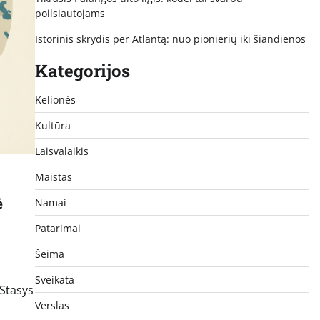
poilsiautojams
Istorinis skrydis per Atlantą: nuo pionierių iki šiandienos
Kategorijos
Kelionės
Kultūra
Laisvalaikis
Maistas
ė
Namai
Patarimai
Šeima
Sveikata
 Stasys
Verslas