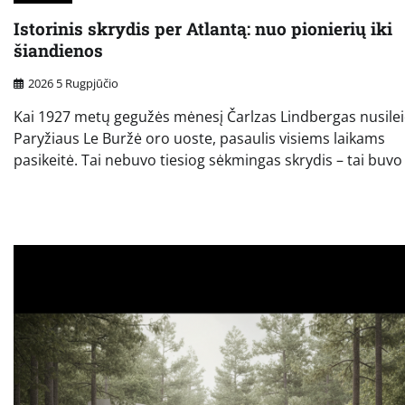
Istorinis skrydis per Atlantą: nuo pionierių iki
šiandienos
2026 5 Rugpjūčio
Kai 1927 metų gegužės mėnesį Čarlzas Lindbergas nusile
Paryžiaus Le Buržė oro uoste, pasaulis visiems laikams
pasikeitė. Tai nebuvo tiesiog sėkmingas skrydis – tai buvo