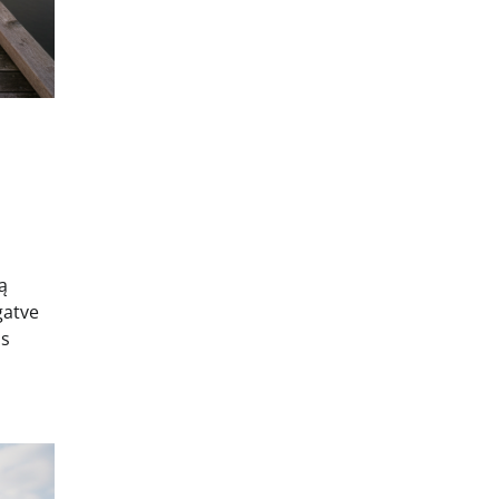
ą
gatve
os