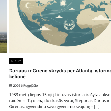
Kultūra
Dariaus ir Girėno skrydis per Atlantą: istorin
kelionė
2026 6 Rugpjūčio
1933 metų liepos 15-oji į Lietuvos istoriją įrašyta aukso
raidėmis. Tą dieną du drąsūs vyrai, Steponas Darius ir
Girėnas, įgyvendino savo gyvenimo svajonę – […]