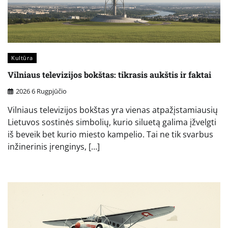
Kultūra
Vilniaus televizijos bokštas: tikrasis aukštis ir faktai
2026 6 Rugpjūčio
Vilniaus televizijos bokštas yra vienas atpažįstamiausių
Lietuvos sostinės simbolių, kurio siluetą galima įžvelgti
iš beveik bet kurio miesto kampelio. Tai ne tik svarbus
inžinerinis įrenginys, […]