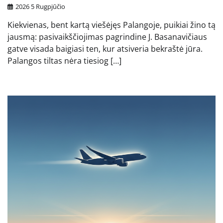
2026 5 Rugpjūčio
Kiekvienas, bent kartą viešėjęs Palangoje, puikiai žino tą
jausmą: pasivaikščiojimas pagrindine J. Basanavičiaus
gatve visada baigiasi ten, kur atsiveria bekraštė jūra.
Palangos tiltas nėra tiesiog […]