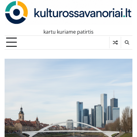
Skip
to
content
kartu kuriame patirtis