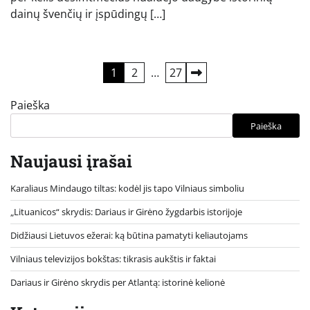
dainų švenčių ir įspūdingų […]
Įrašų
1
2
…
27
puslapiavimas
Paieška
Paieška
Naujausi įrašai
Karaliaus Mindaugo tiltas: kodėl jis tapo Vilniaus simboliu
„Lituanicos“ skrydis: Dariaus ir Girėno žygdarbis istorijoje
Didžiausi Lietuvos ežerai: ką būtina pamatyti keliautojams
Vilniaus televizijos bokštas: tikrasis aukštis ir faktai
Dariaus ir Girėno skrydis per Atlantą: istorinė kelionė