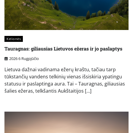
Kelionės
Tauragnas: giliausias Lietuvos ežeras ir jo paslaptys
2026 6 Rugpjūčio
Lietuva dažnai vadinama ežerų kraštu, tačiau tarp
tūkstančių vandens telkinių vienas išsiskiria ypatingu
statusu ir paslaptinga aura. Tai – Tauragnas, giliausias
šalies ežeras, telkšantis Aukštaitijos […]