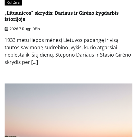
Kultūra
„Lituanicos“ skrydis: Dariaus ir Girėno žygdarbis
istorijoje
2026 7 Rugpjūčio
1933 metų liepos mėnesį Lietuvos padangę ir visą
tautos savimonę sudrebino įvykis, kurio atgarsiai
neblėsta iki šių dienų. Stepono Dariaus ir Stasio Girėno
skrydis per […]