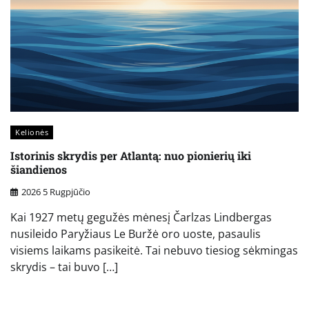
Kelionės
Istorinis skrydis per Atlantą: nuo pionierių iki
šiandienos
2026 5 Rugpjūčio
Kai 1927 metų gegužės mėnesį Čarlzas Lindbergas
nusileido Paryžiaus Le Buržė oro uoste, pasaulis
visiems laikams pasikeitė. Tai nebuvo tiesiog sėkmingas
skrydis – tai buvo […]