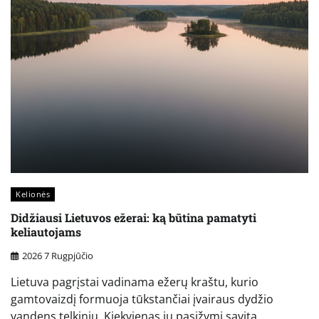
Kelionės
Didžiausi Lietuvos ežerai: ką būtina pamatyti
keliautojams
2026 7 Rugpjūčio
Lietuva pagrįstai vadinama ežerų kraštu, kurio
gamtovaizdį formuoja tūkstančiai įvairaus dydžio
vandens telkinių. Kiekvienas jų pasižymi savita