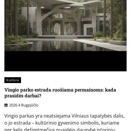
Kultūra
Vingio parko estrada ruošiama permainoms: kada
prasidės darbai?
2026 4 Rugpjūčio
Vingio parkas yra neatsiejama Vilniaus tapatybės dalis,
o jo estrada – kultūrinio gyvenimo simbolis, kuriame
per kelis dešimtmečius nuaidėjo daugybė istorinių