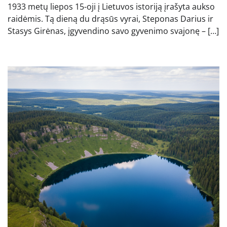
1933 metų liepos 15-oji į Lietuvos istoriją įrašyta aukso
raidėmis. Tą dieną du drąsūs vyrai, Steponas Darius ir
Stasys Girėnas, įgyvendino savo gyvenimo svajonę – […]