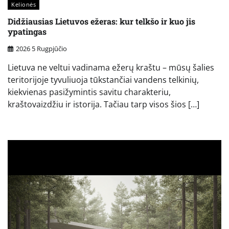
Kelionės
Didžiausias Lietuvos ežeras: kur telkšo ir kuo jis
ypatingas
2026 5 Rugpjūčio
Lietuva ne veltui vadinama ežerų kraštu – mūsų šalies
teritorijoje tyvuliuoja tūkstančiai vandens telkinių,
kiekvienas pasižymintis savitu charakteriu,
kraštovaizdžiu ir istorija. Tačiau tarp visos šios […]