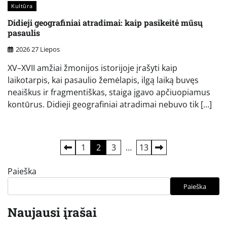
Kultūra
Didieji geografiniai atradimai: kaip pasikeitė mūsų
pasaulis
2026 27 Liepos
XV–XVII amžiai žmonijos istorijoje įrašyti kaip
laikotarpis, kai pasaulio žemėlapis, ilgą laiką buvęs
neaiškus ir fragmentiškas, staiga įgavo apčiuopiamus
kontūrus. Didieji geografiniai atradimai nebuvo tik […]
Įrašų
1
2
3
…
13
puslapiavimas
Paieška
Paieška
Naujausi įrašai