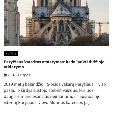
Kultūra
Paryžiaus katedros atstatymas: kada laukti didžiojo
atidarymo
2026 31 Liepos
2019 metų balandžio 15-osios vakarą Paryžiaus ir viso
pasaulio širdys sustojo stebint vaizdus, kuriuos
daugelis manė esančius neįmanomus: liepsnos rijo
istorinį Paryžiaus Dievo Motinos katedros […]