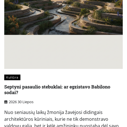
Kultūra
Septyni pasaulio stebuklai: ar egzistavo Babilono
sodai?
2026 30 Liepos
Nuo seniausių laikų žmonija žavėjosi didingais
architektūros kūriniais, kurie ne tik demonstravo
valdovų galią, bet ir kėlė amžininkų nuostabą dėl savo