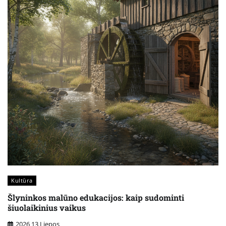
Kultūra
Šlyninkos malūno edukacijos: kaip sudominti
šiuolaikinius vaikus
2026 13 Liepos