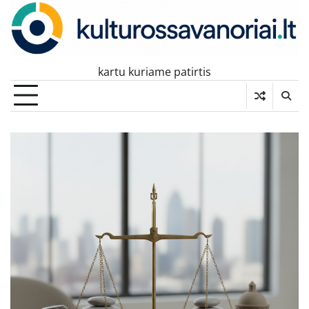
Skip
to
content
kartu kuriame patirtis