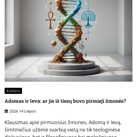
Kultūra
Adomas ir Ieva: ar jie iš tiesų buvo pirmieji žmonės?
2026 14 Liepos
Klausimas apie pirmuosius žmones, Adomą ir Ievą,
šimtmečius užėmė svarbią vietą ne tik teologinėse
diskusijose, bet ir filosofiniuose bei moksliniuose