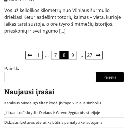
Vos už keliolikos kilometrų nuo Vilniaus šurmulio
driekiasi Keturiasdešimt totorių kaimas – vieta, kurioje
laikas tarsi sustoja, o ore tvyro šimtmečių istorijos,
prieskonių ir svetingumo […]
Įrašų
1
…
7
8
9
…
27
puslapiavimas
Paieška
Paieška
Naujausi įrašai
Karaliaus Mindaugo tiltas: kodėl jis tapo Vilniaus simboliu
„Lituanicos“ skrydis: Dariaus ir Girėno žygdarbis istorijoje
Didžiausi Lietuvos ežerai: ką būtina pamatyti keliautojams