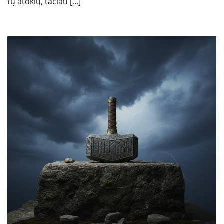
tų atokių, tačiau […]