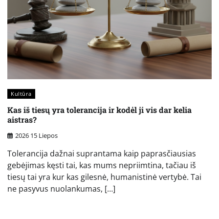
Kultūra
Kas iš tiesų yra tolerancija ir kodėl ji vis dar kelia
aistras?
2026 15 Liepos
Tolerancija dažnai suprantama kaip paprasčiausias
gebėjimas kęsti tai, kas mums nepriimtina, tačiau iš
tiesų tai yra kur kas gilesnė, humanistinė vertybė. Tai
ne pasyvus nuolankumas, […]