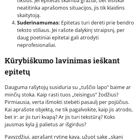
tikslus. Jei epitetas skamba gražiai, bet visiškai
neatitinka aprašomos situacijos, jis tik klaidins
skaitytoją.
Suderinamumas:
Epitetas turi derėti prie bendro
teksto stiliaus. Jei rašote dalykinį straipsnį, per
daug poetiniai epitetai gali atrodyti
neprofesionaliai.
Kūrybiškumo lavinimas ieškant
epitetų
Dauguma rašytojų susiduria su „tuščio lapo“ baime ar
minčių stoka. Kaip rasti tuos „teisingus“ žodžius?
Pirmiausia, verta išmokti stebėti pasaulį per pojūčius.
Kai aprašote objektą, ne tik pagalvokite, kaip jis atrodo,
bet ir: ar jis turi kvapą? Ar jis turi tekstūrą? Koks
jausmas kyla jį palietus ar išgirdus?
Pavyzdžiui, aprašant rytinę kavą, užuot sakę „skani