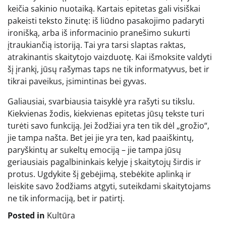
keičia sakinio nuotaiką. Kartais epitetas gali visiškai
pakeisti teksto žinutę: iš liūdno pasakojimo padaryti
ironišką, arba iš informacinio pranešimo sukurti
įtraukiančią istoriją. Tai yra tarsi slaptas raktas,
atrakinantis skaitytojo vaizduotę. Kai išmoksite valdyti
šį įrankį, jūsų rašymas taps ne tik informatyvus, bet ir
tikrai paveikus, įsimintinas bei gyvas.
Galiausiai, svarbiausia taisyklė yra rašyti su tikslu.
Kiekvienas žodis, kiekvienas epitetas jūsų tekste turi
turėti savo funkciją. Jei žodžiai yra ten tik dėl „grožio“,
jie tampa našta. Bet jei jie yra ten, kad paaiškintų,
paryškintų ar sukeltų emociją – jie tampa jūsų
geriausiais pagalbininkais kelyje į skaitytojų širdis ir
protus. Ugdykite šį gebėjimą, stebėkite aplinką ir
leiskite savo žodžiams atgyti, suteikdami skaitytojams
ne tik informaciją, bet ir patirtį.
Posted in
Kultūra