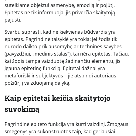
suteikiame objektui asmenybę, emociją ir pojūtį.
Epitetas ne tik informuoja, jis priverčia skaitytoją
pajusti.
Svarbu suprasti, kad ne kiekvienas būdvardis yra
epitetas. Pagrindinė taisyklė yra tokia: jei žodis tik
nurodo daikto priklausomybę ar technines savybes
(pavyzdžiui, „medinis stalas“), tai nėra epitetas. Tačiau,
kai žodis tampa vaizduotę žadinančiu elementu, jis
įgauna epitetinę funkciją. Epitetai dažnai yra
metaforiški ir subjektyvūs – jie atspindi autoriaus
požiūrį į vaizduojamą dalyką.
Kaip epitetai keičia skaitytojo
suvokimą
Pagrindinė epiteto funkcija yra kurti vaizdinį. Žmogaus
smegenys yra sukonstruotos taip, kad geriausiai