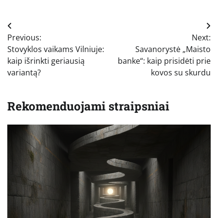
Navigacija
Previous:
Next:
tarp
Stovyklos vaikams Vilniuje:
Savanorystė „Maisto
įrašų
kaip išrinkti geriausią
banke“: kaip prisidėti prie
variantą?
kovos su skurdu
Rekomenduojami straipsniai