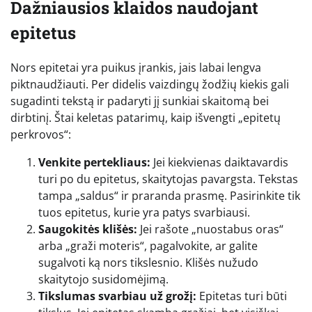
Dažniausios klaidos naudojant
epitetus
Nors epitetai yra puikus įrankis, jais labai lengva
piktnaudžiauti. Per didelis vaizdingų žodžių kiekis gali
sugadinti tekstą ir padaryti jį sunkiai skaitomą bei
dirbtinį. Štai keletas patarimų, kaip išvengti „epitetų
perkrovos“:
Venkite pertekliaus:
Jei kiekvienas daiktavardis
turi po du epitetus, skaitytojas pavargsta. Tekstas
tampa „saldus“ ir praranda prasmę. Pasirinkite tik
tuos epitetus, kurie yra patys svarbiausi.
Saugokitės klišės:
Jei rašote „nuostabus oras“
arba „graži moteris“, pagalvokite, ar galite
sugalvoti ką nors tikslesnio. Klišės nužudo
skaitytojo susidomėjimą.
Tikslumas svarbiau už grožį:
Epitetas turi būti