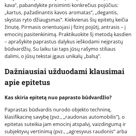
kava“, pabandykite prisiminti konkrečius pojūčius:
„kartus, pažadinantis kavos aromatas“, „degantis,
skystas ryto džiaugsmas“. Kiekvienas šių epitetų keičia
žinutę. Pirmasis orientuojasi į fizinį pojūtį, antrasis – į
emocinį pasitenkinimą. Praktikuokite šį metodą kasdien
– aprašykite paprastus dalykus ieškodami neįprastų
būdvardžių. Su laiku tai taps jūsų rašymo stiliaus
dalimi, o jūsų tekstai įgaus unikalų „balsą“.
Dažniausiai užduodami klausimai
apie epitetus
Kas skiria epitetą nuo paprasto būdvardžio?
Paprastas būdvardis nurodo objekto techninę,
klasifikacinę savybę (pvz., „raudonas automobilis“), o
epitetas suteikia jam emocinį atspalvį, vaizdingumą ir
subjektyvų vertinimą (pvz., „agresyvus raudonis“ arba