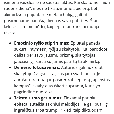
įsimena vaizdus, o ne sausus faktus. Kai skaitome „niūri
rudens diena“, mes ne tik sužinome apie orą, bet ir
akimirksniu pajuntame melancholiją, galbūt
prisimename panašią dieną iš savo patirties. Štai
keletas esminių būdų, kaip epitetai transformuoja
tekstą:
Emocinio ryšio stiprinimas:
Epitetai padeda
sukurti intymesnį ryšį su skaitytoju. Kai parodote
daiktą per savo jausmų prizmę, skaitytojas
jaučiasi lyg kartu su jumis patirtų tą akimirką.
Dėmesio fokusavimas:
Autorius gali nukreipti
skaitytojo žvilgsnį į tai, kas jam svarbiausia. Jei
aprašote kambarį ir pasirenkate epitetą „apleistas
kampas“, skaitytojas iškart supranta, kur slypi
pagrindinė nuotaika.
Teksto ritmo gerinimas:
Tinkamai parinkti
epitetai suteikia sakiniui melodijos. Jie gali būti ilgi
ir grakštūs arba trumpi ir kieti, taip diktuodami