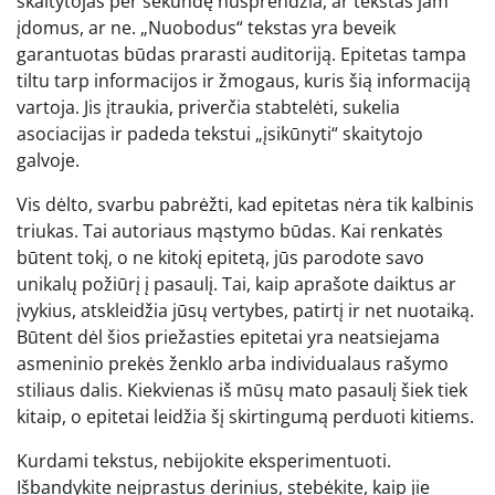
skaitytojas per sekundę nusprendžia, ar tekstas jam
įdomus, ar ne. „Nuobodus“ tekstas yra beveik
garantuotas būdas prarasti auditoriją. Epitetas tampa
tiltu tarp informacijos ir žmogaus, kuris šią informaciją
vartoja. Jis įtraukia, priverčia stabtelėti, sukelia
asociacijas ir padeda tekstui „įsikūnyti“ skaitytojo
galvoje.
Vis dėlto, svarbu pabrėžti, kad epitetas nėra tik kalbinis
triukas. Tai autoriaus mąstymo būdas. Kai renkatės
būtent tokį, o ne kitokį epitetą, jūs parodote savo
unikalų požiūrį į pasaulį. Tai, kaip aprašote daiktus ar
įvykius, atskleidžia jūsų vertybes, patirtį ir net nuotaiką.
Būtent dėl šios priežasties epitetai yra neatsiejama
asmeninio prekės ženklo arba individualaus rašymo
stiliaus dalis. Kiekvienas iš mūsų mato pasaulį šiek tiek
kitaip, o epitetai leidžia šį skirtingumą perduoti kitiems.
Kurdami tekstus, nebijokite eksperimentuoti.
Išbandykite neįprastus derinius, stebėkite, kaip jie