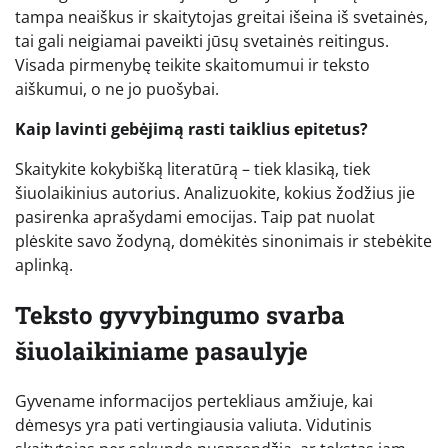
tampa neaiškus ir skaitytojas greitai išeina iš svetainės,
tai gali neigiamai paveikti jūsų svetainės reitingus.
Visada pirmenybę teikite skaitomumui ir teksto
aiškumui, o ne jo puošybai.
Kaip lavinti gebėjimą rasti taiklius epitetus?
Skaitykite kokybišką literatūrą – tiek klasiką, tiek
šiuolaikinius autorius. Analizuokite, kokius žodžius jie
pasirenka aprašydami emocijas. Taip pat nuolat
plėskite savo žodyną, domėkitės sinonimais ir stebėkite
aplinką.
Teksto gyvybingumo svarba
šiuolaikiniame pasaulyje
Gyvename informacijos pertekliaus amžiuje, kai
dėmesys yra pati vertingiausia valiuta. Vidutinis