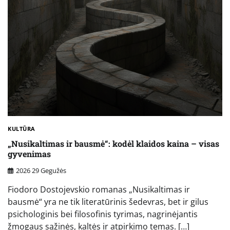
KULTŪRA
„Nusikaltimas ir bausmė“: kodėl klaidos kaina – visas
gyvenimas
2026 29 Gegužės
Fiodoro Dostojevskio romanas „Nusikaltimas ir
bausmė“ yra ne tik literatūrinis šedevras, bet ir gilus
psichologinis bei filosofinis tyrimas, nagrinėjantis
žmogaus sąžinės, kaltės ir atpirkimo temas. […]