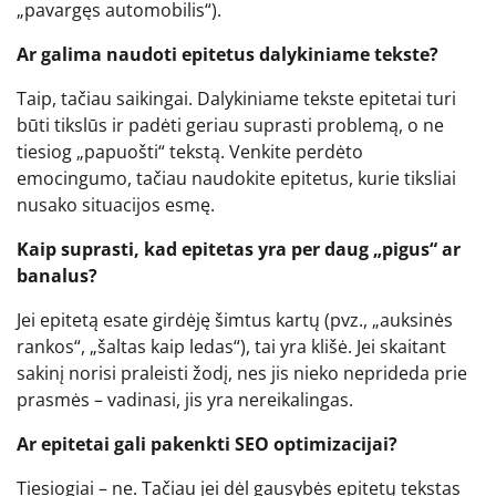
„pavargęs automobilis“).
Ar galima naudoti epitetus dalykiniame tekste?
Taip, tačiau saikingai. Dalykiniame tekste epitetai turi
būti tikslūs ir padėti geriau suprasti problemą, o ne
tiesiog „papuošti“ tekstą. Venkite perdėto
emocingumo, tačiau naudokite epitetus, kurie tiksliai
nusako situacijos esmę.
Kaip suprasti, kad epitetas yra per daug „pigus“ ar
banalus?
Jei epitetą esate girdėję šimtus kartų (pvz., „auksinės
rankos“, „šaltas kaip ledas“), tai yra klišė. Jei skaitant
sakinį norisi praleisti žodį, nes jis nieko neprideda prie
prasmės – vadinasi, jis yra nereikalingas.
Ar epitetai gali pakenkti SEO optimizacijai?
Tiesiogiai – ne. Tačiau jei dėl gausybės epitetų tekstas