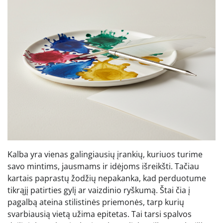
Kalba yra vienas galingiausių įrankių, kuriuos turime
savo mintims, jausmams ir idėjoms išreikšti. Tačiau
kartais paprastų žodžių nepakanka, kad perduotume
tikrąjį patirties gylį ar vaizdinio ryškumą. Štai čia į
pagalbą ateina stilistinės priemonės, tarp kurių
svarbiausią vietą užima epitetas. Tai tarsi spalvos