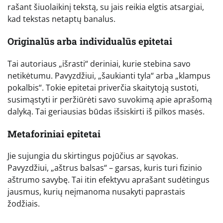
rašant šiuolaikinį tekstą, su jais reikia elgtis atsargiai,
kad tekstas netaptų banalus.
Originalūs arba individualūs epitetai
Tai autoriaus „išrasti“ deriniai, kurie stebina savo
netikėtumu. Pavyzdžiui, „šaukianti tyla“ arba „klampus
pokalbis“. Tokie epitetai priverčia skaitytoją sustoti,
susimąstyti ir peržiūrėti savo suvokimą apie aprašomą
dalyką. Tai geriausias būdas išsiskirti iš pilkos masės.
Metaforiniai epitetai
Jie sujungia du skirtingus pojūčius ar sąvokas.
Pavyzdžiui, „aštrus balsas“ – garsas, kuris turi fizinio
aštrumo savybę. Tai itin efektyvu aprašant sudėtingus
jausmus, kurių neįmanoma nusakyti paprastais
žodžiais.