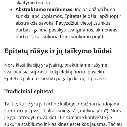
skaitymo tempą.
Abstraktumo mažinimas:
Idėjos dažnai būna
sunkiai apčiuopiamos. Epitetas leidžia „apčiuopti“
abstrakčią sąvoką. Pavyzdžiui, vietoj „sunkus
darbas“ galima pasakyti „varginantis, akmeninis
darbas“, kas sukuria fizinį sunkumo pojūtį.
Epitetų rūšys ir jų taikymo būdai
Nors klasifikacijų yra įvairių, praktiniame rašyme
svarbiausia suprasti, kokį efektą norite pasiekti.
Epitetus galima skirstyti pagal jų kilmę ir poveikį:
Tradiciniai epitetai
Tai tie, kurie yra įsitvirtinę kalboje ir dažnai naudojami
literatūroje (pvz., „baltas sniegas“, „mėlyna jūra“). Nors
jie gali atrodyti nuvalkioti, tinkamame kontekste jie
sukuria stabilumo ir klasikinės estetikos jausmą. Tačiau