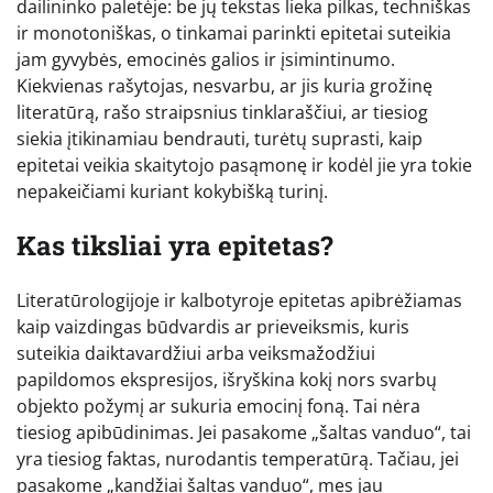
dailininko paletėje: be jų tekstas lieka pilkas, techniškas
ir monotoniškas, o tinkamai parinkti epitetai suteikia
jam gyvybės, emocinės galios ir įsimintinumo.
Kiekvienas rašytojas, nesvarbu, ar jis kuria grožinę
literatūrą, rašo straipsnius tinklaraščiui, ar tiesiog
siekia įtikinamiau bendrauti, turėtų suprasti, kaip
epitetai veikia skaitytojo pasąmonę ir kodėl jie yra tokie
nepakeičiami kuriant kokybišką turinį.
Kas tiksliai yra epitetas?
Literatūrologijoje ir kalbotyroje epitetas apibrėžiamas
kaip vaizdingas būdvardis ar prieveiksmis, kuris
suteikia daiktavardžiui arba veiksmažodžiui
papildomos ekspresijos, išryškina kokį nors svarbų
objekto požymį ar sukuria emocinį foną. Tai nėra
tiesiog apibūdinimas. Jei pasakome „šaltas vanduo“, tai
yra tiesiog faktas, nurodantis temperatūrą. Tačiau, jei
pasakome „kandžiai šaltas vanduo“, mes jau