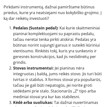
Pirkdami instrumentą, dažnai pamirštame būtinus
priedus, kurie yra neatsiejami nuo kokybiško grojimo. Į
ką dar reikėtų investuoti?
Pedalas (Sustain pedal):
Kai kurie skaitmeniniai
pianinai komplektuojami su paprastu pedalu,
tačiau neretai tenka pirkti atskirai. Pedalas yra
būtinas norint sujungti garsus ir suteikti kūriniui
vientisumo. Rinkitės tokį, kuris yra sunkesnis ir
geresnės konstrukcijos, kad jis neslidinėtų per
grindis.
Stovas instrumentui:
Jei pianinas nėra
integruotas į baldą, jums reikės stovo. Jis turi būti
tvirtas ir stabilus. X formos stovai yra populiarūs,
tačiau jie gali būti nepatogūs, jei norite groti
sėdėdami prie stalo. Stacionarūs „Z“ tipo arba
mediniai stovai yra kur kas stabilesni.
Kėdė arba suoliukas:
Tai dažnai nuvertinamas