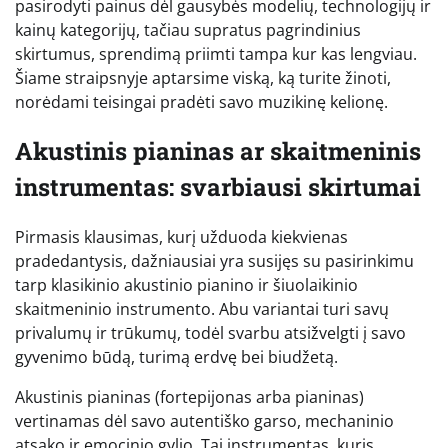
pasirodyti painus dėl gausybės modelių, technologijų ir
kainų kategorijų, tačiau supratus pagrindinius
skirtumus, sprendimą priimti tampa kur kas lengviau.
Šiame straipsnyje aptarsime viską, ką turite žinoti,
norėdami teisingai pradėti savo muzikinę kelionę.
Akustinis pianinas ar skaitmeninis
instrumentas: svarbiausi skirtumai
Pirmasis klausimas, kurį užduoda kiekvienas
pradedantysis, dažniausiai yra susijęs su pasirinkimu
tarp klasikinio akustinio pianino ir šiuolaikinio
skaitmeninio instrumento. Abu variantai turi savų
privalumų ir trūkumų, todėl svarbu atsižvelgti į savo
gyvenimo būdą, turimą erdvę bei biudžetą.
Akustinis pianinas (fortepijonas arba pianinas)
vertinamas dėl savo autentiško garso, mechaninio
atsako ir emocinio gylio. Tai instrumentas, kuris