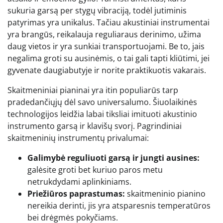
sukuria garsą per stygų vibraciją, todėl jutiminis
patyrimas yra unikalus. Tačiau akustiniai instrumentai
yra brangūs, reikalauja reguliaraus derinimo, užima
daug vietos ir yra sunkiai transportuojami. Be to, jais
negalima groti su ausinėmis, o tai gali tapti kliūtimi, jei
gyvenate daugiabutyje ir norite praktikuotis vakarais.
Skaitmeniniai pianinai yra itin populiarūs tarp
pradedančiųjų dėl savo universalumo. Šiuolaikinės
technologijos leidžia labai tiksliai imituoti akustinio
instrumento garsą ir klavišų svorį. Pagrindiniai
skaitmeninių instrumentų privalumai:
Galimybė reguliuoti garsą ir jungti ausines:
galėsite groti bet kuriuo paros metu
netrukdydami aplinkiniams.
Priežiūros paprastumas:
skaitmeninio pianino
nereikia derinti, jis yra atsparesnis temperatūros
bei drėgmės pokyčiams.