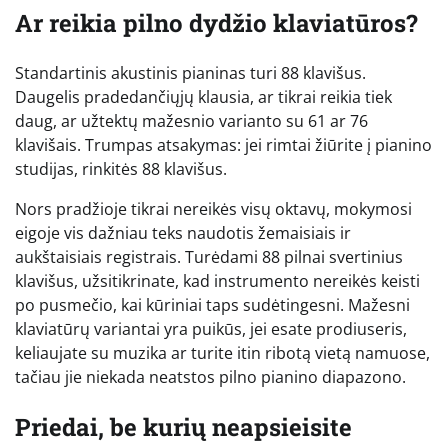
Ar reikia pilno dydžio klaviatūros?
Standartinis akustinis pianinas turi 88 klavišus.
Daugelis pradedančiųjų klausia, ar tikrai reikia tiek
daug, ar užtektų mažesnio varianto su 61 ar 76
klavišais. Trumpas atsakymas: jei rimtai žiūrite į pianino
studijas, rinkitės 88 klavišus.
Nors pradžioje tikrai nereikės visų oktavų, mokymosi
eigoje vis dažniau teks naudotis žemaisiais ir
aukštaisiais registrais. Turėdami 88 pilnai svertinius
klavišus, užsitikrinate, kad instrumento nereikės keisti
po pusmečio, kai kūriniai taps sudėtingesni. Mažesni
klaviatūrų variantai yra puikūs, jei esate prodiuseris,
keliaujate su muzika ar turite itin ribotą vietą namuose,
tačiau jie niekada neatstos pilno pianino diapazono.
Priedai, be kurių neapsieisite