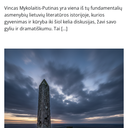
Vincas Mykolaitis-Putinas yra viena iš tų fundamentalių
asmenybių lietuvių literatūros istorijoje, kurios
gyvenimas ir kūryba iki šiol kelia diskusijas, žavi savo
gyliu ir dramatiškumu. Tai […]