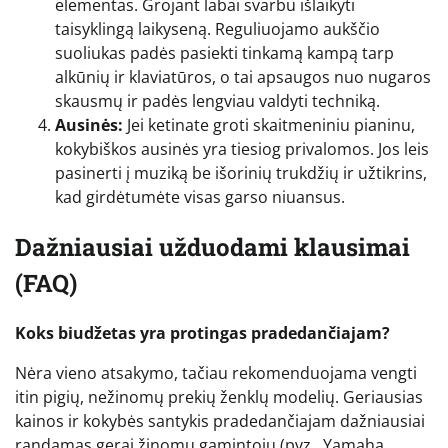
elementas. Grojant labai svarbu išlaikyti
taisyklingą laikyseną. Reguliuojamo aukščio
suoliukas padės pasiekti tinkamą kampą tarp
alkūnių ir klaviatūros, o tai apsaugos nuo nugaros
skausmų ir padės lengviau valdyti techniką.
Ausinės:
Jei ketinate groti skaitmeniniu pianinu,
kokybiškos ausinės yra tiesiog privalomos. Jos leis
pasinerti į muziką be išorinių trukdžių ir užtikrins,
kad girdėtumėte visas garso niuansus.
Dažniausiai užduodami klausimai
(FAQ)
Koks biudžetas yra protingas pradedančiajam?
Nėra vieno atsakymo, tačiau rekomenduojama vengti
itin pigių, nežinomų prekių ženklų modelių. Geriausias
kainos ir kokybės santykis pradedančiajam dažniausiai
randamas gerai žinomų gamintojų (pvz., Yamaha,