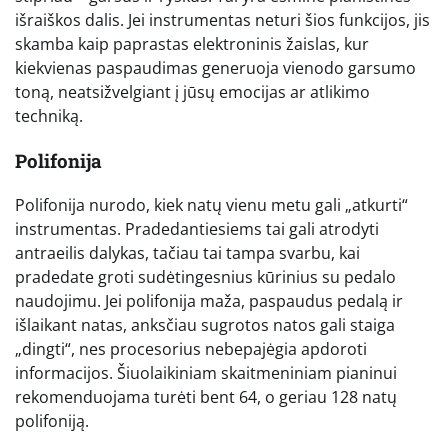
išraiškos dalis. Jei instrumentas neturi šios funkcijos, jis
skamba kaip paprastas elektroninis žaislas, kur
kiekvienas paspaudimas generuoja vienodo garsumo
toną, neatsižvelgiant į jūsų emocijas ar atlikimo
techniką.
Polifonija
Polifonija nurodo, kiek natų vienu metu gali „atkurti“
instrumentas. Pradedantiesiems tai gali atrodyti
antraeilis dalykas, tačiau tai tampa svarbu, kai
pradedate groti sudėtingesnius kūrinius su pedalo
naudojimu. Jei polifonija maža, paspaudus pedalą ir
išlaikant natas, anksčiau sugrotos natos gali staiga
„dingti“, nes procesorius nebepajėgia apdoroti
informacijos. Šiuolaikiniam skaitmeniniam pianinui
rekomenduojama turėti bent 64, o geriau 128 natų
polifoniją.