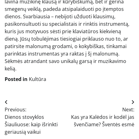
lavina muzikinę klausą ir kūrybiškumą, bet ir gerina
smegenų veiklą, padeda atsipalaiduoti po įtemptos
dienos. Svarbiausia – nebijoti užduoti klausimų,
pasikonsultuoti su specialistais ir rinktis instrumentą,
kuris jus motyvuos sėsti prie klaviatūros kiekvieną
dieną. Jūsų tobulėjimas tiesiogiai priklauso nuo to, ar
patirsite malonumą grodami, o kokybiškas, tinkamai
parinktas instrumentas yra raktas į šį malonumą.
Sėkmės atrandant savo unikalų garsą ir muzikavimo
kelią.
Posted in
Kultūra
Navigacija
Previous:
Next:
tarp
Dienos stovyklos
Kas yra Kalėdos ir kodėl jas
įrašų
Šiauliuose: kaip išrinkti
švenčiame? Šventės esmė
geriausią vaikui