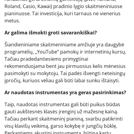
Roland, Casio, Kawai) pradinio lygio skaitmeniniuose
pianinuose. Tai investicija, kuri tarnaus ne vienerius
metus.
Ar galima išmokti groti savarankiškai?
Šiandieniniame skaitmeniniame amžiuje yra daugybė
programėlių, „YouTube“ pamokų ir internetinių kursų.
Tačiau pradedantiesiems primygtinai
rekomenduojama bent jau pirmuosius kelis mėnesius
pasimokyti su mokytoju. Tai padės išvengti neteisingų
įpročių, kuriuos vėliau gali būti labai sunku ištaisyti.
Ar naudotas instrumentas yra geras pasirinkimas?
Taip, naudotas instrumentas gali būti puikus būdas
gauti aukštesnės klasės įrenginį už mažesnę kainą.
Tačiau perkant skaitmeninį pianiną, svarbu patikrinti
visų klavišų veikimą, garso kokybę ir jungčių būklę.
Perkantiems akustinį instrumentą, būtina kartu