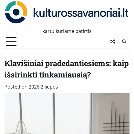
Skip
to
content
kartu kuriame patirtis
Klavišiniai pradedantiesiems: kaip
išsirinkti tinkamiausią?
Posted on
2026 2 liepos