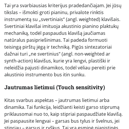
Tai yra svarbiausias kriterijus pradedančiajam. Jei jūsų
tikslas – išmokti groti pianinu, privalote rinktis
instrumentą su „svertiniais“ (angl. weighted) klavišais.
Svertiniai klavišai imituoja akustinio pianino plaktukų
mechaniką, todėl paspaudus klavišą jaučiamas
natūralus pasipriešinimas. Tai padeda formuoti
teisingą pirštų jėgą ir techniką. Pigūs sintezatoriai
dažnai turi „ne svertinius“ (angl. non-weighted ar
synth-action) klavišus, kurie yra lengvi, plastiški ir
neleidžia pajusti dinamikos, todėl vėliau pereiti prie
akustinio instrumento bus itin sunku.
Jautrumas lietimui (Touch sensitivity)
Kitas svarbus aspektas – jautrumas lietimui arba
dinamika. Tai funkcija, leidžianti keisti garso stiprumą
priklausomai nuo to, kaip stipriai paspaudžiate klavišą.
Jei paspausite lengvai – garsas bus tylus ir švelnus, jei
stipriau – garsus ir ryškus. Tai yra esminė pianistinės