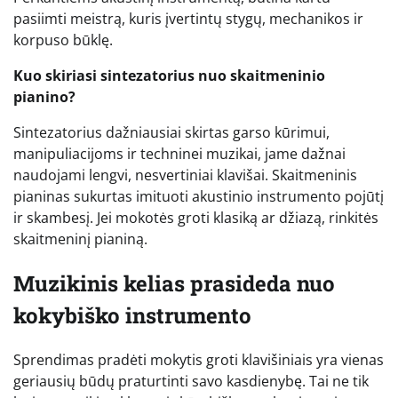
pasiimti meistrą, kuris įvertintų stygų, mechanikos ir
korpuso būklę.
Kuo skiriasi sintezatorius nuo skaitmeninio
pianino?
Sintezatorius dažniausiai skirtas garso kūrimui,
manipuliacijoms ir techninei muzikai, jame dažnai
naudojami lengvi, nesvertiniai klavišai. Skaitmeninis
pianinas sukurtas imituoti akustinio instrumento pojūtį
ir skambesį. Jei mokotės groti klasiką ar džiazą, rinkitės
skaitmeninį pianiną.
Muzikinis kelias prasideda nuo
kokybiško instrumento
Sprendimas pradėti mokytis groti klavišiniais yra vienas
geriausių būdų praturtinti savo kasdienybę. Tai ne tik