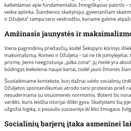
kalbėdamas apie fundamentalias žmogiškąsias patirtis – ma
veikia aplinka. Šiandienos skaitytojui, gyvenančiam skait
ir Džuljeta“ tampa tarsi veidrodžiu, kuriame galime atpaži
Amžinasis jaunystės ir maksimalizmo
Viena pagrindinių priežasčių, kodėl Šekspyro kūrinys išlie
maksimalizmą. Romeo ir Džuljeta – tai ne tik įsimylėjėliai, 
prizmę. Jiems neegzistuoja „pilka zona“: jų meilė yra abso
būdingas kiekvienai naujai kartai, todėl jauni žmonės šian
Šiuolaikiniame kontekste, kurį dažnai valdo socialinių ti
Džuljetos spontaniškumas atrodo tarsi protestas prieš raci
nesuderinama su visuomenės normomis. Būtent šis noras „
variklis, kuris leidžia istorijai išlikti gyva. Skaitydami š
užgožia logiką, o pasaulis susiaurėja iki kito žmogaus žvil
Socialinių barjerų įtaka asmeninei la