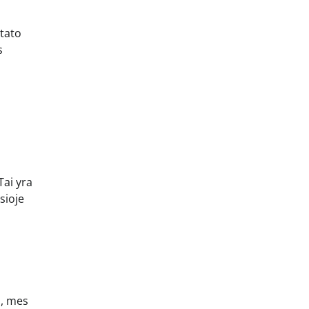
stato
s
Tai yra
sioje
a, mes