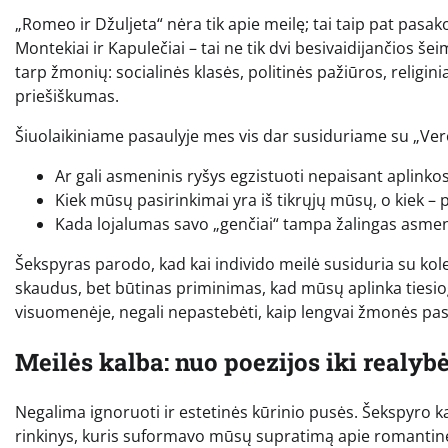
„Romeo ir Džuljeta“ nėra tik apie meilę; tai taip pat pasak
Montekiai ir Kapulečiai – tai ne tik dvi besivaidijančios š
tarp žmonių: socialinės klasės, politinės pažiūros, religini
priešiškumas.
Šiuolaikiniame pasaulyje mes vis dar susiduriame su „Ve
Ar gali asmeninis ryšys egzistuoti nepaisant aplink
Kiek mūsų pasirinkimai yra iš tikrųjų mūsų, o kiek 
Kada lojalumas savo „genčiai“ tampa žalingas asmen
Šekspyras parodo, kad kai individo meilė susiduria su ko
skaudus, bet būtinas priminimas, kad mūsų aplinka tiesiogi
visuomenėje, negali nepastebėti, kaip lengvai žmonės p
Meilės kalba: nuo poezijos iki realyb
Negalima ignoruoti ir estetinės kūrinio pusės. Šekspyro 
rinkinys, kuris suformavo mūsų supratimą apie romantin