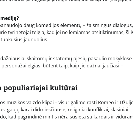
omediją?
 panaudojo daug komedijos elementų – žaismingus dialogus,
e tyrinėtojai teigia, kad jei ne lemiamas atsitiktinumas, ši i
ituokusius jaunuolius.
na dažniausiai skaitomų ir statomų pjesių pasaulio mokyklose.
 personažai elgiasi būtent taip, kaip jie dažnai jaučiasi –
a populiariajai kultūrai
osios muzikos vaizdo klipai – visur galime rasti Romeo ir Džulj
s: gaujų karai didmiesčiuose, religiniai konfliktai, klasiniai
odo, kad pagrindinė mintis nėra susieta su kardais ir vidura