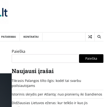
PATARIMAI
KONTAKTAI
Paieška
Paieška
Naujausi įrašai
Tikrasis Palangos tilto ilgis: kodėl tai svarbu
poilsiautojams
Istorinis skrydis per Atlantą: nuo pionierių iki šiandienos
Didžiausias Lietuvos ežeras: kur telkšo ir kuo jis