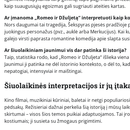
kaip suaugusiųjų egoizmas gali sugriauti ateities kartas.
Ar įmanoma „Romeo ir Džuljetą“ interpretuoti kaip k
Nors daugumai tai tragedija, Šekspyras pjesės pradžioje
juokingus personažus (pvz., auklė arba Merkucijus). Kai kuri
galėjo virsti paprasta romantine komedija apie slapta sus
Ar šiuolaikiniam jaunimui vis dar patinka ši istorija?
Taip, statistika rodo, kad „Romeo ir Džuljeta“ išlieka vie
Jaunimui ji patinka ne dėl istorinio konteksto, o dėl to, kad
nepatogiai, intensyviai ir maištingai.
Šiuolaikinės interpretacijos ir jų įtak
Kino filmai, muzikiniai kūriniai, baletai ir netgi populiari
pėdsakų. Režisieriai dažnai perkelia šią istoriją į mūsų laiku
skirtumai – visos šios temos puikiai adaptuojamos. Tai įr
kostiumais; ji susieta su žmogaus prigimtimi.