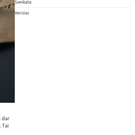
Sveikata
Verslas
s dar
 Tai