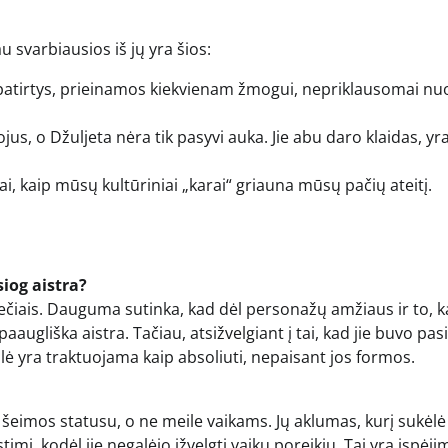
u svarbiausios iš jų yra šios:
a patirtys, prieinamos kiekvienam žmogui, nepriklausomai nu
s, o Džuljeta nėra tik pasyvi auka. Jie abu daro klaidas, yr
ai, kaip mūsų kultūriniai „karai“ griauna mūsų pačių ateitį.
siog aistra?
mečiais. Dauguma sutinka, kad dėl personažų amžiaus ir to, k
paaugliška aistra. Tačiau, atsižvelgiant į tai, kad jie buvo pa
ilė yra traktuojama kaip absoliuti, nepaisant jos formos.
r šeimos statusu, o ne meile vaikams. Jų aklumas, kurį sukėlė
i, kodėl jie negalėjo įžvelgti vaikų poreikių. Tai yra įspėji