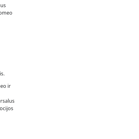
mus
„Romeo
is.
eo ir
ersalus
mocijos