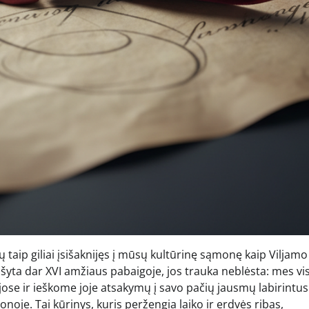
ų taip giliai įsišaknijęs į mūsų kultūrinę sąmonę kaip Viljamo
šyta dar XVI amžiaus pabaigoje, jos trauka neblėsta: mes vi
ose ir ieškome joje atsakymų į savo pačių jausmų labirintus.
noje. Tai kūrinys, kuris peržengia laiko ir erdvės ribas,