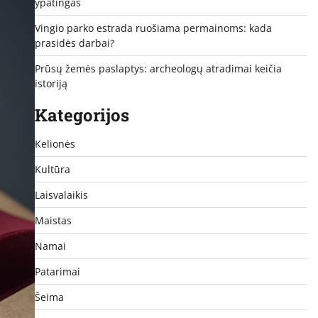
ypatingas
Vingio parko estrada ruošiama permainoms: kada
prasidės darbai?
Prūsų žemės paslaptys: archeologų atradimai keičia
istoriją
Kategorijos
Kelionės
Kultūra
Laisvalaikis
Maistas
Namai
Patarimai
Šeima