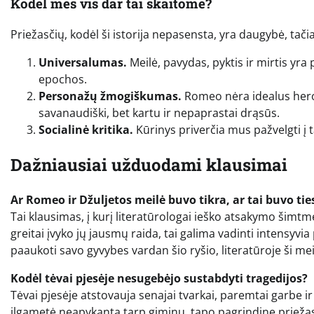
Kodėl mes vis dar tai skaitome?
Priežasčių, kodėl ši istorija nepasensta, yra daugybė, tačia
Universalumas.
Meilė, pavydas, pyktis ir mirtis yr
epochos.
Personažų žmogiškumas.
Romeo nėra idealus heroju
savanaudiški, bet kartu ir nepaprastai drąsūs.
Socialinė kritika.
Kūrinys priverčia mus pažvelgti į t
Dažniausiai užduodami klausimai
Ar Romeo ir Džuljetos meilė buvo tikra, ar tai buvo tie
Tai klausimas, į kurį literatūrologai ieško atsakymo šimt
greitai įvyko jų jausmų raida, tai galima vadinti intensyvia 
paaukoti savo gyvybes vardan šio ryšio, literatūroje ši me
Kodėl tėvai pjesėje nesugebėjo sustabdyti tragedijos?
Tėvai pjesėje atstovauja senajai tvarkai, paremtai garbe i
ilgametė neapykanta tarp giminų, tapo pagrindine priežastim