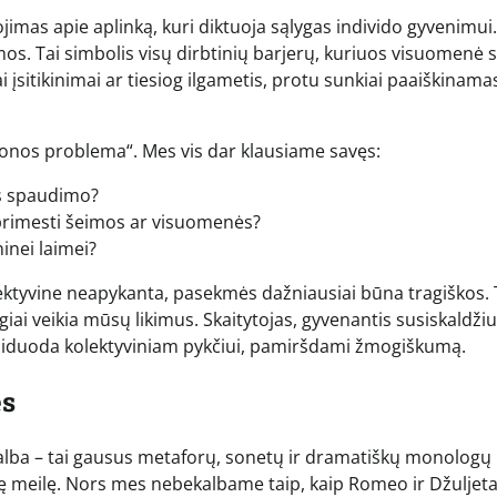
ojimas apie aplinką, kuri diktuoja sąlygas individo gyvenimui.
eimos. Tai simbolis visų dirbtinių barjerų, kuriuos visuomenė 
ai įsitikinimai ar tiesiog ilgametis, protu sunkiai paaiškinama
ronos problema“. Mes vis dar klausiame savęs:
os spaudimo?
– primesti šeimos ar visuomenės?
inei laimei?
lektyvine neapykanta, pasekmės dažniausiai būna tragiškos. 
ai veikia mūsų likimus. Skaitytojas, gyvenantis susiskaldžiu
asiduoda kolektyviniam pykčiui, pamiršdami žmogiškumą.
ės
kalba – tai gausus metaforų, sonetų ir dramatiškų monologų
ę meilę. Nors mes nebekalbame taip, kaip Romeo ir Džuljet