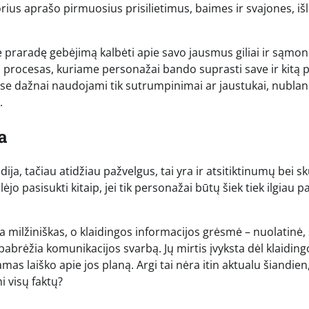
rius aprašo pirmuosius prisilietimus, baimes ir svajones, išl
praradę gebėjimą kalbėti apie savo jausmus giliai ir sąmon
s procesas, kuriame personažai bando suprasti save ir kitą 
ose dažnai naudojami tik sutrumpinimai ar jaustukai, nublan
.
a
ija, tačiau atidžiau pažvelgus, tai yra ir atsitiktinumų bei s
jo pasisukti kitaip, jei tik personažai būtų šiek tiek ilgiau p
 milžiniškas, o klaidingos informacijos grėsmė – nuolatinė, 
abrėžia komunikacijos svarbą. Jų mirtis įvyksta dėl klaiding
s laiško apie jos planą. Argi tai nėra itin aktualu šiandien,
 visų faktų?