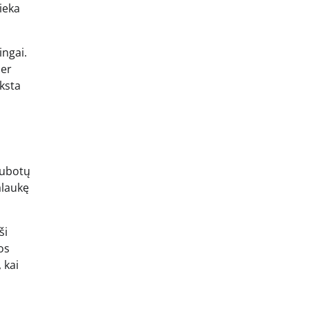
ieka
ingai.
per
ksta
kubotų
alaukę
ši
os
 kai