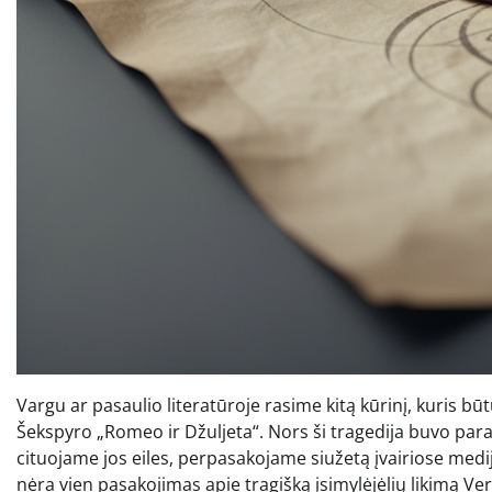
Vargu ar pasaulio literatūroje rasime kitą kūrinį, kuris būt
Šekspyro „Romeo ir Džuljeta“. Nors ši tragedija buvo para
cituojame jos eiles, perpasakojame siužetą įvairiose medij
nėra vien pasakojimas apie tragišką įsimylėjėlių likimą Vero