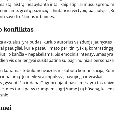
ištą, aistrą, neapykantą ir tai, kaip stipriai mūsų sprendi
meniniame, greitų pažinčių ir kintančių vertybių pasaulyje, 
nti savo troškimus ir baimes.
 konfliktas
ka aktualus, yra būdas, kuriuo autorius vaizduoja jaunystės
tai paaugliai, kurie pasaulį mato per itin ryškią, kontrastingą
liuti, o kančia – nepakeliama. Šis emocinis intensyvumas yra
dien vis dar lengvai susitapatina su pagrindiniais personaža
nklų kuriamas tobulumo įvaizdis ir skubota komunikacija, Rom
onalumą. Jų meilė yra impulsyvi, pavojinga ir visiškai
gyventi čia ir dabar“, ignoruojant pasekmes, yra tas univ
ią pjesę, mes tarsi patys trumpam sugrįžtame į tą būseną, kai e
gsnio.
imei