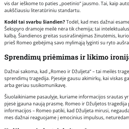
vis dar ieškome to paties „poetinio“ jausmo. Tai, kaip auto
aukščiausiu literatūriniu standartu.
Kodėl tai svarbu šiandien?
Todėl, kad mes dažnai esame 
Šekspyro dramoje meilė nėra tik chemija; tai intelektualu
kalbą. Šiandienos greitas susirašinėjimas žinutėmis, kuri
prieš Romeo gebėjimą savo mylimąją lyginti su ryto aušra
Sprendimų priėmimas ir likimo ironij
Dažnai sakoma, kad „Romeo ir Džuljeta“ – tai meilės traged
sprendimų tragedija. Pjesėje gausu akimirkų, kai viskas galė
arba geriau susikomunikavę.
Šiuolaikiniame pasaulyje, kuriame informacijos srautas yra
pjesė įgauna naują prasmę. Romeo ir Džuljetos tragedija p
informacijos – Romeo patiki, kad Džuljeta mirusi, negaudama
mes dažnai reaguojame į emocinius impulsus, neturėdami