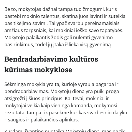
Be to, mokytojas dažnai tampa tuo žmogumi, kuris
pastebi mokinio talentus, skatina juos lavinti ir suteikia
pasitikėjimo savimi. Tai ypač svarbu pereinamaisiais
amžiaus tarpsniais, kai mokiniai ieško savo tapatybės.
Mokytojo palaikantis žodis gali nulemti gyvenimo
pasirinkimus, todėl jų įtaka išlieka visą gyvenimą.
Bendradarbiavimo kultūros
kūrimas mokyklose
Sėkminga mokykla yra ta, kurioje vyrauja pagarba ir
bendradarbiavimas. Mokytojų diena yra puiki proga
atsigręžti į šiuos principus. Kai tėvai, mokiniai ir
mokytojai veikia kaip vieninga komanda, mokymosi
rezultatai tampa tik pasekme kur kas svarbesnio dalyko
– saugios ir palaikančios aplinkos.
Kurdami šventinę nuotaiką Mokytojų dieną, mes ne tik