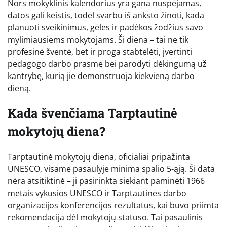
Nors mokyklinis kalendorius yra gana nuspėjamas,
datos gali keistis, todėl svarbu iš anksto žinoti, kada
planuoti sveikinimus, gėles ir padėkos žodžius savo
mylimiausiems mokytojams. Ši diena – tai ne tik
profesinė šventė, bet ir proga stabtelėti, įvertinti
pedagogo darbo prasmę bei parodyti dėkingumą už
kantrybę, kurią jie demonstruoja kiekvieną darbo
dieną.
Kada švenčiama Tarptautinė
mokytojų diena?
Tarptautinė mokytojų diena, oficialiai pripažinta
UNESCO, visame pasaulyje minima spalio 5-ąją. Ši data
nėra atsitiktinė – ji pasirinkta siekiant paminėti 1966
metais vykusios UNESCO ir Tarptautinės darbo
organizacijos konferencijos rezultatus, kai buvo priimta
rekomendacija dėl mokytojų statuso. Tai pasaulinis