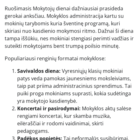
Ruošimasis Mokytojų dienai dažniausiai prasideda
gerokai anksčiau. Mokyklos administracija kartu su
mokinių tarybomis kuria šventinę programą, kuri
skiriasi nuo kasdienio mokymosi ritmo. Dažnai ši diena
tampa iššūkiu, nes mokiniai stengiasi perimti vadžias ir
suteikti mokytojams bent trumpą poilsio minutę.
Populiariausi renginių formatai mokyklose:
Savivaldos diena:
Vyresniųjų klasių mokiniai
patys veda pamokas jaunesniems moksleiviams,
taip pat priima administracinius sprendimus. Tai
puiki proga mokiniams suprasti, kokia sudėtinga
yra mokytojo kasdienybė.
Koncertai ir pasirodymai:
Mokyklos aktų salėse
rengiami koncertai, kur skamba muzika,
eilėraščiai ir rodomi vaidinimai, skirti
pedagogams.
Padėkos popietės:
Tai neformalūs susibūrimai,