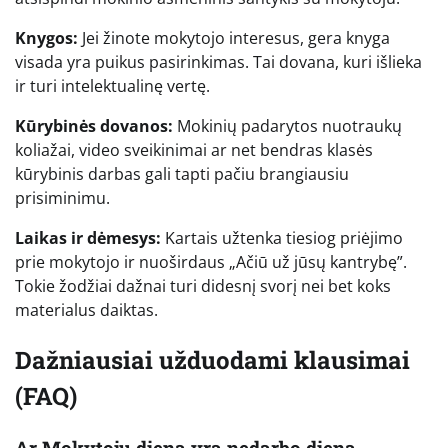
Knygos:
Jei žinote mokytojo interesus, gera knyga
visada yra puikus pasirinkimas. Tai dovana, kuri išlieka
ir turi intelektualinę vertę.
Kūrybinės dovanos:
Mokinių padarytos nuotraukų
koliažai, video sveikinimai ar net bendras klasės
kūrybinis darbas gali tapti pačiu brangiausiu
prisiminimu.
Laikas ir dėmesys:
Kartais užtenka tiesiog priėjimo
prie mokytojo ir nuoširdaus „Ačiū už jūsų kantrybę”.
Tokie žodžiai dažnai turi didesnį svorį nei bet koks
materialus daiktas.
Dažniausiai užduodami klausimai
(FAQ)
Ar Mokytojų diena yra nedarbo diena