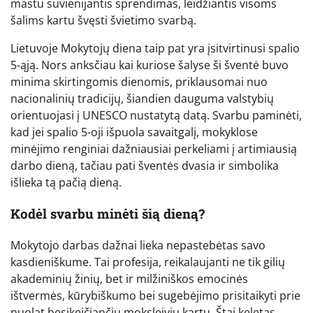
mastu suvienijantis sprendimas, leidžiantis visoms
šalims kartu švęsti švietimo svarbą.
Lietuvoje Mokytojų diena taip pat yra įsitvirtinusi spalio
5-ąją. Nors anksčiau kai kuriose šalyse ši šventė buvo
minima skirtingomis dienomis, priklausomai nuo
nacionalinių tradicijų, šiandien dauguma valstybių
orientuojasi į UNESCO nustatytą datą. Svarbu paminėti,
kad jei spalio 5-oji išpuola savaitgalį, mokyklose
minėjimo renginiai dažniausiai perkeliami į artimiausią
darbo dieną, tačiau pati šventės dvasia ir simbolika
išlieka tą pačią dieną.
Kodėl svarbu minėti šią dieną?
Mokytojo darbas dažnai lieka nepastebėtas savo
kasdieniškume. Tai profesija, reikalaujanti ne tik gilių
akademinių žinių, bet ir milžiniškos emocinės
ištvermės, kūrybiškumo bei sugebėjimo prisitaikyti prie
nuolat besikeičiančių moksleivių kartų. Štai keletas