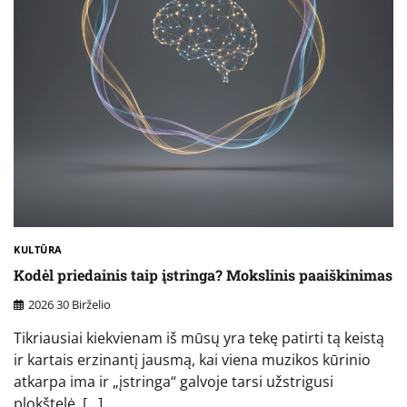
KULTŪRA
Kodėl priedainis taip įstringa? Mokslinis paaiškinimas
2026 30 Birželio
Tikriausiai kiekvienam iš mūsų yra tekę patirti tą keistą
ir kartais erzinantį jausmą, kai viena muzikos kūrinio
atkarpa ima ir „įstringa“ galvoje tarsi užstrigusi
plokštelė. […]