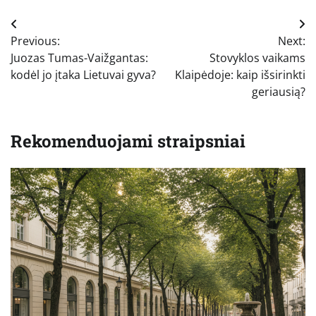
Navigacija
Previous:
Next:
tarp
Juozas Tumas-Vaižgantas:
Stovyklos vaikams
įrašų
kodėl jo įtaka Lietuvai gyva?
Klaipėdoje: kaip išsirinkti
geriausią?
Rekomenduojami straipsniai