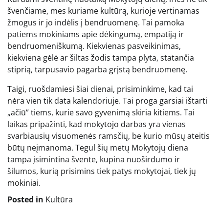
švenčiame, mes kuriame kultūrą, kurioje vertinamas
žmogus ir jo indėlis į bendruomenę. Tai pamoka
patiems mokiniams apie dėkingumą, empatiją ir
bendruomeniškumą. Kiekvienas pasveikinimas,
kiekviena gėlė ar šiltas žodis tampa plyta, statančia
stiprią, tarpusavio pagarba grįstą bendruomenę.
Taigi, ruošdamiesi šiai dienai, prisiminkime, kad tai
nėra vien tik data kalendoriuje. Tai proga garsiai ištarti
„ačiū” tiems, kurie savo gyvenimą skiria kitiems. Tai
laikas pripažinti, kad mokytojo darbas yra vienas
svarbiausių visuomenės ramsčių, be kurio mūsų ateitis
būtų neįmanoma. Tegul šių metų Mokytojų diena
tampa įsimintina švente, kupina nuoširdumo ir
šilumos, kurią prisimins tiek patys mokytojai, tiek jų
mokiniai.
Posted in
Kultūra