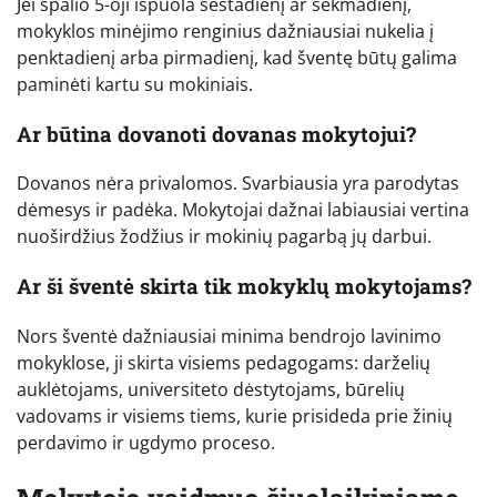
Jei spalio 5-oji išpuola šeštadienį ar sekmadienį,
mokyklos minėjimo renginius dažniausiai nukelia į
penktadienį arba pirmadienį, kad šventę būtų galima
paminėti kartu su mokiniais.
Ar būtina dovanoti dovanas mokytojui?
Dovanos nėra privalomos. Svarbiausia yra parodytas
dėmesys ir padėka. Mokytojai dažnai labiausiai vertina
nuoširdžius žodžius ir mokinių pagarbą jų darbui.
Ar ši šventė skirta tik mokyklų mokytojams?
Nors šventė dažniausiai minima bendrojo lavinimo
mokyklose, ji skirta visiems pedagogams: darželių
auklėtojams, universiteto dėstytojams, būrelių
vadovams ir visiems tiems, kurie prisideda prie žinių
perdavimo ir ugdymo proceso.