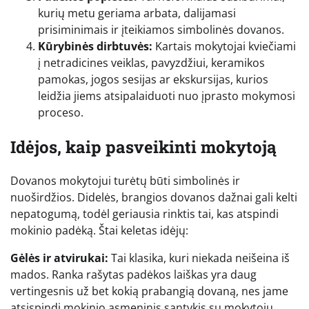
kurių metu geriama arbata, dalijamasi
prisiminimais ir įteikiamos simbolinės dovanos.
Kūrybinės dirbtuvės:
Kartais mokytojai kviečiami
į netradicines veiklas, pavyzdžiui, keramikos
pamokas, jogos sesijas ar ekskursijas, kurios
leidžia jiems atsipalaiduoti nuo įprasto mokymosi
proceso.
Idėjos, kaip pasveikinti mokytoją
Dovanos mokytojui turėtų būti simbolinės ir
nuoširdžios. Didelės, brangios dovanos dažnai gali kelti
nepatogumą, todėl geriausia rinktis tai, kas atspindi
mokinio padėką. Štai keletas idėjų:
Gėlės ir atvirukai:
Tai klasika, kuri niekada neišeina iš
mados. Ranka rašytas padėkos laiškas yra daug
vertingesnis už bet kokią prabangią dovaną, nes jame
atsispindi mokinio asmeninis santykis su mokytoju.