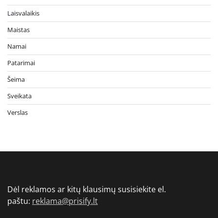
Laisvalaikis
Maistas
Namai
Patarimai
Šeima
Sveikata
Verslas
Dėl reklamos ar kitų klausimų susisiekite el.
paštu:
reklama@prisify.lt