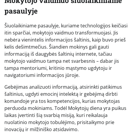
Mokytojo vaidmuo šiuolaikiniame
pasaulyje
Šiuolaikiniame pasaulyje, kuriame technologijos keičiasi
itin sparčiai, mokytojo vaidmuo transformuojasi. Jis
nebėra vienintelis informacijos šaltinis, kaip buvo prieš
kelis dešimtmečius. Šiandien mokinys gali gauti
informaciją iš daugybės šaltinių internete, tačiau
mokytojo vaidmuo tampa net svarbesnis – dabar jis
tampa mentoriumi, kritinio mąstymo ugdytoju ir
navigatoriumi informacijos jūroje.
Gebėjimas analizuoti informaciją, atsirinkti patikimus
šaltinius, ugdyti emocinį intelektą ir gebėjimą dirbti
komandoje yra tos kompetencijos, kurias mokytojas
perduoda mokiniams. Todėl Mokytojų diena yra puikus
laikas įvertinti šią svarbią misiją, kuri reikalauja
nuolatinio mokytojo tobulėjimo, prisitaikymo prie
inovacijų ir milžiniško atsidavimo.