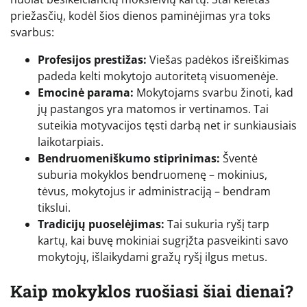
priežasčių, kodėl šios dienos paminėjimas yra toks
svarbus:
Profesijos prestižas:
Viešas padėkos išreiškimas
padeda kelti mokytojo autoritetą visuomenėje.
Emocinė parama:
Mokytojams svarbu žinoti, kad
jų pastangos yra matomos ir vertinamos. Tai
suteikia motyvacijos tęsti darbą net ir sunkiausiais
laikotarpiais.
Bendruomeniškumo stiprinimas:
Šventė
suburia mokyklos bendruomenę – mokinius,
tėvus, mokytojus ir administraciją – bendram
tikslui.
Tradicijų puoselėjimas:
Tai sukuria ryšį tarp
kartų, kai buvę mokiniai sugrįžta pasveikinti savo
mokytojų, išlaikydami gražų ryšį ilgus metus.
Kaip mokyklos ruošiasi šiai dienai?