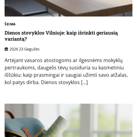
ŠEIMA
Dienos stovyklos Vilniuje: kaip išrinkti geriausią
variantą?
2026 23 Gegužės
Artėjant vasaros atostogoms ar ilgesnėms mokyklų
pertraukoms, daugelis tėvų susiduria su kasmetiniu
iššūkiu: kaip prasmingai ir saugiai užimti savo atžalas,
kol patys dirba. Dienos stovyklos […]