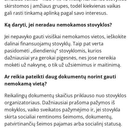
skirstomos į amžiaus grupes, todėl kiekvienas vaikas
gali rasti tinkamą aplinką pagal savo interesus.
Ką daryti, jei neradau nemokamos stovyklos?
Jei nepavyko gauti visiškai nemokamos vietos, ieškokite
dalinai finansuojamų stovyklų. Taip pat verta
pasidomėti „diendienių“ stovyklomis, kurios
dažniausiai yra gerokai pigesnės, nes jose nereikia
mokėti už nakvynę, o tik už užsiėmimus ir maitinimą.
Ar reikia pateikti daug dokumentų norint gauti
nemokamą vietą?
Reikalingų dokumentų skaičius priklauso nuo stovyklos
organizatoriaus. Dažniausiai prašoma pažymos iš
mokyklos, vaiko sveikatos pažymėjimo ir, jei stovykla
skirta socialiai remtinoms šeimoms, dokumentų,
patvirtinančių šeimos pajamas arba socialinį statusą.