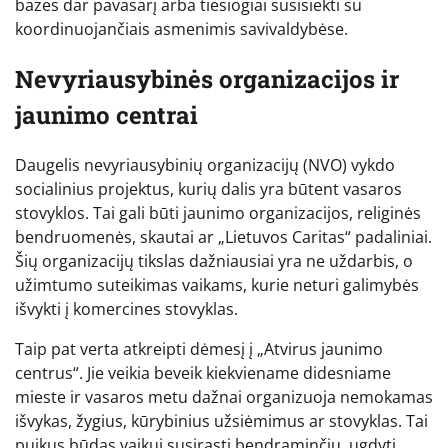
bazes dar pavasarį arba tiesiogiai susisiekti su
koordinuojančiais asmenimis savivaldybėse.
Nevyriausybinės organizacijos ir
jaunimo centrai
Daugelis nevyriausybinių organizacijų (NVO) vykdo
socialinius projektus, kurių dalis yra būtent vasaros
stovyklos. Tai gali būti jaunimo organizacijos, religinės
bendruomenės, skautai ar „Lietuvos Caritas“ padaliniai.
Šių organizacijų tikslas dažniausiai yra ne uždarbis, o
užimtumo suteikimas vaikams, kurie neturi galimybės
išvykti į komercines stovyklas.
Taip pat verta atkreipti dėmesį į „Atvirus jaunimo
centrus“. Jie veikia beveik kiekviename didesniame
mieste ir vasaros metu dažnai organizuoja nemokamas
išvykas, žygius, kūrybinius užsiėmimus ar stovyklas. Tai
puikus būdas vaikui susirasti bendraminčių, ugdyti