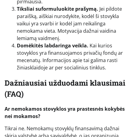
pirmiausia.
Tiksliai suformuluokite prašymą.
Jei pildote
paraišką, aiškiai nurodykite, kodėl ši stovykla
vaikui yra svarbi ir kodėl jam reikalinga
nemokama vieta. Motyvacija dažnai vaidina
lemiamą vaidmenį.
Domėkitės labdaringa veikla.
Kai kurios
stovyklos yra finansuojamos privačių fondų ar
mecenatų. Informacijos apie tai galima rasti
žiniasklaidoje ar per socialinius tinklus.
Dažniausiai užduodami klausimai
(FAQ)
Ar nemokamos stovyklos yra prastesnės kokybės
nei mokamos?
Tikrai ne. Nemokamų stovyklų finansavimą dažnai
skiria valstybė arba savivaldybė, o jas organizuoja