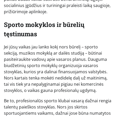
socialinius įgūdžius ir turiningai praleisti laiką saugioje,
prižiūrimoje aplinkoje.
Sporto mokyklos ir būrelių
tęstinumas
Jei jūsų vaikas jau lanko kokį nors būrelį – sporto
sekciją, muzikos mokyklą ar dailės studiją – būtinai
pasiteiraukite vadovų apie vasaros planus. Dauguma
biudžetinių sporto mokyklų organizuoja vasaros
stovyklas, kurios yra dalinai finansuojamos valstybės.
Nors kartais tenka mokėti nedidelę dalį už maitinimą,
tai vis tiek yra nepalyginamai pigiau nei komercinės
stovyklos, o vaikas gauna profesionalų ugdymą.
Be to, profesionalūs sporto klubai vasarą dažnai rengia
talentų paieškos stovyklas. Nors jos skirtos
sportuojantiems vaikams, dažnai jose būna numatytos