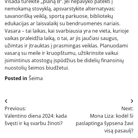
Visada turėkite „planą B“. Jei nepavyko patekti į
nemokamą stovyklą, apsvarstykite alternatyvas:
savanorišką veiklą, sportą parkuose, bibliotekų
edukacijas ar laisvalaikį su bendruomenės nariais.
Vasara – tai laikas, kai svarbiausia yra ne vieta, kurioje
vaikas praleidžia laiką, o tai, ar jis jaučiasi saugus,
užimtas ir įtrauktas į prasmingas veiklas. Planuodami
vasarą su meile ir kruopštumu, užtikrinsite vaikui
įsimintinus atostogų įspūdžius be didelių finansinių
nuostolių šeimos biudžetui.
Posted in
Šeima
Navigacija
Previous:
Next:
tarp
Valentino diena 2024: kada
Mona Liza: kodėl ši
įrašų
švęsti ir ką svarbu žinoti?
paslaptinga šypsena žavi
visą pasaulį?