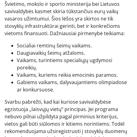
Švietimo, mokslo ir sporto ministerija bei Lietuvos
savivaldybės kasmet skiria tūkstančius eurų vaikų
vasaros užimtumui. Šios lėšos yra skirtos ne tik
stovyklų infrastruktūrai gerinti, bet ir konkrečioms
vietoms finansuoti. Dažniausiai pirmenybė teikiama:
Socialiai remtinų šeimų vaikams.
Daugiavaikių šeimų atžaloms.
Vaikams, turintiems specialiųjų ugdymosi
poreikių.
Vaikams, kuriems reikia emocinės paramos.
Gabiems vaikams, dalyvaujantiems olimpiadose
ar konkursuose.
Svarbu pabrėžti, kad kai kuriose savivaldybėse
egzistuoja „laisvųjų vietų“ principas. Jei programa
nebuvo pilnai užpildyta pagal pirminius kriterijus,
vietos gali būti siūlomos ir kitiems norintiems. Todėl
rekomenduojama užsiregistruoti į stovyklų duomenų