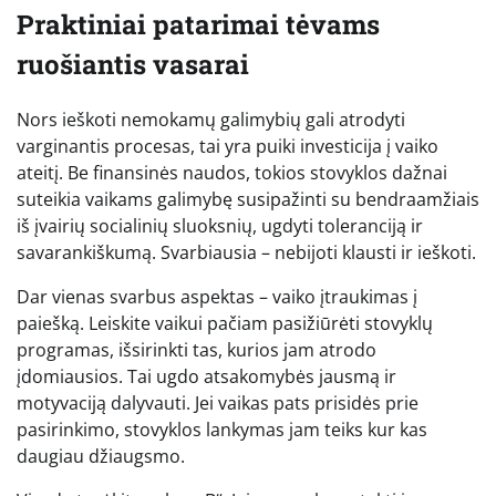
Praktiniai patarimai tėvams
ruošiantis vasarai
Nors ieškoti nemokamų galimybių gali atrodyti
varginantis procesas, tai yra puiki investicija į vaiko
ateitį. Be finansinės naudos, tokios stovyklos dažnai
suteikia vaikams galimybę susipažinti su bendraamžiais
iš įvairių socialinių sluoksnių, ugdyti toleranciją ir
savarankiškumą. Svarbiausia – nebijoti klausti ir ieškoti.
Dar vienas svarbus aspektas – vaiko įtraukimas į
paiešką. Leiskite vaikui pačiam pasižiūrėti stovyklų
programas, išsirinkti tas, kurios jam atrodo
įdomiausios. Tai ugdo atsakomybės jausmą ir
motyvaciją dalyvauti. Jei vaikas pats prisidės prie
pasirinkimo, stovyklos lankymas jam teiks kur kas
daugiau džiaugsmo.