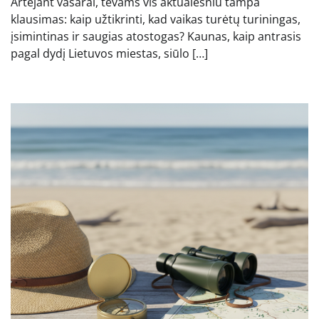
Artėjant vasarai, tėvams vis aktualesniu tampa
klausimas: kaip užtikrinti, kad vaikas turėtų turiningas,
įsimintinas ir saugias atostogas? Kaunas, kaip antrasis
pagal dydį Lietuvos miestas, siūlo […]