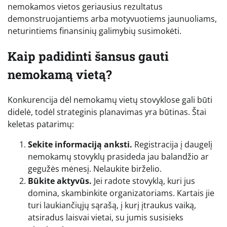
nemokamos vietos geriausius rezultatus
demonstruojantiems arba motyvuotiems jaunuoliams,
neturintiems finansinių galimybių susimokėti.
Kaip padidinti šansus gauti
nemokamą vietą?
Konkurencija dėl nemokamų vietų stovyklose gali būti
didelė, todėl strateginis planavimas yra būtinas. Štai
keletas patarimų:
Sekite informaciją anksti.
Registracija į daugelį
nemokamų stovyklų prasideda jau balandžio ar
gegužės mėnesį. Nelaukite birželio.
Būkite aktyvūs.
Jei radote stovyklą, kuri jus
domina, skambinkite organizatoriams. Kartais jie
turi laukiančiųjų sąrašą, į kurį įtraukus vaiką,
atsiradus laisvai vietai, su jumis susisieks