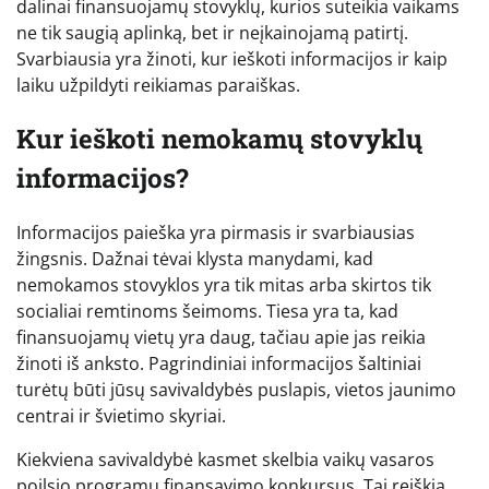
dalinai finansuojamų stovyklų, kurios suteikia vaikams
ne tik saugią aplinką, bet ir neįkainojamą patirtį.
Svarbiausia yra žinoti, kur ieškoti informacijos ir kaip
laiku užpildyti reikiamas paraiškas.
Kur ieškoti nemokamų stovyklų
informacijos?
Informacijos paieška yra pirmasis ir svarbiausias
žingsnis. Dažnai tėvai klysta manydami, kad
nemokamos stovyklos yra tik mitas arba skirtos tik
socialiai remtinoms šeimoms. Tiesa yra ta, kad
finansuojamų vietų yra daug, tačiau apie jas reikia
žinoti iš anksto. Pagrindiniai informacijos šaltiniai
turėtų būti jūsų savivaldybės puslapis, vietos jaunimo
centrai ir švietimo skyriai.
Kiekviena savivaldybė kasmet skelbia vaikų vasaros
poilsio programų finansavimo konkursus. Tai reiškia,