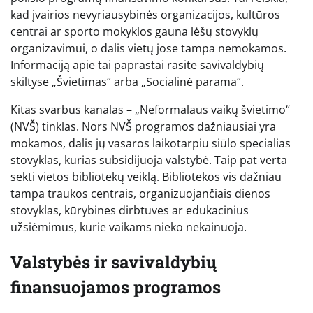
kad įvairios nevyriausybinės organizacijos, kultūros
centrai ar sporto mokyklos gauna lėšų stovyklų
organizavimui, o dalis vietų jose tampa nemokamos.
Informaciją apie tai paprastai rasite savivaldybių
skiltyse „Švietimas“ arba „Socialinė parama“.
Kitas svarbus kanalas – „Neformalaus vaikų švietimo“
(NVŠ) tinklas. Nors NVŠ programos dažniausiai yra
mokamos, dalis jų vasaros laikotarpiu siūlo specialias
stovyklas, kurias subsidijuoja valstybė. Taip pat verta
sekti vietos bibliotekų veiklą. Bibliotekos vis dažniau
tampa traukos centrais, organizuojančiais dienos
stovyklas, kūrybines dirbtuves ar edukacinius
užsiėmimus, kurie vaikams nieko nekainuoja.
Valstybės ir savivaldybių
finansuojamos programos