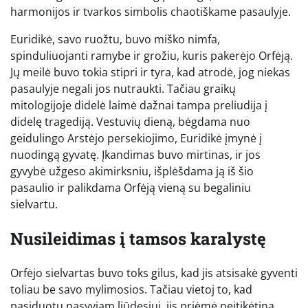
harmonijos ir tvarkos simbolis chaotiškame pasaulyje.
Euridikė, savo ruožtu, buvo miško nimfa,
spinduliuojanti ramybe ir grožiu, kuris pakerėjo Orfėją.
Jų meilė buvo tokia stipri ir tyra, kad atrodė, jog niekas
pasaulyje negali jos nutraukti. Tačiau graikų
mitologijoje didelė laimė dažnai tampa preliudija į
didelę tragediją. Vestuvių dieną, bėgdama nuo
geidulingo Arstėjo persekiojimo, Euridikė įmynė į
nuodingą gyvatę. Įkandimas buvo mirtinas, ir jos
gyvybė užgeso akimirksniu, išplėšdama ją iš šio
pasaulio ir palikdama Orfėją vieną su begaliniu
sielvartu.
Nusileidimas į tamsos karalystę
Orfėjo sielvartas buvo toks gilus, kad jis atsisakė gyventi
toliau be savo mylimosios. Tačiau vietoj to, kad
pasiduotų pasyviam liūdesiui, jis priėmė neįtikėtiną