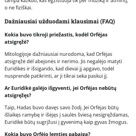
tampa kažkuo, kas egzistuoja tik per muziką ir atmintį,
o ne fiziškai.
Dažniausiai užduodami klausimai (FAQ)
Kokia buvo tikroji priežastis, kodėl Orfėjas
atsigręžė?
Mitologijoje dažniausiai nurodoma, kad Orfėjas
atsigręžė dėl abejonės ir nerimo. Jis negalėjo matyti
Euridikės ir išsigando, kad dievai jį apgavo, todėl
nusprendė patikrinti, ar ji tikrai seka paskui jį.
Ar Euridikė galėjo išgyventi, jei Orfėjas nebūtų
atsigręžęs?
Taip, Hadas buvo davęs savo žodį. Jei Orfėjas būtų
išlaikęs ramybę ir išėjęs į saulės šviesą nesigręždamas,
Euridikė būtų sugrįžusi į gyvenimą kaip gyvas žmogus.
Kokia buvo Orfėjo lemties pabaiga?