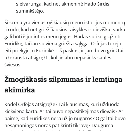
sielvartinga, kad net akmeninė Hado širdis
suminkštėjo.
Ši scena yra vienas ryškiausių meno istorijos momentų.
Ji rodo, kad net griežčiausios taisyklės ir dieviška tvarka
gali būti išjudintos meno jėgos. Hadas sutiko grąžinti
Euridikę, tačiau su viena griežta sąlyga: Orfėjas turėjo
eiti priekyje, o Euridikė – iš paskos, ir jam buvo griežtai
uždrausta atsigręžti, kol jie abu nepasieks saulės
šviesos.
Žmogiškasis silpnumas ir lemtinga
akimirka
Kodėl Orfėjas atsigręžė? Tai klausimas, kurį užduoda
kiekviena karta. Ar tai buvo nepasitikėjimas dievais? Ar
baimė, kad Euridikės nėra už jo nugaros? O gal tai buvo
nesąmoningas noras patikrinti tikrovę? Dauguma