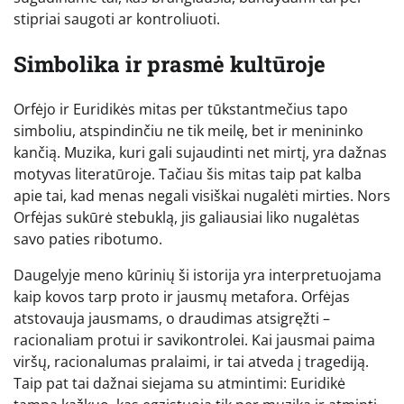
stipriai saugoti ar kontroliuoti.
Simbolika ir prasmė kultūroje
Orfėjo ir Euridikės mitas per tūkstantmečius tapo
simboliu, atspindinčiu ne tik meilę, bet ir menininko
kančią. Muzika, kuri gali sujaudinti net mirtį, yra dažnas
motyvas literatūroje. Tačiau šis mitas taip pat kalba
apie tai, kad menas negali visiškai nugalėti mirties. Nors
Orfėjas sukūrė stebuklą, jis galiausiai liko nugalėtas
savo paties ribotumo.
Daugelyje meno kūrinių ši istorija yra interpretuojama
kaip kovos tarp proto ir jausmų metafora. Orfėjas
atstovauja jausmams, o draudimas atsigręžti –
racionaliam protui ir savikontrolei. Kai jausmai paima
viršų, racionalumas pralaimi, ir tai atveda į tragediją.
Taip pat tai dažnai siejama su atmintimi: Euridikė