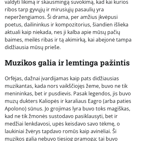
valdyti likimą ir skausmingą suvokimą, kad kai kurios
ribos tarp gyvųjų ir mirusiųjų pasaulių yra
neperžengiamos. Ši drama, per amžius įkvėpusi
poetus, dailininkus ir kompozitorius, šiandien išlieka
aktuali kaip niekada, nes ji kalba apie mūsų pačių
baimes, meilės ribas ir tą akimirką, kai abejonė tampa
didžiausia mūsų prieše.
Muzikos galia ir lemtinga pažintis
Orfėjas, dažnai įvardijamas kaip pats didžiausias
muzikantas, kada nors vaikščiojęs žeme, buvo ne tik
menininkas, bet ir pusdievis. Pasak legendos, jis buvo
muzų dukters Kaliopės ir karaliaus Eagro (arba paties
Apolono) sūnus. Jo grojimas lyra buvo toks magiškas,
kad ne tik žmonės sustodavo pasiklausyti, bet ir
medžiai lenkdavosi, upės keisdavo savo tėkmę, o
laukiniai žvėrys tapdavo romūs kaip avinėliai. Ši
muzikos galia nebuvo tiesiog pramoga; tai buvo