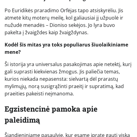
Po Euridikės praradimo Orfėjas tapo atsiskyrėliu. Jis
atmetė kitų moterų meilę, kol galiausiai jį užpuolė ir
nužudė menadės – Dioniso sekėjos. Jo lyra buvo
pakelta į žvaigždes kaip žvaigždynas.
Kodėl šis mitas yra toks populiarus šiuolaikiniame
mene?
Ši istorija yra universalus pasakojimas apie netektį, kurį
gali suprasti kiekvienas žmogus. Jis paliečia temas,
kurios niekada nepasensta: sielvartą dėl prarastų
mylimųjų, norą susigrąžinti praeitį ir supratimą, kad
praeities pakeisti neįmanoma.
Egzistencinė pamoka apie
paleidimą
Šiandieniniame pasaulyje, kur esame įpratę gauti viską