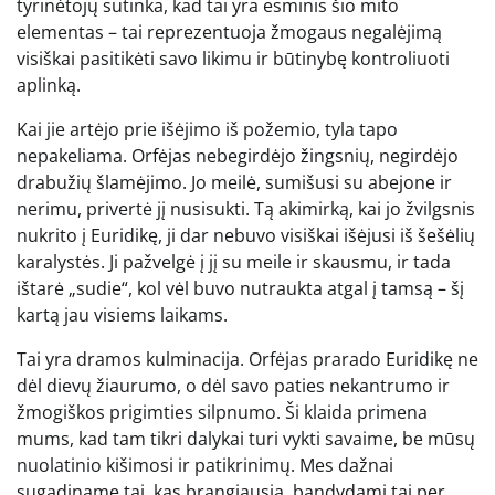
tyrinėtojų sutinka, kad tai yra esminis šio mito
elementas – tai reprezentuoja žmogaus negalėjimą
visiškai pasitikėti savo likimu ir būtinybę kontroliuoti
aplinką.
Kai jie artėjo prie išėjimo iš požemio, tyla tapo
nepakeliama. Orfėjas nebegirdėjo žingsnių, negirdėjo
drabužių šlamėjimo. Jo meilė, sumišusi su abejone ir
nerimu, privertė jį nusisukti. Tą akimirką, kai jo žvilgsnis
nukrito į Euridikę, ji dar nebuvo visiškai išėjusi iš šešėlių
karalystės. Ji pažvelgė į jį su meile ir skausmu, ir tada
ištarė „sudie“, kol vėl buvo nutraukta atgal į tamsą – šį
kartą jau visiems laikams.
Tai yra dramos kulminacija. Orfėjas prarado Euridikę ne
dėl dievų žiaurumo, o dėl savo paties nekantrumo ir
žmogiškos prigimties silpnumo. Ši klaida primena
mums, kad tam tikri dalykai turi vykti savaime, be mūsų
nuolatinio kišimosi ir patikrinimų. Mes dažnai
sugadiname tai, kas brangiausia, bandydami tai per