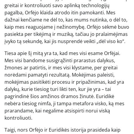
greitai ir kontroliuoti savo aplinką technologijų
pagalba, Orfėjo klaida atrodo itin pamokanti. Mes
dažnai kenčiame ne dėl to, kas mums nutinka, o dėl to,
kaip mes reaguojame į nežinomybę. Orfėjo sėkmė buvo
pasiekta per tikėjimą ir muziką, tačiau jo pralaimėjimas
įvyko tą sekundę, kai jis nusprendė veikti „dėl viso ko“.
Tiesa apie šį mitą yra ta, kad mes visi esame Orfėjai.
Mes visi bandome susigrąžinti prarastus dalykus,
žmones ar patirtis, ir mes visi klystame, per greitai
norėdami pamatyti rezultatą. Mokėjimas paleisti,
mokėjimas pasitikėti procesu ir pripažinimas, kad yra
dalykų, kurie tiesiog turi likti ten, kur jie yra – tai
pagrindinė šios amžinos dramos žinutė. Euridikė
nebėra tiesiog nimfa, ji tampa metafora visko, ką mes
prarandame, kai negalime atsispirti norui viską
kontroliuoti.
Taigi, nors Orfėjo ir Euridikės istorija prasideda kaip