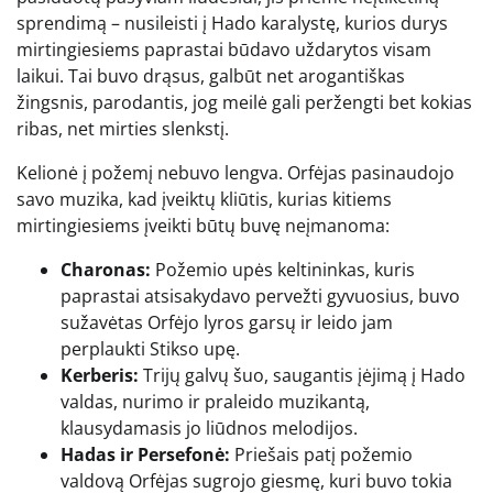
sprendimą – nusileisti į Hado karalystę, kurios durys
mirtingiesiems paprastai būdavo uždarytos visam
laikui. Tai buvo drąsus, galbūt net arogantiškas
žingsnis, parodantis, jog meilė gali peržengti bet kokias
ribas, net mirties slenkstį.
Kelionė į požemį nebuvo lengva. Orfėjas pasinaudojo
savo muzika, kad įveiktų kliūtis, kurias kitiems
mirtingiesiems įveikti būtų buvę neįmanoma:
Charonas:
Požemio upės keltininkas, kuris
paprastai atsisakydavo pervežti gyvuosius, buvo
sužavėtas Orfėjo lyros garsų ir leido jam
perplaukti Stikso upę.
Kerberis:
Trijų galvų šuo, saugantis įėjimą į Hado
valdas, nurimo ir praleido muzikantą,
klausydamasis jo liūdnos melodijos.
Hadas ir Persefonė:
Priešais patį požemio
valdovą Orfėjas sugrojo giesmę, kuri buvo tokia