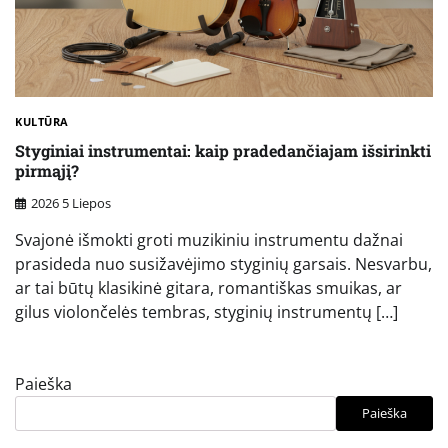
KULTŪRA
Styginiai instrumentai: kaip pradedančiajam išsirinkti
pirmąjį?
2026 5 Liepos
Svajonė išmokti groti muzikiniu instrumentu dažnai
prasideda nuo susižavėjimo styginių garsais. Nesvarbu,
ar tai būtų klasikinė gitara, romantiškas smuikas, ar
gilus violončelės tembras, styginių instrumentų […]
Paieška
Paieška