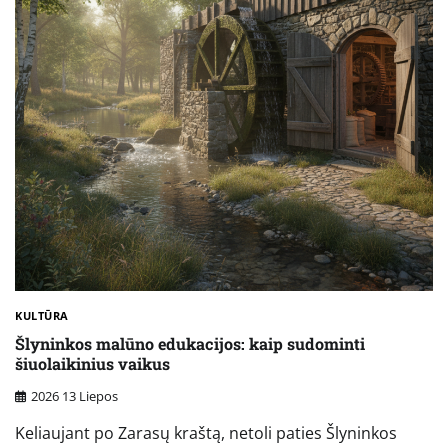
KULTŪRA
Šlyninkos malūno edukacijos: kaip sudominti
šiuolaikinius vaikus
2026 13 Liepos
Keliaujant po Zarasų kraštą, netoli paties Šlyninkos