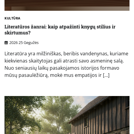
KULTŪRA
Literatūros žanrai: kaip atpažinti knygų stilius ir
skirtumus?
2026 25 Gegužės
Literatūra yra milžiniškas, beribis vandenynas, kuriame
kiekvienas skaitytojas gali atrasti savo asmeninę salą.
Nuo seniausių laikų pasakojamos istorijos formavo
mūsų pasaulėžiūrą, mokė mus empatijos ir […]