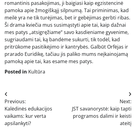
romantinis pasakojimas, ji baigiasi kaip egzistencinė
pamoka apie žmogiškąjį silpnumą. Tai priminimas, kad
meilė yra ne tik turėjimas, bet ir gebėjimas gerbti ribas.
Ši drama kviečia mus susimąstyti apie tai, kaip dažnai
mes patys „atsigręžiame“ savo kasdieniame gyvenime,
sugriaudami tai, ką bandėme sukurti, tik todėl, kad
pritrūkome pasitikėjimo ir kantrybės. Galbūt Orfėjas ir
prarado Euridikę, tačiau jis paliko mums neįkainojamą
pamoką apie tai, kas esame mes patys.
Posted in
Kultūra
Navigacija
Previous:
Next:
tarp
Kalėdinės edukacijos
JST savanorystė: kaip tapti
įrašų
vaikams: kur verta
programos dalimi ir keisti
apsilankyti?
ateitį