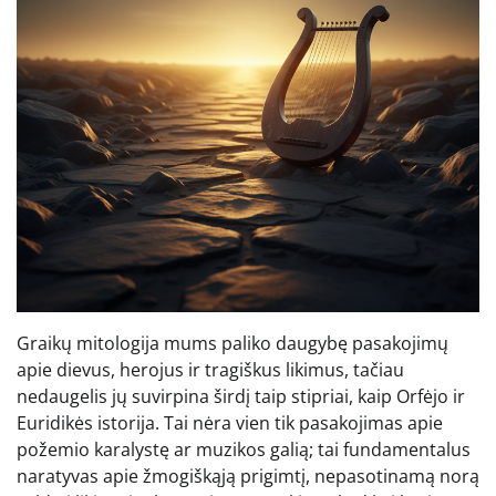
Graikų mitologija mums paliko daugybę pasakojimų
apie dievus, herojus ir tragiškus likimus, tačiau
nedaugelis jų suvirpina širdį taip stipriai, kaip Orfėjo ir
Euridikės istorija. Tai nėra vien tik pasakojimas apie
požemio karalystę ar muzikos galią; tai fundamentalus
naratyvas apie žmogiškąją prigimtį, nepasotinamą norą