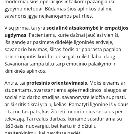
moderniausios operacijos ir taikomi pažangiausi
gydymo metodai. Būdamas šios aplinkos dalimi,
savanoris įgyja neįkainojamos patirties.
Visų pirma, tai yra
socialinė atsakomybė ir empatijos
ugdymas
. Pacientams, kurie dažnai jaučiasi vieniši,
išsigandę ar pasimetę didelėje ligoninės erdvėje,
savanorio buvimas, šiltas žodis ar paprasta pagalba
orientuojantis koridoriuose gali reikšti labai daug.
Savanoriai tampa tiltu tarp emocinio palaikymo ir
klinikinės aplinkos.
Antra, tai
profesinis orientavimasis
. Moksleiviams ar
studentams, svarstantiems apie medicinos, slaugos ar
socialinio darbo studijas, savanorystė leidžia suprasti,
ar ši sritis tikrai yra jų kelias. Pamatyti ligoninę iš vidaus
– tai ne tas pats, kas žiūrėti medicininius serialus per
televiziją. Tai realus darbas, kuriame susiduriama su
iššūkiais, nuovargiu, bet kartu ir didžiuliu
pasitenkinimu, kai pavyksta padėti.