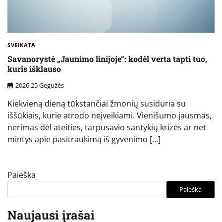
SVEIKATA
Savanorystė „Jaunimo linijoje“: kodėl verta tapti tuo,
kuris išklauso
2026 25 Gegužės
Kiekvieną dieną tūkstančiai žmonių susiduria su
iššūkiais, kurie atrodo neįveikiami. Vienišumo jausmas,
nerimas dėl ateities, tarpusavio santykių krizės ar net
mintys apie pasitraukimą iš gyvenimo […]
Paieška
Paieška
Naujausi įrašai