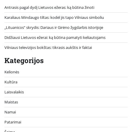
Antrasis pagal dydį Lietuvos ežeras: ką būtina žinoti
Karaliaus Mindaugo tiltas: kodėl jis tapo Vilniaus simboliu
„Lituanicos“ skrydis: Dariaus ir Girėno žygdarbis istorijoje
Didžiausi Lietuvos ežerai: ką būtina pamatyti keliautojams
Vilniaus televizijos bokštas: tikrasis aukštis ir faktai
Kategorijos
Kelionės
Kultūra
Laisvalaikis
Maistas
Namai
Patarimai
Šeima