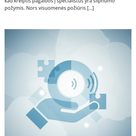
kad kreiptis pagalbos į specialistus yra silpnumo
požymis. Nors visuomenės požiūris […]