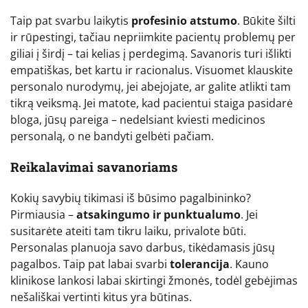
Taip pat svarbu laikytis
profesinio atstumo
. Būkite šilti
ir rūpestingi, tačiau nepriimkite pacientų problemų per
giliai į širdį – tai kelias į perdegimą. Savanoris turi išlikti
empatiškas, bet kartu ir racionalus. Visuomet klauskite
personalo nurodymų, jei abejojate, ar galite atlikti tam
tikrą veiksmą. Jei matote, kad pacientui staiga pasidarė
bloga, jūsų pareiga – nedelsiant kviesti medicinos
personalą, o ne bandyti gelbėti pačiam.
Reikalavimai savanoriams
Kokių savybių tikimasi iš būsimo pagalbininko?
Pirmiausia –
atsakingumo ir punktualumo
. Jei
susitarėte ateiti tam tikru laiku, privalote būti.
Personalas planuoja savo darbus, tikėdamasis jūsų
pagalbos. Taip pat labai svarbi
tolerancija
. Kauno
klinikose lankosi labai skirtingi žmonės, todėl gebėjimas
nešališkai vertinti kitus yra būtinas.