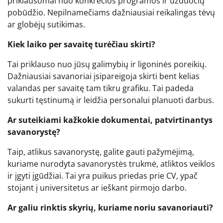
priklausomai nuo konkrečios programos ir užduočių
pobūdžio. Nepilnamečiams dažniausiai reikalingas tėvų
ar globėjų sutikimas.
Kiek laiko per savaitę turėčiau skirti?
Tai priklauso nuo jūsų galimybių ir ligoninės poreikių.
Dažniausiai savanoriai įsipareigoja skirti bent kelias
valandas per savaitę tam tikru grafiku. Tai padeda
sukurti tęstinumą ir leidžia personalui planuoti darbus.
Ar suteikiami kažkokie dokumentai, patvirtinantys
savanorystę?
Taip, atlikus savanorystę, galite gauti pažymėjimą,
kuriame nurodyta savanorystės trukmė, atliktos veiklos
ir įgyti įgūdžiai. Tai yra puikus priedas prie CV, ypač
stojant į universitetus ar ieškant pirmojo darbo.
Ar galiu rinktis skyrių, kuriame noriu savanoriauti?