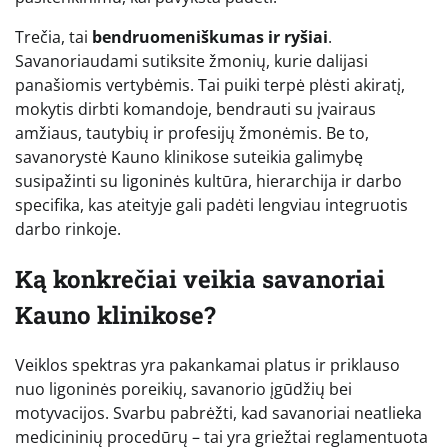
Trečia, tai
bendruomeniškumas ir ryšiai
.
Savanoriaudami sutiksite žmonių, kurie dalijasi
panašiomis vertybėmis. Tai puiki terpė plėsti akiratį,
mokytis dirbti komandoje, bendrauti su įvairaus
amžiaus, tautybių ir profesijų žmonėmis. Be to,
savanorystė Kauno klinikose suteikia galimybę
susipažinti su ligoninės kultūra, hierarchija ir darbo
specifika, kas ateityje gali padėti lengviau integruotis
darbo rinkoje.
Ką konkrečiai veikia savanoriai
Kauno klinikose?
Veiklos spektras yra pakankamai platus ir priklauso
nuo ligoninės poreikių, savanorio įgūdžių bei
motyvacijos. Svarbu pabrėžti, kad savanoriai neatlieka
medicininių procedūrų – tai yra griežtai reglamentuota