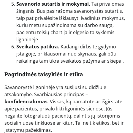
Savanorio sutartis ir mokymai.
Tai privalomas
žingsnis. Bus pasirašoma savanorystės sutartis,
taip pat privalėsite išklausyti įvadinius mokymus,
kurių metu supažindinama su darbo sauga,
pacientų teisių chartija ir elgesio taisyklėmis
ligoninėje.
Sveikatos patikra.
Kadangi dirbsite gydymo
įstaigoje, priklausomai nuo skyriaus, gali būti
reikalinga tam tikra sveikatos pažyma ar skiepai.
Pagrindinės taisyklės ir etika
Savanorystė ligoninėje yra susijusi su didžiule
atsakomybe. Svarbiausias principas –
konfidencialumas
. Viskas, ką pamatote ar išgirstate
apie pacientus, privalo likti ligoninės sienose. Jūs
negalite fotografuoti pacientų, dalintis jų istorijomis
socialiniuose tinkluose ar kitur. Tai ne tik etikos, bet ir
įstatymų pažeidimas.