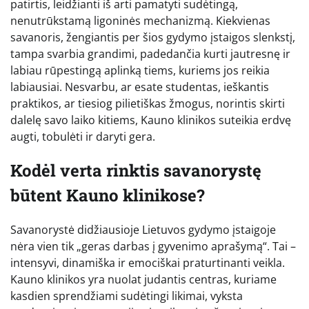
patirtis, leidžianti iš arti pamatyti sudėtingą,
nenutrūkstamą ligoninės mechanizmą. Kiekvienas
savanoris, žengiantis per šios gydymo įstaigos slenkstį,
tampa svarbia grandimi, padedančia kurti jautresnę ir
labiau rūpestingą aplinką tiems, kuriems jos reikia
labiausiai. Nesvarbu, ar esate studentas, ieškantis
praktikos, ar tiesiog pilietiškas žmogus, norintis skirti
dalelę savo laiko kitiems, Kauno klinikos suteikia erdvę
augti, tobulėti ir daryti gera.
Kodėl verta rinktis savanorystę
būtent Kauno klinikose?
Savanorystė didžiausioje Lietuvos gydymo įstaigoje
nėra vien tik „geras darbas į gyvenimo aprašymą“. Tai –
intensyvi, dinamiška ir emociškai praturtinanti veikla.
Kauno klinikos yra nuolat judantis centras, kuriame
kasdien sprendžiami sudėtingi likimai, vyksta