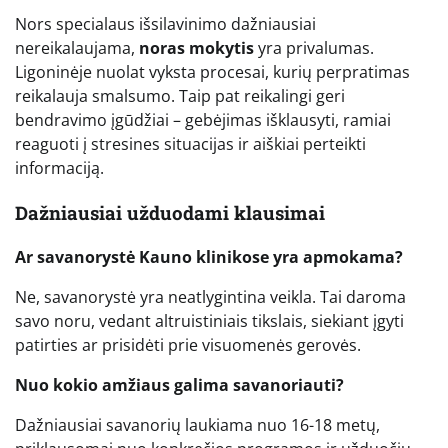
Nors specialaus išsilavinimo dažniausiai
nereikalaujama,
noras mokytis
yra privalumas.
Ligoninėje nuolat vyksta procesai, kurių perpratimas
reikalauja smalsumo. Taip pat reikalingi geri
bendravimo įgūdžiai – gebėjimas išklausyti, ramiai
reaguoti į stresines situacijas ir aiškiai perteikti
informaciją.
Dažniausiai užduodami klausimai
Ar savanorystė Kauno klinikose yra apmokama?
Ne, savanorystė yra neatlygintina veikla. Tai daroma
savo noru, vedant altruistiniais tikslais, siekiant įgyti
patirties ar prisidėti prie visuomenės gerovės.
Nuo kokio amžiaus galima savanoriauti?
Dažniausiai savanorių laukiama nuo 16-18 metų,