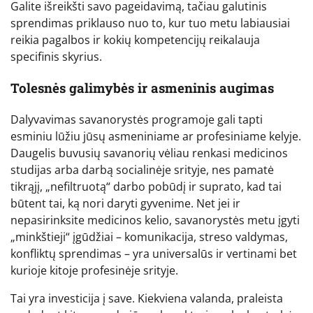
Galite išreikšti savo pageidavimą, tačiau galutinis
sprendimas priklauso nuo to, kur tuo metu labiausiai
reikia pagalbos ir kokių kompetencijų reikalauja
specifinis skyrius.
Tolesnės galimybės ir asmeninis augimas
Dalyvavimas savanorystės programoje gali tapti
esminiu lūžiu jūsų asmeniniame ar profesiniame kelyje.
Daugelis buvusių savanorių vėliau renkasi medicinos
studijas arba darbą socialinėje srityje, nes pamatė
tikrąjį, „nefiltruotą“ darbo pobūdį ir suprato, kad tai
būtent tai, ką nori daryti gyvenime. Net jei ir
nepasirinksite medicinos kelio, savanorystės metu įgyti
„minkštieji“ įgūdžiai – komunikacija, streso valdymas,
konfliktų sprendimas – yra universalūs ir vertinami bet
kurioje kitoje profesinėje srityje.
Tai yra investicija į save. Kiekviena valanda, praleista