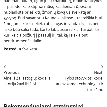
padedant kitam, ugdo jūsų charakterį, moko kantrybės
ir parodo, kaip stipriai mūsų kasdieniai rūpesčiai
nublanksta prieš kitų žmonių kovą už sveikatą ar
gyvybę. Būti savanoriu Kauno klinikose – tai reiškia būti
žmogumi, kuris nelieka abejingas ir randa drąsos bei
laiko būti šalia tada, kai to labiausiai reikia. Tai patirtis,
kuri keičia požiūrį į pasaulį ir į tai, ką reiškia būti
bendruomenės dalimi.
Posted in
Sveikata
Navigacija
Previous:
Next:
tarp
Ainė iš Žaliastogių: kodėl ši
Tylos stovyklos: kodėl
įrašų
istorija žavi iki šiol
atsisakome technologijų ir
triukšmo
Rekomenduojami straipsniai