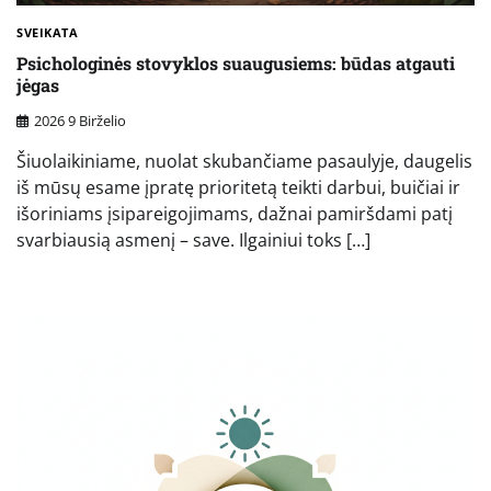
SVEIKATA
Psichologinės stovyklos suaugusiems: būdas atgauti
jėgas
2026 9 Birželio
Šiuolaikiniame, nuolat skubančiame pasaulyje, daugelis
iš mūsų esame įpratę prioritetą teikti darbui, buičiai ir
išoriniams įsipareigojimams, dažnai pamiršdami patį
svarbiausią asmenį – save. Ilgainiui toks […]