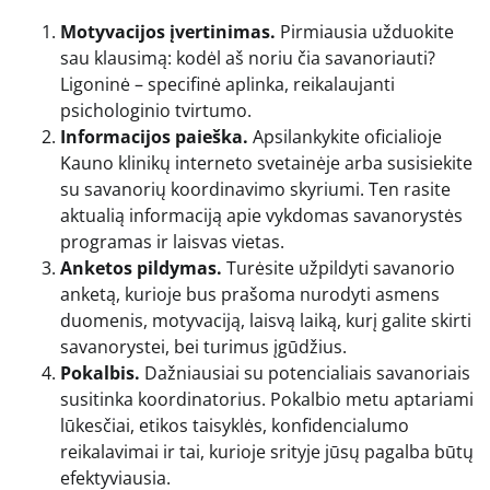
Motyvacijos įvertinimas.
Pirmiausia užduokite
sau klausimą: kodėl aš noriu čia savanoriauti?
Ligoninė – specifinė aplinka, reikalaujanti
psichologinio tvirtumo.
Informacijos paieška.
Apsilankykite oficialioje
Kauno klinikų interneto svetainėje arba susisiekite
su savanorių koordinavimo skyriumi. Ten rasite
aktualią informaciją apie vykdomas savanorystės
programas ir laisvas vietas.
Anketos pildymas.
Turėsite užpildyti savanorio
anketą, kurioje bus prašoma nurodyti asmens
duomenis, motyvaciją, laisvą laiką, kurį galite skirti
savanorystei, bei turimus įgūdžius.
Pokalbis.
Dažniausiai su potencialiais savanoriais
susitinka koordinatorius. Pokalbio metu aptariami
lūkesčiai, etikos taisyklės, konfidencialumo
reikalavimai ir tai, kurioje srityje jūsų pagalba būtų
efektyviausia.