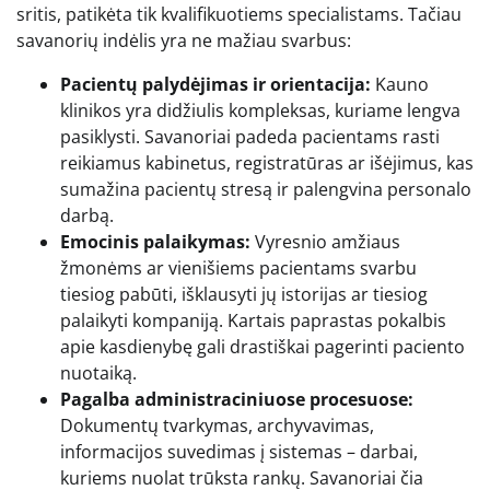
sritis, patikėta tik kvalifikuotiems specialistams. Tačiau
savanorių indėlis yra ne mažiau svarbus:
Pacientų palydėjimas ir orientacija:
Kauno
klinikos yra didžiulis kompleksas, kuriame lengva
pasiklysti. Savanoriai padeda pacientams rasti
reikiamus kabinetus, registratūras ar išėjimus, kas
sumažina pacientų stresą ir palengvina personalo
darbą.
Emocinis palaikymas:
Vyresnio amžiaus
žmonėms ar vienišiems pacientams svarbu
tiesiog pabūti, išklausyti jų istorijas ar tiesiog
palaikyti kompaniją. Kartais paprastas pokalbis
apie kasdienybę gali drastiškai pagerinti paciento
nuotaiką.
Pagalba administraciniuose procesuose:
Dokumentų tvarkymas, archyvavimas,
informacijos suvedimas į sistemas – darbai,
kuriems nuolat trūksta rankų. Savanoriai čia