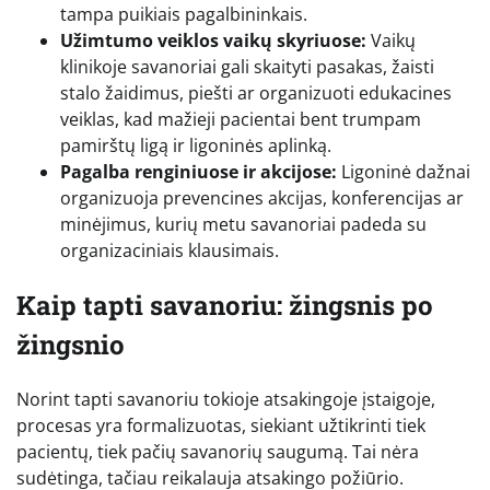
tampa puikiais pagalbininkais.
Užimtumo veiklos vaikų skyriuose:
Vaikų
klinikoje savanoriai gali skaityti pasakas, žaisti
stalo žaidimus, piešti ar organizuoti edukacines
veiklas, kad mažieji pacientai bent trumpam
pamirštų ligą ir ligoninės aplinką.
Pagalba renginiuose ir akcijose:
Ligoninė dažnai
organizuoja prevencines akcijas, konferencijas ar
minėjimus, kurių metu savanoriai padeda su
organizaciniais klausimais.
Kaip tapti savanoriu: žingsnis po
žingsnio
Norint tapti savanoriu tokioje atsakingoje įstaigoje,
procesas yra formalizuotas, siekiant užtikrinti tiek
pacientų, tiek pačių savanorių saugumą. Tai nėra
sudėtinga, tačiau reikalauja atsakingo požiūrio.