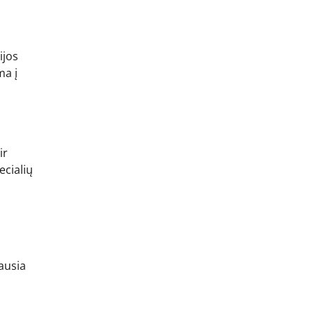
ijos
ma į
ir
ecialių
iausia