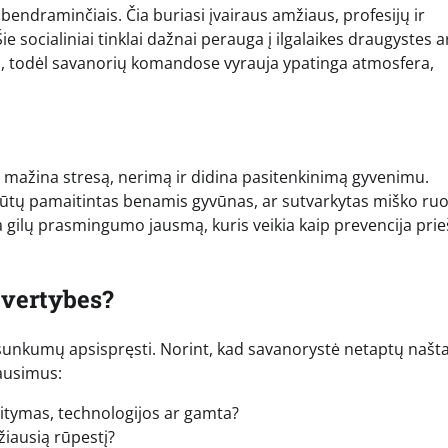
endraminčiais. Čia buriasi įvairaus amžiaus, profesijų ir
e socialiniai tinklai dažnai perauga į ilgalaikes draugystes a
s, todėl savanorių komandose vyrauja ypatinga atmosfera,
ms mažina stresą, nerimą ir didina pasitenkinimą gyvenimu.
i būtų pamaitintas benamis gyvūnas, ar sutvarkytas miško ruo
 gilų prasmingumo jausmą, kuris veikia kaip prevencija prie
ų vertybes?
a sunkumų apsispręsti. Norint, kad savanorystė netaptų našta
lausimus:
kaitymas, technologijos ar gamta?
žiausią rūpestį?