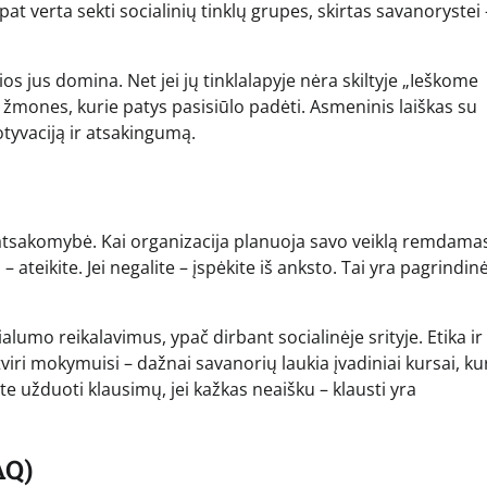
t verta sekti socialinių tinklų grupes, skirtas savanorystei 
ios jus domina. Net jei jų tinklalapyje nėra skiltyje „Ieškome
s žmones, kurie patys pasisiūlo padėti. Asmeninis laiškas su
tyvaciją ir atsakingumą.
a atsakomybė. Kai organizacija planuoja savo veiklą remdamas
– ateikite. Jei negalite – įspėkite iš anksto. Tai yra pagrindin
alumo reikalavimus, ypač dirbant socialinėje srityje. Etika ir
ri mokymuisi – dažnai savanorių laukia įvadiniai kursai, ku
 užduoti klausimų, jei kažkas neaišku – klausti yra
AQ)