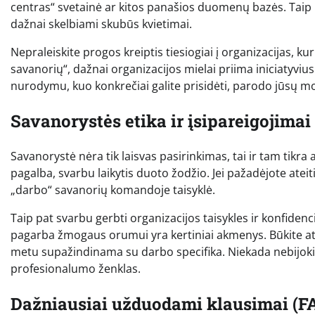
centras“ svetainė ar kitos panašios duomenų bazės. Taip pa
dažnai skelbiami skubūs kvietimai.
Nepraleiskite progos kreiptis tiesiogiai į organizacijas, kur
savanorių“, dažnai organizacijos mielai priima iniciatyviu
nurodymu, kuo konkrečiai galite prisidėti, parodo jūsų mo
Savanorystės etika ir įsipareigojimai
Savanorystė nėra tik laisvas pasirinkimas, tai ir tam tikr
pagalba, svarbu laikytis duoto žodžio. Jei pažadėjote ateiti 
„darbo“ savanorių komandoje taisyklė.
Taip pat svarbu gerbti organizacijos taisykles ir konfidenci
pagarba žmogaus orumui yra kertiniai akmenys. Būkite atvi
metu supažindinama su darbo specifika. Niekada nebijokite
profesionalumo ženklas.
Dažniausiai užduodami klausimai (F