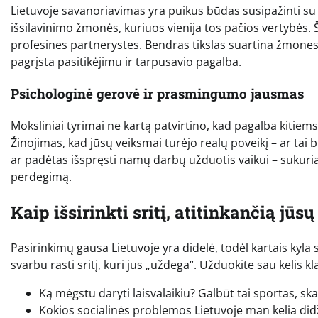
Lietuvoje savanoriavimas yra puikus būdas susipažinti su b
išsilavinimo žmonės, kuriuos vienija tos pačios vertybės. Ši
profesines partnerystes. Bendras tikslas suartina žmone
pagrįsta pasitikėjimu ir tarpusavio pagalba.
Psichologinė gerovė ir prasmingumo jausmas
Moksliniai tyrimai ne kartą patvirtino, kad pagalba kitie
Žinojimas, kad jūsų veiksmai turėjo realų poveikį – ar ta
ar padėtas išspręsti namų darbų užduotis vaikui – sukuria
perdegimą.
Kaip išsirinkti sritį, atitinkančią jūs
Pasirinkimų gausa Lietuvoje yra didelė, todėl kartais kyl
svarbu rasti sritį, kuri jus „uždega“. Užduokite sau kelis k
Ką mėgstu daryti laisvalaikiu? Galbūt tai sportas, s
Kokios socialinės problemos Lietuvoje man kelia did