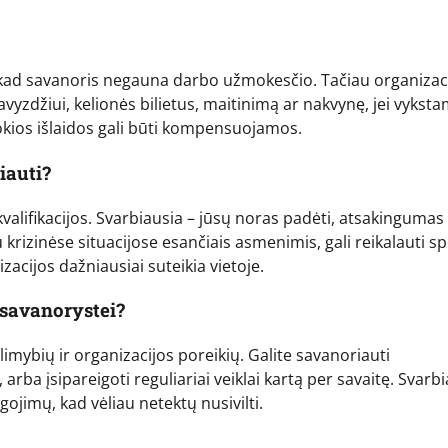
a, kad savanoris negauna darbo užmokesčio. Tačiau organizac
yzdžiui, kelionės bilietus, maitinimą ar nakvynę, jei vyksta
kokios išlaidos gali būti kompensuojamos.
iauti?
alifikacijos. Svarbiausia – jūsų noras padėti, atsakingumas 
 krizinėse situacijose esančiais asmenimis, gali reikalauti sp
cijos dažniausiai suteikia vietoje.
 savanorystei?
limybių ir organizacijos poreikių. Galite savanoriauti
arba įsipareigoti reguliariai veiklai kartą per savaitę. Svarb
igojimų, kad vėliau netektų nusivilti.