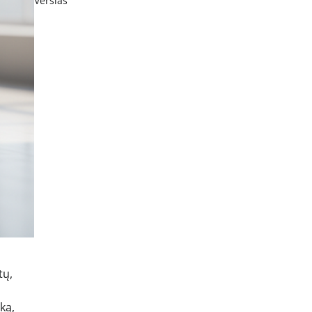
Verslas
tų,
ką,