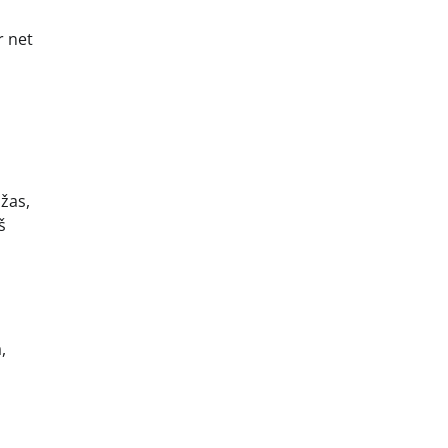
r net
žas,
š
,