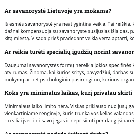
Ar savanorystė Lietuvoje yra mokama?
Iš esmės savanorystė yra neatlygintina veikla. Tai reiški
dažnai kompensuoja su savanoryste susijusias išlaidas, pav
kitą miestą. Visada prieš pradedant veiklą verta aptarti, 
Ar reikia turėti specialių įgūdžių norint savanor
Daugumai savanorystės formų nereikia jokios specifinės kv
atvirumas. Žinoma, kai kurios sritys, pavyzdžiui, darbas su
mokymų ar net psichologinio pasirengimo, kuriuos organiza
Koks yra minimalus laikas, kurį privalau skirti
Minimalaus laiko limito nėra. Viskas priklauso nuo jūsų ga
vienkartiniame renginyje, kuris trunka vos kelias valandas, 
– realiai įvertinti savo jėgas ir neprisiimti per daug įsipare
Ar savanorystė padeda ieškant darbo?