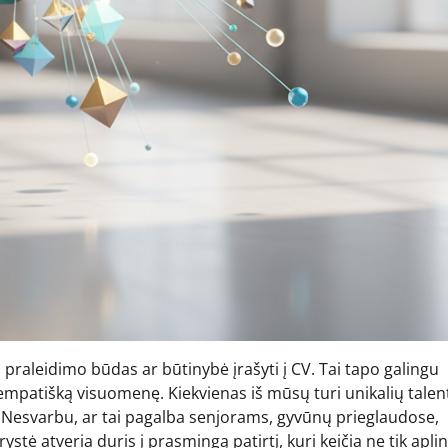
 praleidimo būdas ar būtinybė įrašyti į CV. Tai tapo galingu
r empatišką visuomenę. Kiekvienas iš mūsų turi unikalių talen
ikia. Nesvarbu, ar tai pagalba senjorams, gyvūnų prieglaudose,
ystė atveria duris į prasmingą patirtį, kuri keičia ne tik aplin