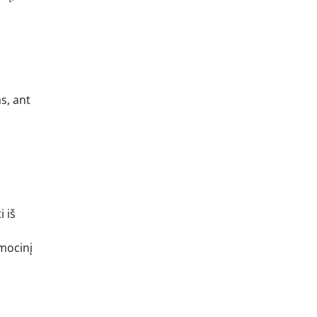
s, ant
i iš
mocinį