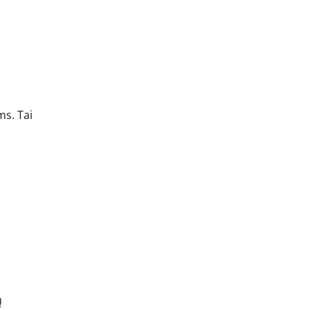
ms. Tai
ų