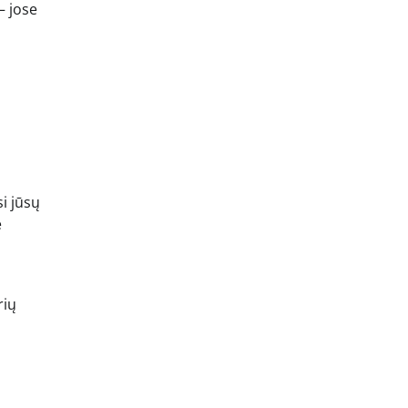
– jose
i jūsų
ė
rių