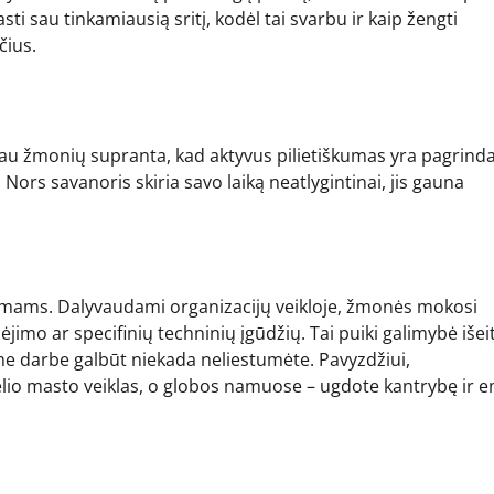
sti sau tinkamiausią sritį, kodėl tai svarbu ir kaip žengti
čius.
iau žmonių supranta, kad aktyvus pilietiškumas yra pagrinda
Nors savanoris skiria savo laiką neatlygintinai, jis gauna
ymams. Dalyvaudami organizacijų veikloje, žmonės mokosi
jimo ar specifinių techninių įgūdžių. Tai puiki galimybė išeit
me darbe galbūt niekada neliestumėte. Pavyzdžiui,
lio masto veiklas, o globos namuose – ugdote kantrybę ir e