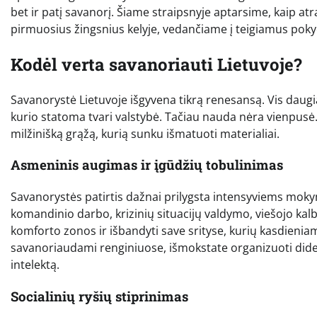
bet ir patį savanorį. Šiame straipsnyje aptarsime, kaip atra
pirmuosius žingsnius kelyje, vedančiame į teigiamus poky
Kodėl verta savanoriauti Lietuvoje?
Savanorystė Lietuvoje išgyvena tikrą renesansą. Vis daug
kurio statoma tvari valstybė. Tačiau nauda nėra vienpusė. 
milžinišką grąžą, kurią sunku išmatuoti materialiai.
Asmeninis augimas ir įgūdžių tobulinimas
Savanorystės patirtis dažnai prilygsta intensyviems mok
komandinio darbo, krizinių situacijų valdymo, viešojo kalbė
komforto zonos ir išbandyti save srityse, kurių kasdienia
savanoriaudami renginiuose, išmokstate organizuoti dide
intelektą.
Socialinių ryšių stiprinimas