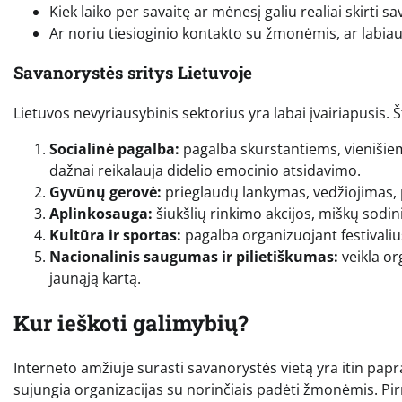
Kiek laiko per savaitę ar mėnesį galiu realiai skirti s
Ar noriu tiesioginio kontakto su žmonėmis, ar labiau
Savanorystės sritys Lietuvoje
Lietuvos nevyriausybinis sektorius yra labai įvairiapusis. Š
Socialinė pagalba:
pagalba skurstantiems, vienišie
dažnai reikalauja didelio emocinio atsidavimo.
Gyvūnų gerovė:
prieglaudų lankymas, vedžiojimas, 
Aplinkosauga:
šiukšlių rinkimo akcijos, miškų sodi
Kultūra ir sportas:
pagalba organizuojant festivaliu
Nacionalinis saugumas ir pilietiškumas:
veikla or
jaunąją kartą.
Kur ieškoti galimybių?
Interneto amžiuje surasti savanorystės vietą yra itin papr
sujungia organizacijas su norinčiais padėti žmonėmis. Pirm