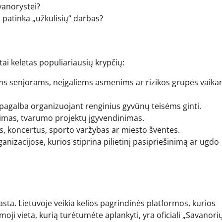
avanorystei?
 patinka „užkulisių“ darbas?
tai keletas populiariausių krypčių:
ms senjorams, neįgaliems asmenims ar rizikos grupės vaika
pagalba organizuojant renginius gyvūnų teisėms ginti.
nimas, tvarumo projektų įgyvendinimas.
s, koncertus, sporto varžybas ar miesto šventes.
ganizacijose, kurios stiprina pilietinį pasipriešinimą ar ugdo
asta. Lietuvoje veikia kelios pagrindinės platformos, kurios
oji vieta, kurią turėtumėte aplankyti, yra oficiali „Savanori