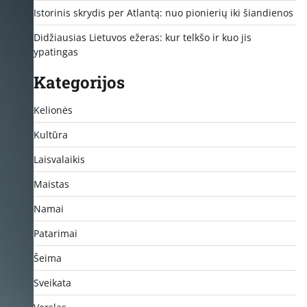
Istorinis skrydis per Atlantą: nuo pionierių iki šiandienos
Didžiausias Lietuvos ežeras: kur telkšo ir kuo jis
ypatingas
Kategorijos
Kelionės
Kultūra
Laisvalaikis
Maistas
Namai
Patarimai
Šeima
Sveikata