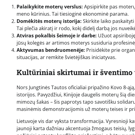
Palaikykite moterų verslus:
Apsipirkite pas moterų
meno kūrinius. Tai tiesioginė ekonominė parama.
Domėkitės moterų istorija:
Skirkite laiko paskaityt
Tai plečia akiratį ir rodo, kokį didelį darbą jos nuveik
Atviras pokalbis šeimoje ir darbe:
Užuot apsiriboję
jūsų kolegės ar artimos moterys susiduria profesinėj
Aktyvumas bendruomenėje:
Prisidėkite prie orga
situacijas, ar remkite švietėjiškas iniciatyvas.
Kultūriniai skirtumai ir šventim
Nors Jungtinės Tautos oficialiai pripažino Kovo 8-ąją,
istorijos. Pavyzdžiui, Kinijoje daugelis moterų šią d
mimozų šakas – šis paprotys tapo savotišku solidarum
masinėmis demonstracijomis už moterų teises ir pr
Lietuvoje vis dar vyksta transformacija. Vyresnioji k
jaunoji karta dažniau akcentuoja žmogaus teisių, lygi