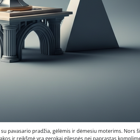
i su pavasario pradžia, gėlėmis ir dėmesiu moterims. Nors š
takos ir reikšmė yra gerokai gilesnės nei paprastas komplim