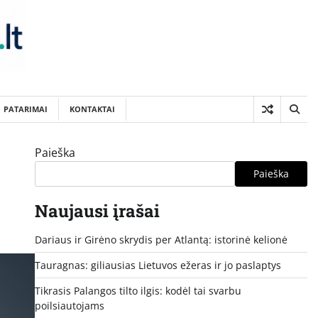
PATARIMAI
KONTAKTAI
Paieška
Paieška
Naujausi įrašai
Dariaus ir Girėno skrydis per Atlantą: istorinė kelionė
Tauragnas: giliausias Lietuvos ežeras ir jo paslaptys
Tikrasis Palangos tilto ilgis: kodėl tai svarbu
poilsiautojams