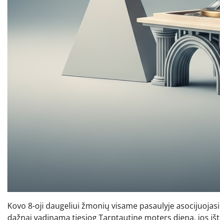
Kovo 8-oji daugeliui žmonių visame pasaulyje asocijuojas
dažnai vadinama tiesiog Tarptautine moters diena, jos iš