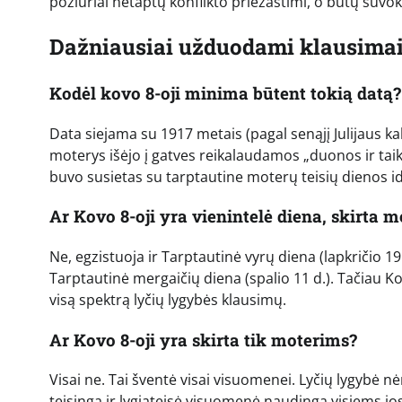
požiūriai netaptų konflikto priežastimi, o būtų suvok
Dažniausiai užduodami klausimai
Kodėl kovo 8-oji minima būtent tokią datą?
Data siejama su 1917 metais (pagal senąjį Julijaus kal
moterys išėjo į gatves reikalaudamos „duonos ir taiko
buvo susietas su tarptautine moterų teisių dienos id
Ar Kovo 8-oji yra vienintelė diena, skirta 
Ne, egzistuoja ir Tarptautinė vyrų diena (lapkričio 19 
Tarptautinė mergaičių diena (spalio 11 d.). Tačiau Kovo
visą spektrą lyčių lygybės klausimų.
Ar Kovo 8-oji yra skirta tik moterims?
Visai ne. Tai šventė visai visuomenei. Lyčių lygybė nė
teisinga ir lygiateisė visuomenė naudinga visiems jo