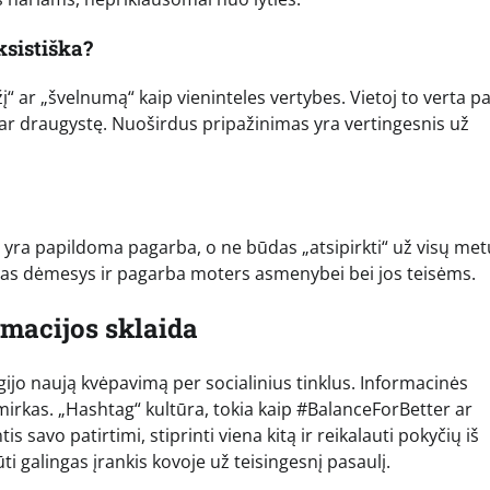
ksistiška?
žį“ ar „švelnumą“ kaip vieninteles vertybes. Vietoj to verta p
ą ar draugystę. Nuoširdus pripažinimas yra vertingesnis už
os yra papildoma pagarba, o ne būdas „atsipirkti“ už visų met
kras dėmesys ir pagarba moters asmenybei bei jos teisėms.
rmacijos sklaida
jo naują kvėpavimą per socialinius tinklus. Informacinės
mirkas. „Hashtag“ kultūra, tokia kaip #BalanceForBetter ar
s savo patirtimi, stiprinti viena kitą ir reikalauti pokyčių iš
ti galingas įrankis kovoje už teisingesnį pasaulį.