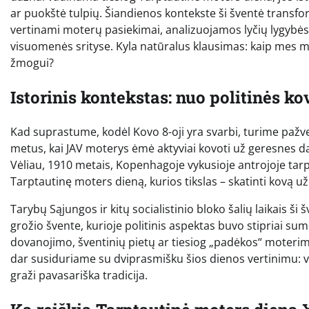
ar puokštė tulpių. Šiandienos kontekste ši šventė transform
vertinami moterų pasiekimai, analizuojamos lyčių lygybės 
visuomenės srityse. Kyla natūralus klausimas: kaip mes mini
žmogui?
Istorinis kontekstas: nuo politinės ko
Kad suprastume, kodėl Kovo 8-oji yra svarbi, turime pažve
metus, kai JAV moterys ėmė aktyviai kovoti už geresnes d
Vėliau, 1910 metais, Kopenhagoje vykusioje antrojoje tarpt
Tarptautinę moters dieną, kurios tikslas – skatinti kovą u
Tarybų Sąjungos ir kitų socialistinio bloko šalių laikais ši 
grožio švente, kurioje politinis aspektas buvo stipriai sume
dovanojimo, šventinių pietų ar tiesiog „padėkos“ moterims
dar susiduriame su dviprasmišku šios dienos vertinimu: vie
graži pavasariška tradicija.