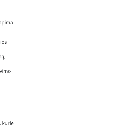
 apima
rios
mą,
avimo
, kurie