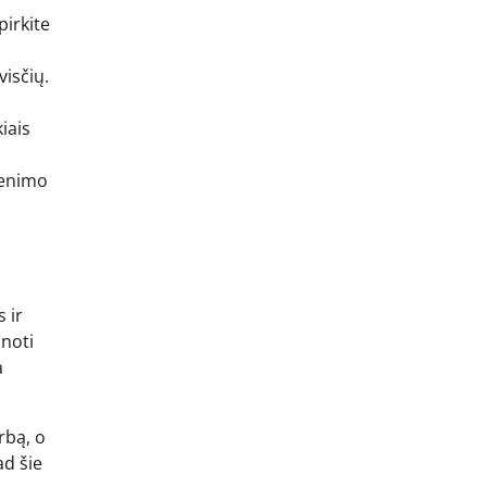
irkite
visčių.
iais
venimo
 ir
anoti
a
rbą, o
ad šie