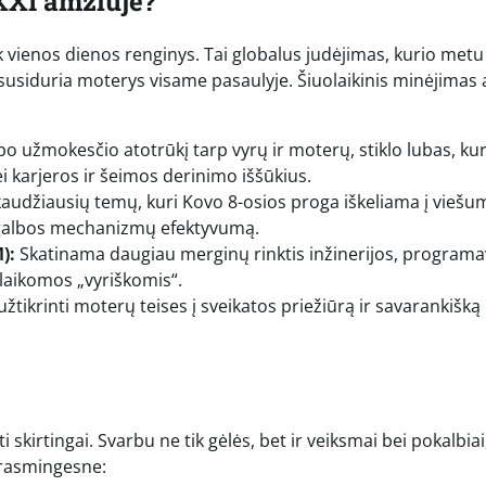
XXI amžiuje?
 vienos dienos renginys. Tai globalus judėjimas, kurio metu
susiduria moterys visame pasaulyje. Šiuolaikinis minėjimas
 užmokesčio atotrūkį tarp vyrų ir moterų, stiklo lubas, ku
 karjeros ir šeimos derinimo iššūkius.
kaudžiausių temų, kuri Kovo 8-osios proga iškeliama į viešu
 pagalbos mechanizmų efektyvumą.
):
Skatinama daugiau merginų rinktis inžinerijos, program
o laikomos „vyriškomis“.
žtikrinti moterų teises į sveikatos priežiūrą ir savarankišką
kirtingai. Svarbu ne tik gėlės, bet ir veiksmai bei pokalbiai
 prasmingesne: