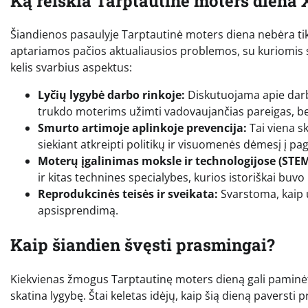
Ką reiškia Tarptautinė moters diena 
Šiandienos pasaulyje Tarptautinė moters diena nebėra tik
aptariamos pačios aktualiausios problemos, su kuriomis 
kelis svarbius aspektus:
Lyčių lygybė darbo rinkoje:
Diskutuojama apie darbo
trukdo moterims užimti vadovaujančias pareigas, bei
Smurto artimoje aplinkoje prevencija:
Tai viena s
siekiant atkreipti politikų ir visuomenės dėmesį į
Moterų įgalinimas moksle ir technologijose (STEM
ir kitas technines specialybes, kurios istoriškai buv
Reprodukcinės teisės ir sveikata:
Svarstoma, kaip u
apsisprendimą.
Kaip šiandien švęsti prasmingai?
Kiekvienas žmogus Tarptautinę moters dieną gali paminėti s
skatina lygybę. Štai keletas idėjų, kaip šią dieną paversti