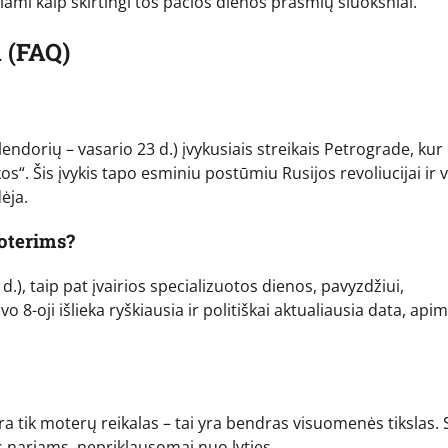
iami kaip skirtingi tos pačios dienos prasmių sluoksniai.
 (FAQ)
endorių – vasario 23 d.) įvykusiais streikais Petrograde, kur
s“. Šis įvykis tapo esminiu postūmiu Rusijos revoliucijai ir v
ėja.
moterims?
d.), taip pat įvairios specializuotos dienos, pavyzdžiui,
 8-oji išlieka ryškiausia ir politiškai aktualiausia data, api
ra tik moterų reikalas – tai yra bendras visuomenės tikslas. 
s nariams, nepriklausomai nuo lyties.