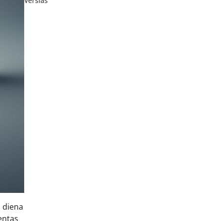
Verslas
i diena
entas