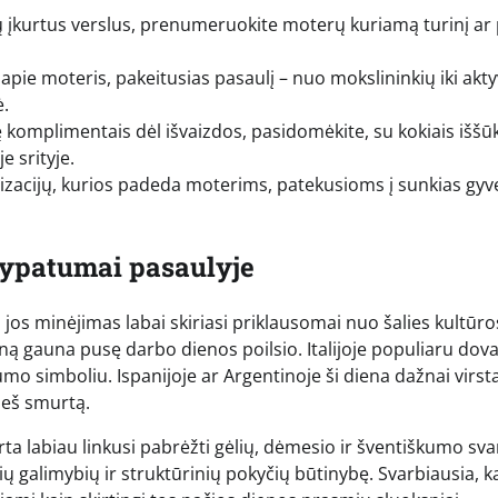
 įkurtus verslus, prenumeruokite moterų kuriamą turinį ar p
i apie moteris, pakeitusias pasaulį – nuo mokslininkių iki akty
ė.
 komplimentais dėl išvaizdos, pasidomėkite, su kokiais iššūk
e srityje.
nizacijų, kurios padeda moterims, patekusioms į sunkias gy
o ypatumai pasaulyje
 jos minėjimas labai skiriasi priklausomai nuo šalies kultūros
ieną gauna pusę darbo dienos poilsio. Italijoje populiaru dov
o simboliu. Ispanijoje ar Argentinoje ši diena dažnai virst
ieš smurtą.
arta labiau linkusi pabrėžti gėlių, dėmesio ir šventiškumo sva
ų galimybių ir struktūrinių pokyčių būtinybę. Svarbiausia, k