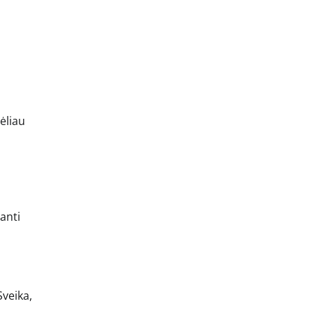
ėliau
manti
Sveika,