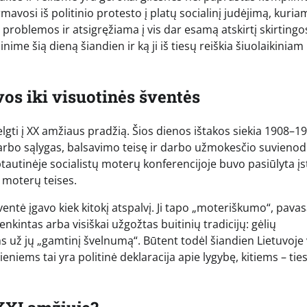
avosi iš politinio protesto į platų socialinį judėjimą, kuria
problemos ir atsigręžiama į vis dar esamą atskirtį skirtingo
me šią dieną šiandien ir ką ji iš tiesų reiškia šiuolaikiniam
vos iki visuotinės šventės
lgti į XX amžiaus pradžią. Šios dienos ištakos siekia 1908–1
arbo sąlygas, balsavimo teisę ir darbo užmokesčio suvienod
autinėje socialistų moterų konferencijoje buvo pasiūlyta įst
ž moterų teises.
šventė įgavo kiek kitokį atspalvį. Ji tapo „moteriškumo“, pavas
nkintas arba visiškai užgožtas buitinių tradicijų: gėlių
 už jų „gamtinį švelnumą“. Būtent todėl šiandien Lietuvoje 
niems tai yra politinė deklaracija apie lygybę, kitiems – tie