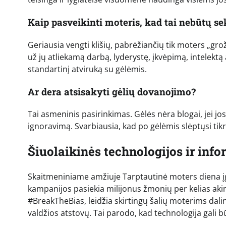
Kaip pasveikinti moteris, kad tai nebūtų se
Geriausia vengti klišių, pabrėžiančių tik moters „gro
už jų atliekamą darbą, lyderystę, įkvėpimą, intelekt
standartinį atviruką su gėlėmis.
Ar dera atsisakyti gėlių dovanojimo?
Tai asmeninis pasirinkimas. Gėlės nėra blogai, jei j
ignoravimą. Svarbiausia, kad po gėlėmis slėptųsi ti
Šiuolaikinės technologijos ir info
Skaitmeniniame amžiuje Tarptautinė moters diena įgi
kampanijos pasiekia milijonus žmonių per kelias aki
#BreakTheBias, leidžia skirtingų šalių moterims dalinti
valdžios atstovų. Tai parodo, kad technologija gali bū