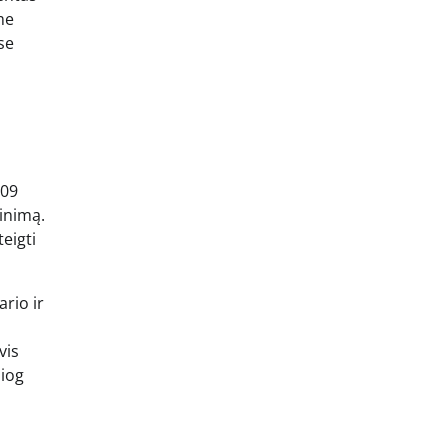
me
se
909
inimą.
eigti
ario ir
vis
siog