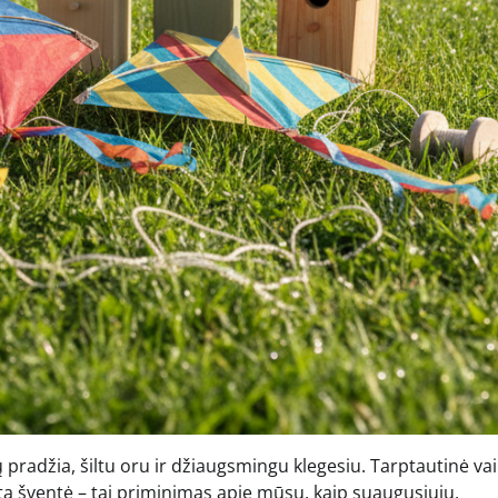
ų pradžia, šiltu oru ir džiaugsmingu klegesiu. Tarptautinė va
a šventė – tai priminimas apie mūsų, kaip suaugusiųjų,