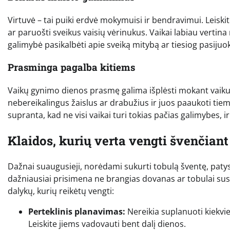
Virtuvė – tai puiki erdvė mokymuisi ir bendravimui. Leiskit
ar paruošti sveikus vaisių vėrinukus. Vaikai labiau vertina 
galimybė pasikalbėti apie sveiką mitybą ar tiesiog pasijuo
Prasminga pagalba kitiems
Vaikų gynimo dienos prasmę galima išplėsti mokant vaikus 
nebereikalingus žaislus ar drabužius ir juos paaukoti tiems
supranta, kad ne visi vaikai turi tokias pačias galimybes, i
Klaidos, kurių verta vengti švenčiant
Dažnai suaugusieji, norėdami sukurti tobulą šventę, patys
dažniausiai prisimena ne brangias dovanas ar tobulai sust
dalykų, kurių reikėtų vengti:
Perteklinis planavimas:
Nereikia suplanuoti kiekvie
Leiskite jiems vadovauti bent dalį dienos.