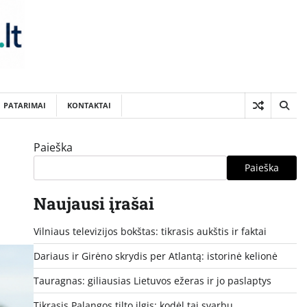
PATARIMAI
KONTAKTAI
Paieška
Paieška
Naujausi įrašai
Vilniaus televizijos bokštas: tikrasis aukštis ir faktai
Dariaus ir Girėno skrydis per Atlantą: istorinė kelionė
Tauragnas: giliausias Lietuvos ežeras ir jo paslaptys
Tikrasis Palangos tilto ilgis: kodėl tai svarbu