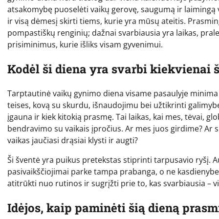
atsakomybę puoselėti vaikų gerovę, saugumą ir laimingą vaik
ir visą dėmesį skirti tiems, kurie yra mūsų ateitis. Prasmi
pompastiškų renginių; dažnai svarbiausia yra laikas, pralei
prisiminimus, kurie išliks visam gyvenimui.
Kodėl ši diena yra svarbi kiekvienai 
Tarptautinė vaikų gynimo diena visame pasaulyje minima nu
teises, kovą su skurdu, išnaudojimu bei užtikrinti galimybę
įgauna ir kiek kitokią prasmę. Tai laikas, kai mes, tėvai, 
bendravimo su vaikais įpročius. Ar mes juos girdime? Ar s
vaikas jaučiasi drąsiai klysti ir augti?
Ši šventė yra puikus pretekstas stiprinti tarpusavio ryšį
pasivaikščiojimai parke tampa prabanga, o ne kasdienybe. B
atitrūkti nuo rutinos ir sugrįžti prie to, kas svarbiausia 
Idėjos, kaip paminėti šią dieną prasmi