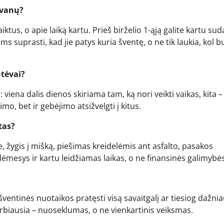
ovanų?
tus, o apie laiką kartu. Prieš birželio 1-ąją galite kartu sud
iems suprasti, kad jie patys kuria šventę, o ne tik laukia, kol b
 tėvai?
ena dalis dienos skiriama tam, ką nori veikti vaikas, kita –
imo, bet ir gebėjimo atsižvelgti į kitus.
tas?
, žygis į mišką, piešimas kreidelėmis ant asfalto, pasakos
mesys ir kartu leidžiamas laikas, o ne finansinės galimybės
ventinės nuotaikos pratęsti visą savaitgalį ar tiesiog dažni
biausia – nuoseklumas, o ne vienkartinis veiksmas.