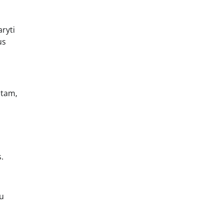
aryti
us
 tam,
.
au