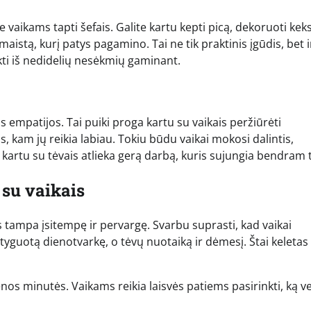
e vaikams tapti šefais. Galite kartu kepti picą, dekoruoti kek
maistą, kurį patys pagamino. Tai ne tik praktinis įgūdis, bet i
kti iš nedidelių nesėkmių gaminant.
empatijos. Tai puiki proga kartu su vaikais peržiūrėti
, kam jų reikia labiau. Tokiu būdu vaikai mokosi dalintis,
r kartu su tėvais atlieka gerą darbą, kuris sujungia bendram t
 su vaikais
 tampa įsitempę ir pervargę. Svarbu suprasti, kad vaikai
yguotą dienotvarkę, o tėvų nuotaiką ir dėmesį. Štai keletas
nos minutės. Vaikams reikia laisvės patiems pasirinkti, ką vei