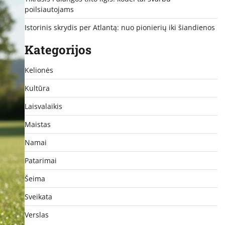
poilsiautojams
Istorinis skrydis per Atlantą: nuo pionierių iki šiandienos
Kategorijos
Kelionės
Kultūra
Laisvalaikis
Maistas
Namai
Patarimai
Šeima
Sveikata
Verslas