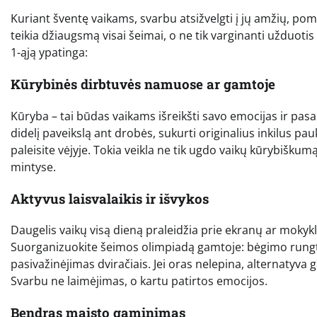
Kuriant šventę vaikams, svarbu atsižvelgti į jų amžių, pomėgi
teikia džiaugsmą visai šeimai, o ne tik varginanti užduotis
1-ąją ypatinga:
Kūrybinės dirbtuvės namuose ar gamtoje
Kūryba – tai būdas vaikams išreikšti savo emocijas ir pa
didelį paveikslą ant drobės, sukurti originalius inkilus pa
paleisite vėjyje. Tokia veikla ne tik ugdo vaikų kūrybiškumą
mintyse.
Aktyvus laisvalaikis ir išvykos
Daugelis vaikų visą dieną praleidžia prie ekranų ar mokyk
Suorganizuokite šeimos olimpiadą gamtoje: bėgimo rungtys, k
pasivažinėjimas dviračiais. Jei oras nelepina, alternatyva 
Svarbu ne laimėjimas, o kartu patirtos emocijos.
Bendras maisto gaminimas