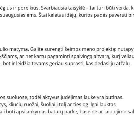
us ir poreikius. Svarbiausia taisyklė – tai turi būti veikla, k
 suaugusiesiems. Štai keletas idėjų, kurios padės paversti bi
saulio matymą. Galite surengti šeimos meno projektą: nutapy
ukščiams, ar net kartu pagaminti spalvingą aitvarą, kurį vėlia
, bet ir leidžia tėvams geriau suprasti, kas dedasi jų atžalų
los suoluose, todėl aktyvus judėjimas lauke yra būtinas.
liūčių ruožai, šuoliai į tolį ar tiesiog ilgai lauktas
gali būti apsilankymas batutų parke, baseine ar laipiojimo sal