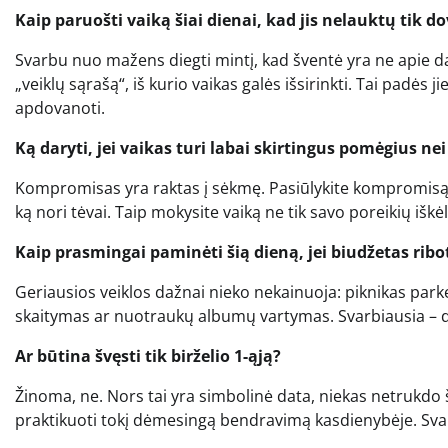
Kaip paruošti vaiką šiai dienai, kad jis nelauktų tik d
Svarbu nuo mažens diegti mintį, kad šventė yra ne apie daik
„veiklų sąrašą“, iš kurio vaikas galės išsirinkti. Tai padės j
apdovanoti.
Ką daryti, jei vaikas turi labai skirtingus pomėgius nei
Kompromisas yra raktas į sėkmę. Pasiūlykite kompromisą: vi
ką nori tėvai. Taip mokysite vaiką ne tik savo poreikių iškėl
Kaip prasmingai paminėti šią dieną, jei biudžetas ribo
Geriausios veiklos dažnai nieko nekainuoja: piknikas parke
skaitymas ar nuotraukų albumų vartymas. Svarbiausia – dė
Ar būtina švęsti tik birželio 1-ąją?
Žinoma, ne. Nors tai yra simbolinė data, niekas netrukdo š
praktikuoti tokį dėmesingą bendravimą kasdienybėje. Svar