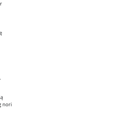
r
ę
.
Ką
g nori