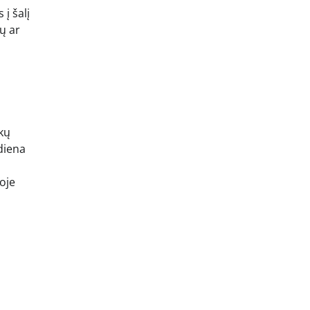
į šalį
ų ar
kų
 diena
oje
i