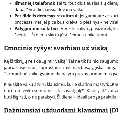
Išmanieji telefonai:
Tai turbūt didžiausias šių dienų 
dabar“ yra didžiausia dovana vaikui.
Per didelis dėmesys rezultatui:
Jei gaminate ar kuri
procesas, net jei pica bus kreiva, o piešinys – ne visai
Palyginimai su kitais:
Venkite sakyti „pasižiūrėk, kai
šventę“. Ši diena skirta jūsų šeimos unikalumui.
Emocinis ryšys: svarbiau už viską
Ką iš tikrųjų reiškia „ginti“ vaiką? Tai ne tik fizinio sau
jaučiasi išgirstas, suprastas ir mylimas besąlygiškai, auga p
Tarptautinė vaikų gynimo diena yra puikus priminimas įvert
Klauskite vaikų atvirų klausimų, kurie skatina mąstyti: „Kas
norėtum veikti su mumis kitą savaitgalį?“. Klausykitės at
būti išgirsti, o ne pataisyti. Ši diena – ideali proga praktik
Dažniausiai užduodami klausimai (D