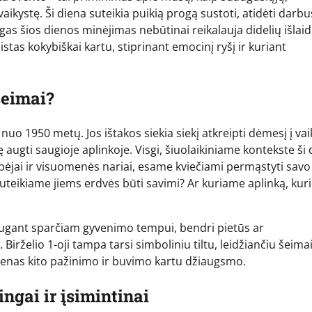
ystę. Ši diena suteikia puikią progą sustoti, atidėti darbus 
ngas šios dienos minėjimas nebūtinai reikalauja didelių išlaid
stas kokybiškai kartu, stiprinant emocinį ryšį ir kuriant
šeimai?
o 1950 metų. Jos ištakos siekia siekį atkreipti dėmesį į vai
 augti saugioje aplinkoje. Visgi, šiuolaikiniame kontekste ši
globėjai ir visuomenės nariai, esame kviečiami permąstyti savo
uteikiame jiems erdvės būti savimi? Ar kuriame aplinką, kuri
. Augant sparčiam gyvenimo tempui, bendri pietūs ar
irželio 1-oji tampa tarsi simboliniu tiltu, leidžiančiu šeima
– vienas kito pažinimo ir buvimo kartu džiaugsmo.
ngai ir įsimintinai