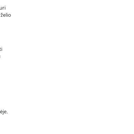
uri
rželio
ti
u
ėje.