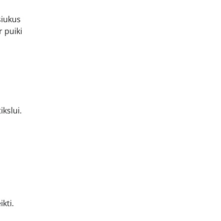
siukus
r puiki
ikslui.
kti.