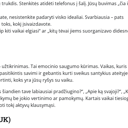
trukdis. Stenkitės atidėti telefonus į šalį. Jūsų buvimas „čia i
ate, nesistenkite padaryti visko idealiai. Svarbiausia – pats
 toks, kokį įsivaizdavote.
p kiti vaikai elgiasi“ ar „kitų tėvai jiems suorganizavo didesn
gumo užtikrinimas. Tai emocinio saugumo kūrimas. Vaikas, kuris
asitikintis savimi ir gebantis kurti sveikus santykius ateityje
inti, koks yra jūsų ryšys su vaiku.
 šiandien tave labiausiai pradžiugino?“, „Apie ką svajoji?“, „
sakymų be jokio vertinimo ar pamokymų. Kartais vaikai tiesio
uoti tokį aktyvų klausymąsi.
UK)