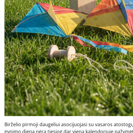
Birželio pirmoji daugeliui asocijuojasi su vasaros atostog
gynimo diena nėra tiesiog dar viena kalendoriuje pažymėt