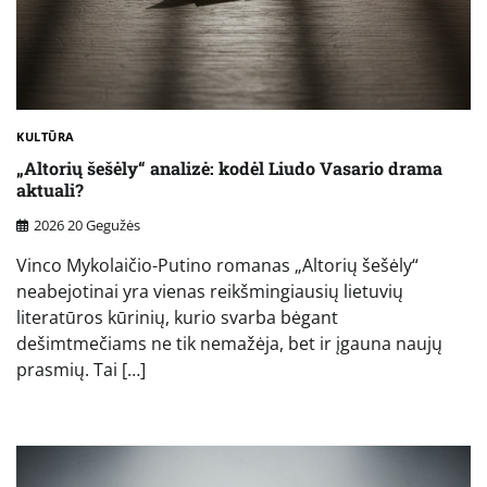
KULTŪRA
„Altorių šešėly“ analizė: kodėl Liudo Vasario drama
aktuali?
2026 20 Gegužės
Vinco Mykolaičio-Putino romanas „Altorių šešėly“
neabejotinai yra vienas reikšmingiausių lietuvių
literatūros kūrinių, kurio svarba bėgant
dešimtmečiams ne tik nemažėja, bet ir įgauna naujų
prasmių. Tai […]