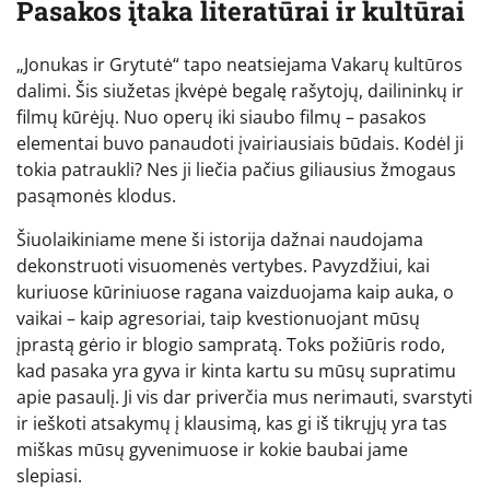
Pasakos įtaka literatūrai ir kultūrai
„Jonukas ir Grytutė“ tapo neatsiejama Vakarų kultūros
dalimi. Šis siužetas įkvėpė begalę rašytojų, dailininkų ir
filmų kūrėjų. Nuo operų iki siaubo filmų – pasakos
elementai buvo panaudoti įvairiausiais būdais. Kodėl ji
tokia patraukli? Nes ji liečia pačius giliausius žmogaus
pasąmonės klodus.
Šiuolaikiniame mene ši istorija dažnai naudojama
dekonstruoti visuomenės vertybes. Pavyzdžiui, kai
kuriuose kūriniuose ragana vaizduojama kaip auka, o
vaikai – kaip agresoriai, taip kvestionuojant mūsų
įprastą gėrio ir blogio sampratą. Toks požiūris rodo,
kad pasaka yra gyva ir kinta kartu su mūsų supratimu
apie pasaulį. Ji vis dar priverčia mus nerimauti, svarstyti
ir ieškoti atsakymų į klausimą, kas gi iš tikrųjų yra tas
miškas mūsų gyvenimuose ir kokie baubai jame
slepiasi.