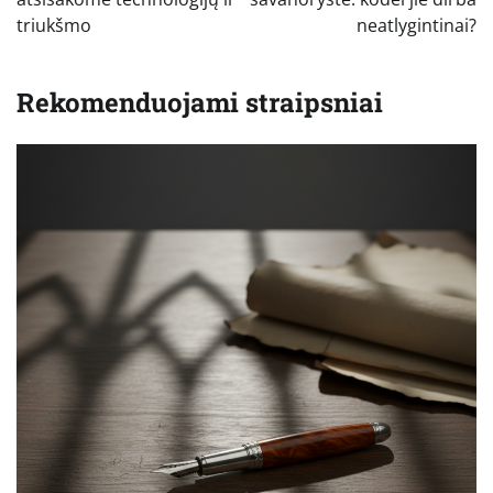
įrašų
triukšmo
neatlygintinai?
Rekomenduojami straipsniai