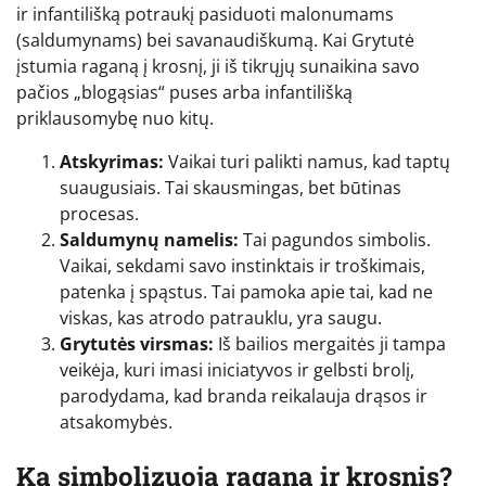
ir infantilišką potraukį pasiduoti malonumams
(saldumynams) bei savanaudiškumą. Kai Grytutė
įstumia raganą į krosnį, ji iš tikrųjų sunaikina savo
pačios „blogąsias“ puses arba infantilišką
priklausomybę nuo kitų.
Atskyrimas:
Vaikai turi palikti namus, kad taptų
suaugusiais. Tai skausmingas, bet būtinas
procesas.
Saldumynų namelis:
Tai pagundos simbolis.
Vaikai, sekdami savo instinktais ir troškimais,
patenka į spąstus. Tai pamoka apie tai, kad ne
viskas, kas atrodo patrauklu, yra saugu.
Grytutės virsmas:
Iš bailios mergaitės ji tampa
veikėja, kuri imasi iniciatyvos ir gelbsti brolį,
parodydama, kad branda reikalauja drąsos ir
atsakomybės.
Ką simbolizuoja ragana ir krosnis?