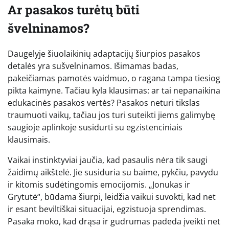
Ar pasakos turėtų būti
švelninamos?
Daugelyje šiuolaikinių adaptacijų šiurpios pasakos
detalės yra sušvelninamos. Išimamas badas,
pakeičiamas pamotės vaidmuo, o ragana tampa tiesiog
pikta kaimyne. Tačiau kyla klausimas: ar tai nepanaikina
edukacinės pasakos vertės? Pasakos neturi tikslas
traumuoti vaikų, tačiau jos turi suteikti jiems galimybę
saugioje aplinkoje susidurti su egzistenciniais
klausimais.
Vaikai instinktyviai jaučia, kad pasaulis nėra tik saugi
žaidimų aikštelė. Jie susiduria su baime, pykčiu, pavydu
ir kitomis sudėtingomis emocijomis. „Jonukas ir
Grytutė“, būdama šiurpi, leidžia vaikui suvokti, kad net
ir esant beviltiškai situacijai, egzistuoja sprendimas.
Pasaka moko, kad drąsa ir gudrumas padeda įveikti net