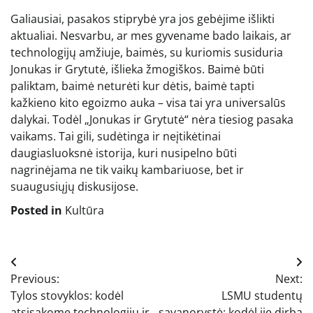
Galiausiai, pasakos stiprybė yra jos gebėjime išlikti
aktualiai. Nesvarbu, ar mes gyvename bado laikais, ar
technologijų amžiuje, baimės, su kuriomis susiduria
Jonukas ir Grytutė, išlieka žmogiškos. Baimė būti
paliktam, baimė neturėti kur dėtis, baimė tapti
kažkieno kito egoizmo auka – visa tai yra universalūs
dalykai. Todėl „Jonukas ir Grytutė“ nėra tiesiog pasaka
vaikams. Tai gili, sudėtinga ir neįtikėtinai
daugiasluoksnė istorija, kuri nusipelno būti
nagrinėjama ne tik vaikų kambariuose, bet ir
suaugusiųjų diskusijose.
Posted in
Kultūra
Navigacija
Previous:
Next:
tarp
Tylos stovyklos: kodėl
LSMU studentų
atsisakome technologijų ir
savanorystė: kodėl jie dirba