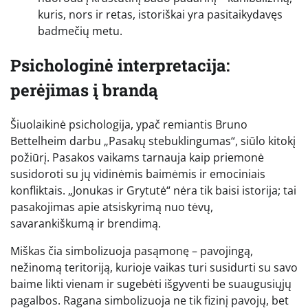
kuris, nors ir retas, istoriškai yra pasitaikydavęs
badmečių metu.
Psichologinė interpretacija:
perėjimas į brandą
Šiuolaikinė psichologija, ypač remiantis Bruno
Bettelheim darbu „Pasakų stebuklingumas“, siūlo kitokį
požiūrį. Pasakos vaikams tarnauja kaip priemonė
susidoroti su jų vidinėmis baimėmis ir emociniais
konfliktais. „Jonukas ir Grytutė“ nėra tik baisi istorija; tai
pasakojimas apie atsiskyrimą nuo tėvų,
savarankiškumą ir brendimą.
Miškas čia simbolizuoja pasąmonę – pavojingą,
nežinomą teritoriją, kurioje vaikas turi susidurti su savo
baime likti vienam ir sugebėti išgyventi be suaugusiųjų
pagalbos. Ragana simbolizuoja ne tik fizinį pavojų, bet