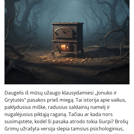
Daugelis iš mūsų užaugo klausydamiesi „Jonuko ir
Grytutės“ pasakos prieš miegą. Tai istorija apie vaikus,
paklydusius miške, radusius saldainių namelį ir
nugalėjusius piktąją raganą. Tačiau ar kada nors
susimąstėte, kodėl ši pasaka atrodo tokia šiurpi? Brolių
Grimų užrašyta versija slepia tamsius psichologinius,