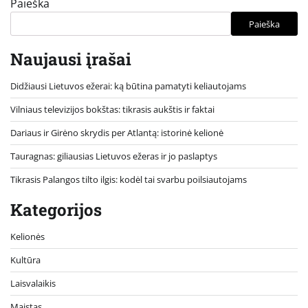
Paieška
Paieška
Naujausi įrašai
Didžiausi Lietuvos ežerai: ką būtina pamatyti keliautojams
Vilniaus televizijos bokštas: tikrasis aukštis ir faktai
Dariaus ir Girėno skrydis per Atlantą: istorinė kelionė
Tauragnas: giliausias Lietuvos ežeras ir jo paslaptys
Tikrasis Palangos tilto ilgis: kodėl tai svarbu poilsiautojams
Kategorijos
Kelionės
Kultūra
Laisvalaikis
Maistas