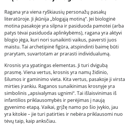
Ragana yra viena ryškiausių personažų pasakų
literatūroje. Ji įkūnija „blogąją motiną“. Jei biologinė
motina pasakoje yra silpna ir pasiduoda pamotei (arba
patys tėvai pasiduoda aplinkybėms), ragana yra aktyvi
blogio jėga, kuri nori sunaikinti vaikus, paversti juos
maistu. Tai archetipinė figūra, atspindinti baimę būti
prarytam, suvartotam ar prarasti individualumą.
Krosnis yra ypatingas elementas. Ji turi dvigubą
prasmę. Viena vertus, krosnis yra namų židinio,
šilumos ir gaminimo vieta. Kita vertus, pasakoje ji virsta
mirties įrankiu. Raganos sunaikinimas krosnyje yra
simbolinis „apsivalymas ugnimi“. Tai išlaisvinimas iš
infantilios priklausomybės ir perėjimas į naują
gyvenimo etapą. Vaikai, grįžę namo po šio įvykio, jau
yra kitokie – jie turi patirties ir nebėra priklausomi nuo
tėvų taip, kaip anksčiau.