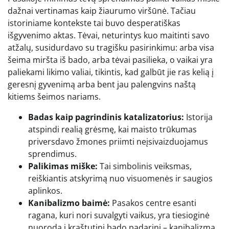
dažnai vertinamas kaip žiaurumo viršūnė. Tačiau
istoriniame kontekste tai buvo desperatiškas
išgyvenimo aktas. Tėvai, neturintys kuo maitinti savo
atžalų, susidurdavo su tragišku pasirinkimu: arba visa
šeima miršta iš bado, arba tėvai pasilieka, o vaikai yra
paliekami likimo valiai, tikintis, kad galbūt jie ras kelią į
geresnį gyvenimą arba bent jau palengvins naštą
kitiems šeimos nariams.
Badas kaip pagrindinis katalizatorius:
Istorija
atspindi realią grėsmę, kai maisto trūkumas
priversdavo žmones priimti neįsivaizduojamus
sprendimus.
Palikimas miške:
Tai simbolinis veiksmas,
reiškiantis atskyrimą nuo visuomenės ir saugios
aplinkos.
Kanibalizmo baimė:
Pasakos centre esanti
ragana, kuri nori suvalgyti vaikus, yra tiesioginė
nuoroda į kraštutinį bado padarinį – kanibalizmą,