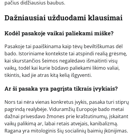
pačius didžiausius baubus.
Dažniausiai užduodami klausimai
Kodėl pasakoje vaikai paliekami miške?
Pasakoje tai paaiškinama kaip tėvų beviltiškumas dėl
bado. Istoriniame kontekste tai atspindi realią grėsmę,
kai skurstančios šeimos negalėdavo išmaitinti visų
vaikų, todėl kai kurie būdavo paliekami likimo valiai,
tikintis, kad jie atras kitą kelią išgyventi.
Ar ši pasaka yra pagrįsta tikrais įvykiais?
Nors tai nėra vienas konkretus įvykis, pasaka turi stiprų
pagrindą realybėje. Viduramžių Europoje bado metai
dažnai privesdavo žmones prie kraštutinumų, įskaitant
vaikų palikimą ar, labai retais atvejais, kanibalizmą.
Ragana yra mitologinis šių socialinių baimių įkūnijimas.