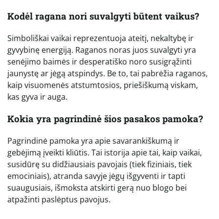
Kodėl ragana nori suvalgyti būtent vaikus?
Simboliškai vaikai reprezentuoja ateitį, nekaltybę ir
gyvybinę energiją. Raganos noras juos suvalgyti yra
senėjimo baimės ir desperatiško noro susigrąžinti
jaunystę ar jėgą atspindys. Be to, tai pabrėžia raganos,
kaip visuomenės atstumtosios, priešiškumą viskam,
kas gyva ir auga.
Kokia yra pagrindinė šios pasakos pamoka?
Pagrindinė pamoka yra apie savarankiškumą ir
gebėjimą įveikti kliūtis. Tai istorija apie tai, kaip vaikai,
susidūrę su didžiausiais pavojais (tiek fiziniais, tiek
emociniais), atranda savyje jėgų išgyventi ir tapti
suaugusiais, išmoksta atskirti gerą nuo blogo bei
atpažinti paslėptus pavojus.