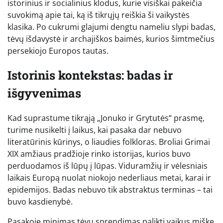
istorinius ir socialinius klodus, kurie visiškai pakeičia
suvokimą apie tai, ką iš tikrųjų reiškia ši vaikystės
klasika. Po cukrumi glajumi dengtu nameliu slypi badas,
tėvų išdavystė ir archajiškos baimės, kurios šimtmečius
persekiojo Europos tautas.
Istorinis kontekstas: badas ir
išgyvenimas
Kad suprastume tikrąją „Jonuko ir Grytutės“ prasmę,
turime nusikelti į laikus, kai pasaka dar nebuvo
literatūrinis kūrinys, o liaudies folkloras. Broliai Grimai
XIX amžiaus pradžioje rinko istorijas, kurios buvo
perduodamos iš lūpų į lūpas. Viduramžių ir vėlesniais
laikais Europą nuolat niokojo nederliaus metai, karai ir
epidemijos. Badas nebuvo tik abstraktus terminas – tai
buvo kasdienybė.
Pasakoje minimas tėvų sprendimas palikti vaikus miške