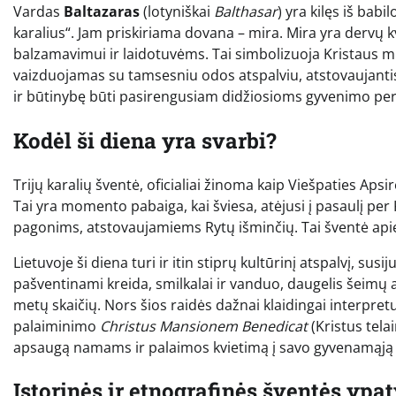
Vardas
Baltazaras
(lotyniškai
Balthasar
) yra kilęs iš bab
karalius“. Jam priskiriama dovana – mira. Mira yra derv
balzamavimui ir laidotuvėms. Tai simbolizuoja Kristaus mi
vaizduojamas su tamsesniu odos atspalviu, atstovaujanti
ir būtinybę būti pasirengusiam didžiosioms gyvenimo p
Kodėl ši diena yra svarbi?
Trijų karalių šventė, oficialiai žinoma kaip Viešpaties Aps
Tai yra momento pabaiga, kai šviesa, atėjusi į pasaulį per
pagonims, atstovaujamiems Rytų išminčių. Tai šventė apie
Lietuvoje ši diena turi ir itin stiprų kultūrinį atspalvį, su
pašventinami kreida, smilkalai ir vanduo, daugelis šeimų
metų skaičių. Nors šios raidės dažnai klaidingai interpretuo
palaiminimo
Christus Mansionem Benedicat
(Kristus tel
apsaugą namams ir palaimos kvietimą į savo gyvenamąją 
Istorinės ir etnografinės šventės ypa