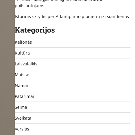
poilsiautojams
Istorinis skrydis per Atlantą: nuo pionierių iki šiandienos
Kategorijos
Kelionės
Kultūra
Laisvalaikis
Maistas
Namai
Patarimai
Šeima
Sveikata
Verslas