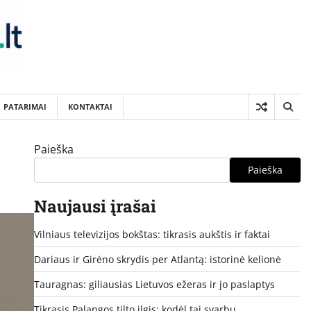
PATARIMAI
KONTAKTAI
Paieška
Paieška
Naujausi įrašai
Vilniaus televizijos bokštas: tikrasis aukštis ir faktai
Dariaus ir Girėno skrydis per Atlantą: istorinė kelionė
Tauragnas: giliausias Lietuvos ežeras ir jo paslaptys
Tikrasis Palangos tilto ilgis: kodėl tai svarbu