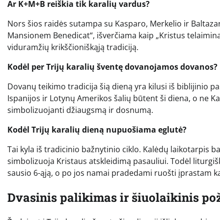
Ar K+M+B reiškia tik karalių vardus?
Nors šios raidės sutampa su Kasparo, Merkelio ir Baltazaro
Mansionem Benedicat“, išverčiama kaip „Kristus telaimina
viduramžių krikščioniškąją tradiciją.
Kodėl per Trijų karalių šventę dovanojamos dovanos?
Dovanų teikimo tradicija šią dieną yra kilusi iš biblijinio
Ispanijos ir Lotynų Amerikos šalių būtent ši diena, o ne 
simbolizuojanti džiaugsmą ir dosnumą.
Kodėl Trijų karalių dieną nupuošiama eglutė?
Tai kyla iš tradicinio bažnytinio ciklo. Kalėdų laikotarpis b
simbolizuoja Kristaus atskleidimą pasauliui. Todėl liturgiš
sausio 6-ąją, o po jos namai pradedami ruošti įprastam k
Dvasinis palikimas ir šiuolaikinis po