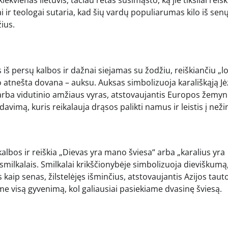
ekvienas lietuvis, tačiau retas susimąsto, ką jie tiksliai reiški
i ir teologai sutaria, kad šių vardų populiarumas kilo iš sen
ius.
ęs iš persų kalbos ir dažnai siejamas su žodžiu, reiškiančiu „l
jo atnešta dovana – auksu. Auksas simbolizuoja karališkąją J
arba vidutinio amžiaus vyras, atstovaujantis Europos žemynu
avimą, kuris reikalauja drąsos palikti namus ir leistis į nežin
 kalbos ir reiškia „Dievas yra mano šviesa“ arba „karalius yra
smilkalais. Smilkalai krikščionybėje simbolizuoja dieviškumą
aip senas, žilstelėjęs išminčius, atstovaujantis Azijos taut
ame visą gyvenimą, kol galiausiai pasiekiame dvasinę šviesą.