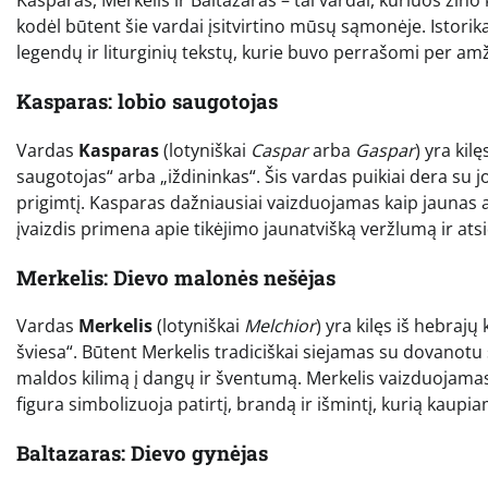
Kasparas, Merkelis ir Baltazaras – tai vardai, kuriuos žino ki
kodėl būtent šie vardai įsitvirtino mūsų sąmonėje. Istorika
legendų ir liturginių tekstų, kurie buvo perrašomi per amž
Kasparas: lobio saugotojas
Vardas
Kasparas
(lotyniškai
Caspar
arba
Gaspar
) yra kil
saugotojas“ arba „iždininkas“. Šis vardas puikiai dera su 
prigimtį. Kasparas dažniausiai vaizduojamas kaip jaunas 
įvaizdis primena apie tikėjimo jaunatvišką veržlumą ir atsid
Merkelis: Dievo malonės nešėjas
Vardas
Merkelis
(lotyniškai
Melchior
) yra kilęs iš hebrajų
šviesa“. Būtent Merkelis tradiciškai siejamas su dovanotu 
maldos kilimą į dangų ir šventumą. Merkelis vaizduojamas k
figura simbolizuoja patirtį, brandą ir išmintį, kurią kaupi
Baltazaras: Dievo gynėjas