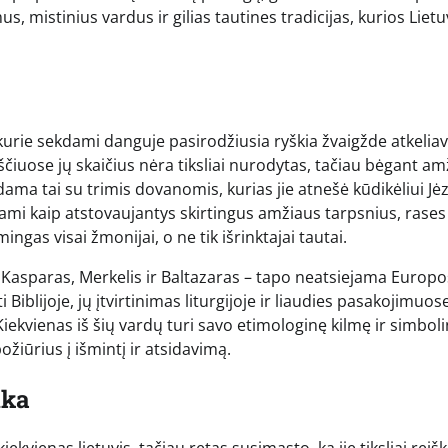
 mistinius vardus ir gilias tautines tradicijas, kurios Lietu
 kurie sekdami danguje pasirodžiusia ryškia žvaigžde atkeliav
raščiuose jų skaičius nėra tiksliai nurodytas, tačiau bėgant a
edama tai su trimis dovanomis, kurias jie atnešė kūdikėliui Jėz
ojami kaip atstovaujantys skirtingus amžiaus tarpsnius, rases 
gas visai žmonijai, o ne tik išrinktajai tautai.
 – Kasparas, Merkelis ir Baltazaras – tapo neatsiejama Europo
iblijoje, jų įtvirtinimas liturgijoje ir liaudies pasakojimuos
 Kiekvienas iš šių vardų turi savo etimologinę kilmę ir simbol
ožiūrius į išmintį ir atsidavimą.
ika