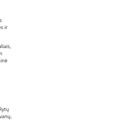
s
s ir
iais,
en
ninė
Rytų
ovanų,