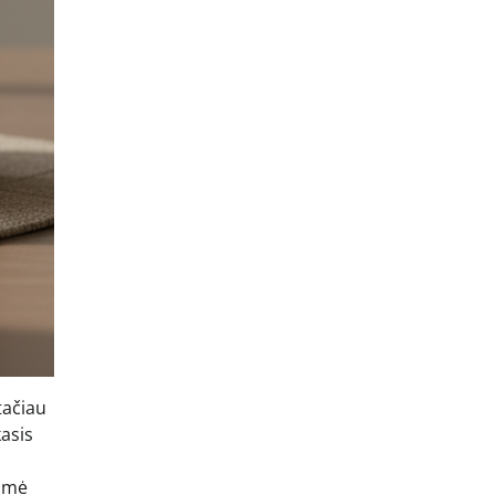
tačiau
kasis
asmė