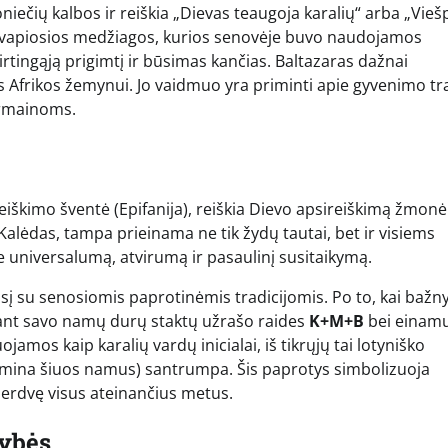
iloniečių kalbos ir reiškia „Dievas teaugoja karalių“ arba „Vieš
ų kvapiosios medžiagos, kurios senovėje buvo naudojamos
rtingąją prigimtį ir būsimas kančias. Baltazaras dažnai
s Afrikos žemynui. Jo vaidmuo yra priminti apie gyvenimo 
ermainoms.
ireiškimo šventė (Epifanija), reiškia Dievo apsireiškimą žmon
 Kalėdas, tampa prieinama ne tik žydų tautai, bet ir visiems
 universalumą, atvirumą ir pasaulinį susitaikymą.
sijusį su senosiomis paprotinėmis tradicijomis. Po to, kai bažn
 ant savo namų durų staktų užrašo raides
K+M+B
bei einam
jamos kaip karalių vardų inicialai, iš tikrųjų tai lotyniško
aimina šiuos namus) santrumpa. Šis paprotys simbolizuoja
erdvę visus ateinančius metus.
tybės