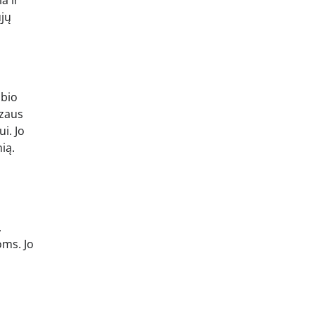
a ir
ųjų
obio
ėzaus
i. Jo
ią.
,
oms. Jo