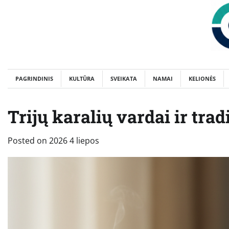
Skip
to
content
PAGRINDINIS
KULTŪRA
SVEIKATA
NAMAI
KELIONĖS
Trijų karalių vardai ir trad
Posted on
2026 4 liepos