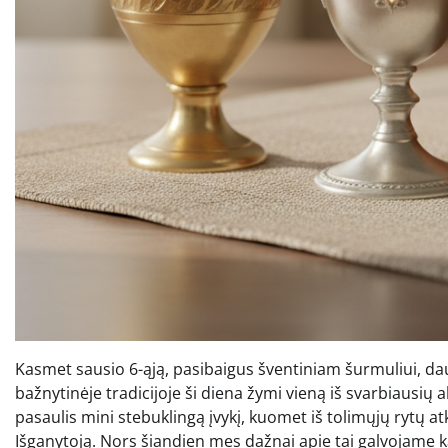
Kasmet sausio 6-ąją, pasibaigus šventiniam šurmuliui, d
bažnytinėje tradicijoje ši diena žymi vieną iš svarbiausių 
pasaulis mini stebuklingą įvykį, kuomet iš tolimųjų rytų at
Išganytoją. Nors šiandien mes dažnai apie tai galvojame 