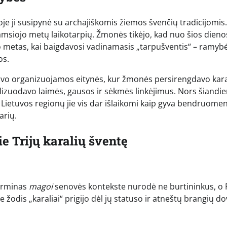
uvoje ji susipynė su archajiškomis žiemos švenčių tradicijomis.
tamsiojo metų laikotarpių. Žmonės tikėjo, kad nuo šios dieno
vo metas, kai baigdavosi vadinamasis „tarpušventis“ – ramybė
os.
ūdavo organizuojamos eitynės, kur žmonės persirengdavo karal
izuodavo laimės, gausos ir sėkmės linkėjimus. Nors šiandi
e Lietuvos regionų jie vis dar išlaikomi kaip gyva bendruome
arių.
 Trijų karalių šventę
terminas
magoi
senovės kontekste nurodė ne burtininkus, o 
e žodis „karaliai“ prigijo dėl jų statuso ir atneštų brangių d