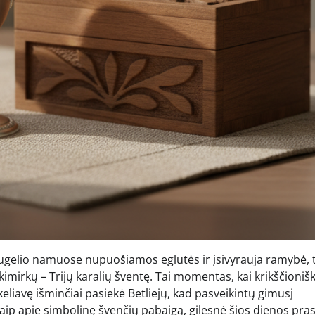
augelio namuose nupuošiamos eglutės ir įsivyrauja ramybė, 
akimirkų – Trijų karalių šventę. Tai momentas, kai krikščioniš
keliavę išminčiai pasiekė Betliejų, kad pasveikintų gimusį
kaip apie simbolinę švenčių pabaigą, gilesnė šios dienos pr