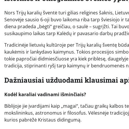
Nors Trijų karalių šventė turi gilias religines šaknis, Liet
Senovėje sausio 6-oji buvo laikoma riba tarp šviesiojo ir 
diena pradeda „bėgti“ greičiau, o saulė – sugrįžti. Tai bu
susikaupimo laikas tarp Kalėdų ir pavasario darbų pradži
Tradicinėje lietuvių kultūroje per Trijų karalių šventę b
kaukėmis ir lankydavo kaimynus. Tokios procesijos simbol
tokie papročiai didmiesčiuose yra kiek priblėsę, daugelyj
tradicija, stiprinanti ryšį tarp kaimynų ir bendruomenės n
Dažniausiai užduodami klausimai apie
Kodėl karaliai vadinami išminčiais?
Biblijoje jie įvardijami kaip „magai“, tačiau graikų kalbos 
mokslininkus, astronomus ir filosofus. Vėlesnėje tradicijoj
kurios pabrėžė Kristaus didingumą.