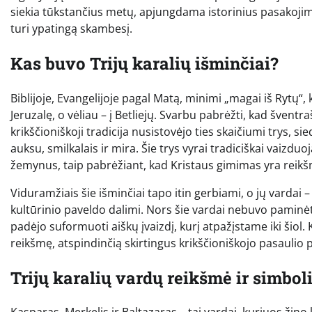
siekia tūkstančius metų, apjungdama istorinius pasakojimus,
turi ypatingą skambesį.
Kas buvo Trijų karalių išminčiai?
Biblijoje, Evangelijoje pagal Matą, minimi „magai iš Rytų“,
Jeruzalę, o vėliau – į Betliejų. Svarbu pabrėžti, kad švent
krikščioniškoji tradicija nusistovėjo ties skaičiumi trys, si
auksu, smilkalais ir mira. Šie trys vyrai tradiciškai vaizdu
žemynus, taip pabrėžiant, kad Kristaus gimimas yra reikšmin
Viduramžiais šie išminčiai tapo itin gerbiami, o jų vardai
kultūrinio paveldo dalimi. Nors šie vardai nebuvo paminėti B
padėjo suformuoti aiškų įvaizdį, kurį atpažįstame iki šiol.
reikšmę, atspindinčią skirtingus krikščioniškojo pasaulio p
Trijų karalių vardų reikšmė ir simbol