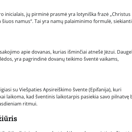
 inicialais, jų pirminė prasmė yra lotyniška frazė „Christus
 šiuos namus“. Tai yra namų palaiminimo formulė, siekianti
 pasakojimo apie dovanas, kurias išminčiai atnešė Jėzui. Dauge
Kalėdos, yra pagrindinė dovanų teikimo šventė vaikams,
aigiasi su Viešpaties Apsireiškimo švente (Epifanija), kuri
kai laikoma, kad šventinis laikotarpis pasiekia savo pilnatvę
asdieniam ritmui.
žiūris