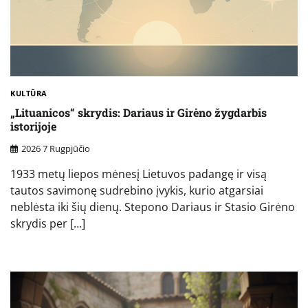
KULTŪRA
„Lituanicos“ skrydis: Dariaus ir Girėno žygdarbis
istorijoje
2026 7 Rugpjūčio
1933 metų liepos mėnesį Lietuvos padangę ir visą
tautos savimonę sudrebino įvykis, kurio atgarsiai
neblėsta iki šių dienų. Stepono Dariaus ir Stasio Girėno
skrydis per […]