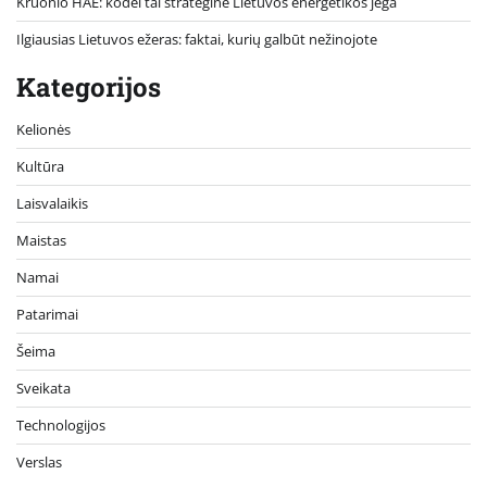
Kruonio HAE: kodėl tai strateginė Lietuvos energetikos jėga
Ilgiausias Lietuvos ežeras: faktai, kurių galbūt nežinojote
Kategorijos
Kelionės
Kultūra
Laisvalaikis
Maistas
Namai
Patarimai
Šeima
Sveikata
Technologijos
Verslas