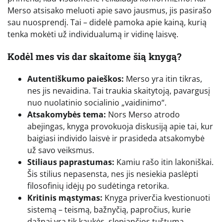
Merso atsisako meluoti apie savo jausmus, jis pasirašo
sau nuosprendį. Tai – didelė pamoka apie kainą, kurią
tenka mokėti už individualumą ir vidinę laisvę.
Kodėl mes vis dar skaitome šią knygą?
Autentiškumo paieškos:
Merso yra itin tikras,
nes jis nevaidina. Tai traukia skaitytoją, pavargusį
nuo nuolatinio socialinio „vaidinimo“.
Atsakomybės tema:
Nors Merso atrodo
abejingas, knyga provokuoja diskusiją apie tai, kur
baigiasi individo laisvė ir prasideda atsakomybė
už savo veiksmus.
Stiliaus paprastumas:
Kamiu rašo itin lakoniškai.
Šis stilius nepasensta, nes jis nesiekia paslėpti
filosofinių idėjų po sudėtinga retorika.
Kritinis mąstymas:
Knyga priverčia kvestionuoti
sistemą – teismą, bažnyčią, papročius, kurie
dažnai yra tik kaukės, slepiančios tuštumą.