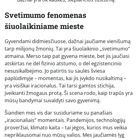
Svetimumo fenomenas
šiuolaikiniame mieste
Gyvendami didmiesčiuose, dažnai jaučiame vienišumą
tarp milijonų žmonių. Tai yra šiuolaikinio „svetimumo“
atmaina. Merso taip pat gyvena mieste, bet jis jaučiasi
atskirtas ne dėl fizinio atstumo, o dėl egzistencinio
nesusikalbėjimo. Jo patirtis su saulės šviesa
paplūdimyje – momentas, kai jis įvykdo nusikaltimą –
yra visiškai iracionalus. Tai tarsi gamtos stichija,
įveikianti žmogaus protą. Ši scena rodo, kaip trapūs yra
mūsų bandymai suvaldyti savo gyvenimą.
Šiandien mes vis dar susiduriame su panašiais
„iracionaliais“ momentais. Pandemijos, technologijų
proveržiai, klimato kaita – tai jėgos, kurios mus veikia
nepriklausomai nuo mūsų valios. Mes jaučiamės lyg