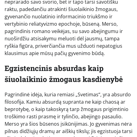
neprarado savo svorio, bet ir tapo tarsi savotišku
raktu, padedančiu atrakinti šiuolaikinio žmogaus,
gyvenančio nuolatinio informacinio triukšmo ir
vertybinio reliatyvizmo epochoje, būseną. Merso,
pagrindinis romano veikėjas, su savo abejingumu ir
nuoširdžiu atsisakymu meluoti dėl jausmų, tampa
ryškia figūra, priverčiančia mus užduoti nepatogius
klausimus apie mūsų pačių gyvenimo būdą.
Egzistencinis absurdas kaip
šiuolaikinio žmogaus kasdienybė
Pagrindinė idėja, kuria remiasi „Svetimas“, yra absurdo
filosofija. Kamiu absurdą supranta ne kaip chaosą ar
beprotybę, o kaip takoskyrą tarp žmogaus prigimtinio
troškimo rasti prasmę ir tylinčio, abejingo pasaulio.
Merso yra šios būsenos įsikūnijimas. Jo gyvenimas nėra
pilnas didžiųjų dramų ar aiškių tikslų; jis egzistuoja tarsi