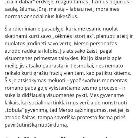
„čia ir dabar“ erdvėje, reaguodamas į fizinius pojūčius –
saulę, šilumą, jūrą, maistą – labiau nei į moralines
normas ar socialinius lūkesčius.
Šiandieniniame pasaulyje, kuriame esame nuolat
skatinami kurti savo „sėkmės istorijas“, planuoti ateitį ir
nuolatos įrodinėti savo vertę, Merso personažas
atrodo radikaliai kitoks. Jis atsisako žaisti pagal
visuomenės primestas taisykles. Kai jo klausia apie
meilę, jis atsako paprastai ir tiesmukai, nes nemato
reikalo kurti gražių frazių vien tam, kad patiktų kitiems.
Šis jo atsisakymas meluoti – ypač svarbus momentas
romano pabaigoje vykstančiame teismo procese – ir
sukelia didžiausią visuomenės pyktį. Mes gyvename
laikais, kai socialiniai tinklai mus verčia demonstruoti
„tobulą“ gyvenimą, tad Merso sąžiningumas, net jei jis
atrodo šaltas, tampa savotiška protesto forma prieš
paviršutinišką nuoširdumą.