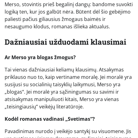
Merso, stovintis prieš begalinį dangų: bandome suvokti
logiką ten, kur jos galbūt nėra. Būtent dėl šio gebėjimo
paliesti pačius giliausius žmogaus baimės ir
nesaugumo klodus, romanas išlieka aktualus.
Dažniausiai užduodami klausimai
Ar Merso yra blogas žmogus?
Tai vienas dažniausiai keliamų klausimų. Atsakymas
priklauso nuo to, kaip vertiname moralę. Jei moralė yra
susijusi su socialinių taisyklių laikymusi, Merso yra
„blogas“. Jei moralė yra sąžiningumas su savimi ir
atsisakymas manipuliuoti kitais, Merso yra vienas
„teisingiausių“ veikėjų literatūroje.
Kodėl romanas vadinasi „Svetimas“?
Pavadinimas nurodo į veikėjo santykį su visuomene. Jis