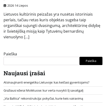
2026 14 Liepos
Lietuvos kultūrinis peizažas yra nusėtas istoriniais
perlais, tačiau retas kuris objektas sugeba taip
organiškai sujungti dvasingumą, architektūrinę didybę
ir švietėjišką misiją kaip Tytuvėnų bernardinų
vienuolyno […]
Paieška
Paieška
Naujausi įrašai
Atsinaujinanti energetika Lietuvoje: kas keičiasi gyventojams?
Gražiausi ežerai Molėtuose: kur verta nuvykti šį savaitgalį
„Via Baltica“ rekonstrukcija: pokyčiai, kurie keis vairavimą