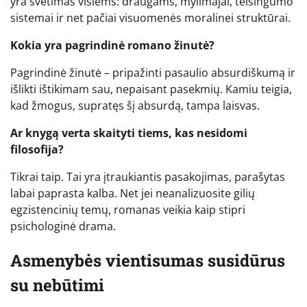
yra svetimas visiems: draugams, mylimajai, teisingumo
sistemai ir net pačiai visuomenės moralinei struktūrai.
Kokia yra pagrindinė romano žinutė?
Pagrindinė žinutė – pripažinti pasaulio absurdiškumą ir
išlikti ištikimam sau, nepaisant pasekmių. Kamiu teigia,
kad žmogus, supratęs šį absurdą, tampa laisvas.
Ar knygą verta skaityti tiems, kas nesidomi
filosofija?
Tikrai taip. Tai yra įtraukiantis pasakojimas, parašytas
labai paprasta kalba. Net jei neanalizuosite gilių
egzistencinių temų, romanas veikia kaip stipri
psichologinė drama.
Asmenybės vientisumas susidūrus
su nebūtimi