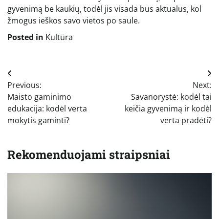
gyvenimą be kaukių, todėl jis visada bus aktualus, kol
žmogus ieškos savo vietos po saule.
Posted in
Kultūra
Navigacija
Previous:
Next:
tarp
Maisto gaminimo
Savanorystė: kodėl tai
įrašų
edukacija: kodėl verta
keičia gyvenimą ir kodėl
mokytis gaminti?
verta pradėti?
Rekomenduojami straipsniai