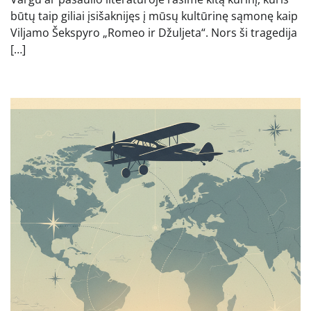
būtų taip giliai įsišaknijęs į mūsų kultūrinę sąmonę kaip
Viljamo Šekspyro „Romeo ir Džuljeta“. Nors ši tragedija
[…]