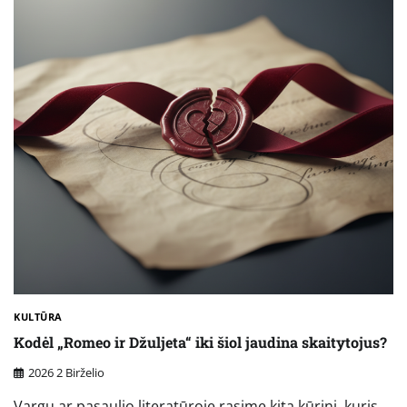
KULTŪRA
Kodėl „Romeo ir Džuljeta“ iki šiol jaudina skaitytojus?
2026 2 Birželio
Vargu ar pasaulio literatūroje rasime kitą kūrinį, kuris