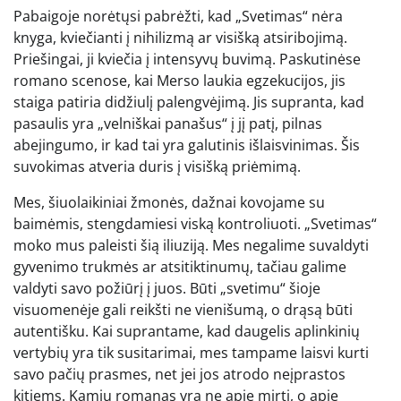
Pabaigoje norėtųsi pabrėžti, kad „Svetimas“ nėra
knyga, kviečianti į nihilizmą ar visišką atsiribojimą.
Priešingai, ji kviečia į intensyvų buvimą. Paskutinėse
romano scenose, kai Merso laukia egzekucijos, jis
staiga patiria didžiulį palengvėjimą. Jis supranta, kad
pasaulis yra „velniškai panašus“ į jį patį, pilnas
abejingumo, ir kad tai yra galutinis išlaisvinimas. Šis
suvokimas atveria duris į visišką priėmimą.
Mes, šiuolaikiniai žmonės, dažnai kovojame su
baimėmis, stengdamiesi viską kontroliuoti. „Svetimas“
moko mus paleisti šią iliuziją. Mes negalime suvaldyti
gyvenimo trukmės ar atsitiktinumų, tačiau galime
valdyti savo požiūrį į juos. Būti „svetimu“ šioje
visuomenėje gali reikšti ne vienišumą, o drąsą būti
autentišku. Kai suprantame, kad daugelis aplinkinių
vertybių yra tik susitarimai, mes tampame laisvi kurti
savo pačių prasmes, net jei jos atrodo neįprastos
kitiems. Kamiu romanas yra ne apie mirtį, o apie