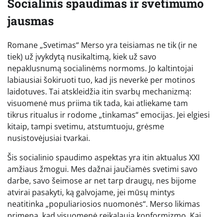
Socialinis spaudimas ir svetimumo
jausmas
Romane „Svetimas“ Merso yra teisiamas ne tik (ir ne
tiek) už įvykdytą nusikaltimą, kiek už savo
nepaklusnumą socialinėms normoms. Jo kaltintojai
labiausiai šokiruoti tuo, kad jis neverkė per motinos
laidotuves. Tai atskleidžia itin svarbų mechanizmą:
visuomenė mus priima tik tada, kai atliekame tam
tikrus ritualus ir rodome „tinkamas“ emocijas. Jei elgiesi
kitaip, tampi svetimu, atstumtuoju, grėsme
nusistovėjusiai tvarkai.
Šis socialinio spaudimo aspektas yra itin aktualus XXI
amžiaus žmogui. Mes dažnai jaučiamės svetimi savo
darbe, savo šeimose ar net tarp draugų, nes bijome
atvirai pasakyti, ką galvojame, jei mūsų mintys
neatitinka „populiariosios nuomonės“. Merso likimas
primena, kad visuomenė reikalauja konformizmo. Kai