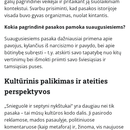
galių pagrindinei veikėjai ir pritaikant ją šiuolaikiniam
kontekstui. Svarbu prisiminti, kad pasakos istorijoje
visada buvo gyvas organizmas, nuolat kintantis.
Kokia pagrindinė pasakos pamoka suaugusiesiems?
Suaugusiesiems pasaka dažniausiai primena apie
pavojus, kylančius iš narcisizmo ir pavydo, bei apie
būtinybę subręsti – t.y. atskirti savo tapatybę nuo kitų
vertinimų bei išmokti priimti savo šviesiąsias ir
tamsiąsias puses.
Kultūrinis palikimas ir ateities
perspektyvos
„Snieguolė ir septyni nykštukai“ yra daugiau nei tik
pasaka – tai mūsų kultūros kodo dalis. Ji pasirodo
reklamose, mados pasaulyje, politiniuose
komentaruose (kaip metafora) ir, žinoma, vis naujuose