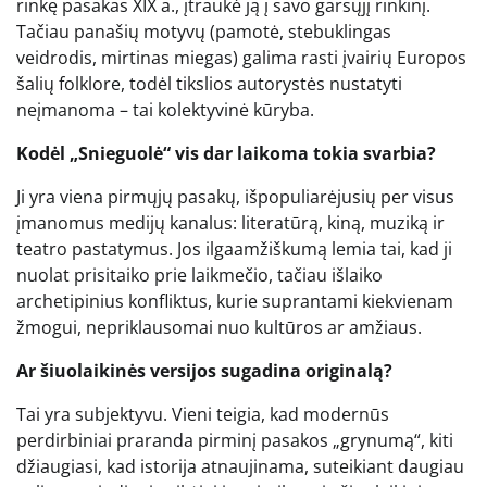
rinkę pasakas XIX a., įtraukė ją į savo garsųjį rinkinį.
Tačiau panašių motyvų (pamotė, stebuklingas
veidrodis, mirtinas miegas) galima rasti įvairių Europos
šalių folklore, todėl tikslios autorystės nustatyti
neįmanoma – tai kolektyvinė kūryba.
Kodėl „Snieguolė“ vis dar laikoma tokia svarbia?
Ji yra viena pirmųjų pasakų, išpopuliarėjusių per visus
įmanomus medijų kanalus: literatūrą, kiną, muziką ir
teatro pastatymus. Jos ilgaamžiškumą lemia tai, kad ji
nuolat prisitaiko prie laikmečio, tačiau išlaiko
archetipinius konfliktus, kurie suprantami kiekvienam
žmogui, nepriklausomai nuo kultūros ar amžiaus.
Ar šiuolaikinės versijos sugadina originalą?
Tai yra subjektyvu. Vieni teigia, kad modernūs
perdirbiniai praranda pirminį pasakos „grynumą“, kiti
džiaugiasi, kad istorija atnaujinama, suteikiant daugiau