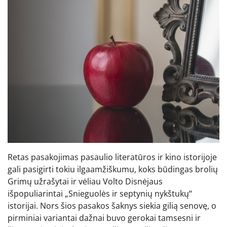
Retas pasakojimas pasaulio literatūros ir kino istorijoje
gali pasigirti tokiu ilgaamžiškumu, koks būdingas brolių
Grimų užrašytai ir vėliau Volto Disnėjaus
išpopuliarintai „Snieguolės ir septynių nykštukų“
istorijai. Nors šios pasakos šaknys siekia gilią senovę, o
pirminiai variantai dažnai buvo gerokai tamsesni ir