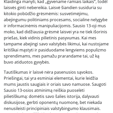
Klaidinga manyti, kad „gyvename ramiais laikais“, todėl
laisvės ginti nebereikia. Laisvė šiandien susiduria su
kitokio pobūdžio grėsmėmis: susvetimėjimu,
abejingumu politiniams procesams, socialine nelygybe
ir informacinėmis manipuliacijomis. Sausio 13-oji mus
moko, kad didžiausia grėsmė laisvei yra ne tiek išorinis
priešas, kiek vidinis pilietinis pasyvumas. Kai mes
tampame abejingi savo valstybės likimui, kai nustojame
kritiškai mąstyti ir pasiduodame lengviems populizmo
sprendimams, mes pamažu prarandame tai, už ką
buvo atiduotos gyvybės.
Tautiškumas ir laisvė nėra pasenusios sąvokos.
Priešingai, tai yra esminiai elementai, kurie leidžia
mums jaustis saugiais ir oriais savo namuose. Saugoti
Sausio 13-osios atminimą reiškia puoselėti
pilietiškumą: domėtis savo šalies istorija, dalyvauti
diskusijose, gerbti oponentų nuomonę, bet niekada
nenusileisti principiniais valstybingumo klausimais.