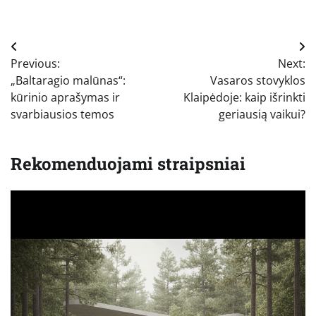
Navigacija
Previous:
Next:
tarp
„Baltaragio malūnas“:
Vasaros stovyklos
įrašų
kūrinio aprašymas ir
Klaipėdoje: kaip išrinkti
svarbiausios temos
geriausią vaikui?
Rekomenduojami straipsniai