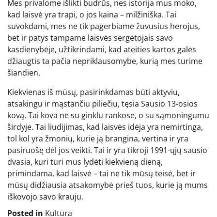
Mes privalome išlikti budrūs, nes istorija mus moko,
kad laisvė yra trapi, o jos kaina – milžiniška. Tai
suvokdami, mes ne tik pagerbiame žuvusius herojus,
bet ir patys tampame laisvės sergėtojais savo
kasdienybėje, užtikrindami, kad ateities kartos galės
džiaugtis ta pačia nepriklausomybe, kurią mes turime
šiandien.
Kiekvienas iš mūsų, pasirinkdamas būti aktyviu,
atsakingu ir mąstančiu piliečiu, tęsia Sausio 13-osios
kovą. Tai kova ne su ginklu rankose, o su sąmoningumu
širdyje. Tai liudijimas, kad laisvės idėja yra nemirtinga,
tol kol yra žmonių, kurie ją brangina, vertina ir yra
pasiruošę dėl jos veikti. Tai ir yra tikroji 1991-ųjų sausio
dvasia, kuri turi mus lydėti kiekvieną dieną,
primindama, kad laisvė – tai ne tik mūsų teisė, bet ir
mūsų didžiausia atsakomybė prieš tuos, kurie ją mums
iškovojo savo krauju.
Posted in
Kultūra