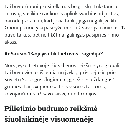
Tai buvo žmonių susitelkimas be ginklų. Tūkstančiai
lietuvių, susikibę rankomis aplink svarbius objektus,
parodė pasauliui, kad jokia tankų jėga negali įveikti
žmonių, kurie yra pasiryžę mirti už savo įsitikinimus. Tai
buvo taikus, bet neįtikėtinai galingas pasipriešinimo
aktas.
Ar Sausio 13-oji yra tik Lietuvos tragedija?
Nors įvyko Lietuvoje, šios dienos reikšmė yra globali.
Tai buvo vienas iš lemiamų įvykių, prisidėjusių prie
Sovietų Sąjungos žlugimo ir „geležinės uždangos“
griūties. Tai įkvėpimo šaltinis visoms tautoms,
kovojančioms už savo laisvę nuo tironijos.
Pilietinio budrumo reikšmė
šiuolaikinėje visuomenėje