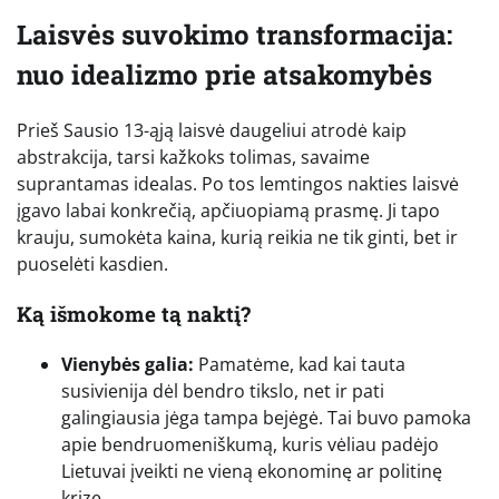
Laisvės suvokimo transformacija:
nuo idealizmo prie atsakomybės
Prieš Sausio 13-ąją laisvė daugeliui atrodė kaip
abstrakcija, tarsi kažkoks tolimas, savaime
suprantamas idealas. Po tos lemtingos nakties laisvė
įgavo labai konkrečią, apčiuopiamą prasmę. Ji tapo
krauju, sumokėta kaina, kurią reikia ne tik ginti, bet ir
puoselėti kasdien.
Ką išmokome tą naktį?
Vienybės galia:
Pamatėme, kad kai tauta
susivienija dėl bendro tikslo, net ir pati
galingiausia jėga tampa bejėgė. Tai buvo pamoka
apie bendruomeniškumą, kuris vėliau padėjo
Lietuvai įveikti ne vieną ekonominę ar politinę
krizę.