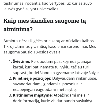
tęstinumas, rodantis, kad vertybės, už kurias žuvo
laisvės gynėjai, yra universalios.
Kaip mes šiandien saugome tą
atminimą?
Atmintis nėra tik gėlės prie kapų ar oficialios kalbos.
Tikroji atmintis yra mūsų kasdieniai sprendimai. Mes
saugome Sausio 13-osios dvasią:
Švietime:
Perduodami pasakojimus jaunajai
kartai, kuri pati nematė tų įvykių, tačiau turi
suprasti, kodėl šiandien gyvename laisvoje šalyje.
Pilietinėje pozicijoje:
Dalyvaudami rinkimuose,
savanoriaudami, gindami silpnesnius ir
neabejingai reaguodami į neteisybę.
Kritiniame mąstyme:
Atpažindami melą ir
dezinformaciją, kurie vis dar bando suskaldyti