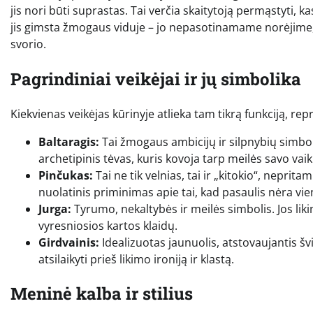
jis nori būti suprastas. Tai verčia skaitytoją permąstyti, kas
jis gimsta žmogaus viduje – jo nepasotinamame norėjime, g
svorio.
Pagrindiniai veikėjai ir jų simbolika
Kiekvienas veikėjas kūrinyje atlieka tam tikrą funkciją, r
Baltaragis:
Tai žmogaus ambicijų ir silpnybių simbolis
archetipinis tėvas, kuris kovoja tarp meilės savo vaiku
Pinčukas:
Tai ne tik velnias, tai ir „kitokio“, nep
nuolatinis priminimas apie tai, kad pasaulis nėra vien 
Jurga:
Tyrumo, nekaltybės ir meilės simbolis. Jos lik
vyresniosios kartos klaidų.
Girdvainis:
Idealizuotas jaunuolis, atstovaujantis švie
atsilaikyti prieš likimo ironiją ir klastą.
Meninė kalba ir stilius