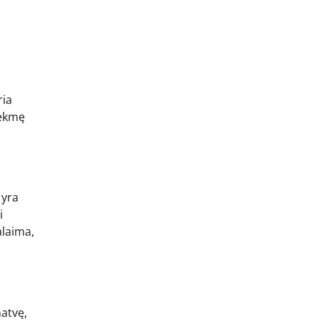
ria
sėkmę
 yra
i
alaima,
natvę,