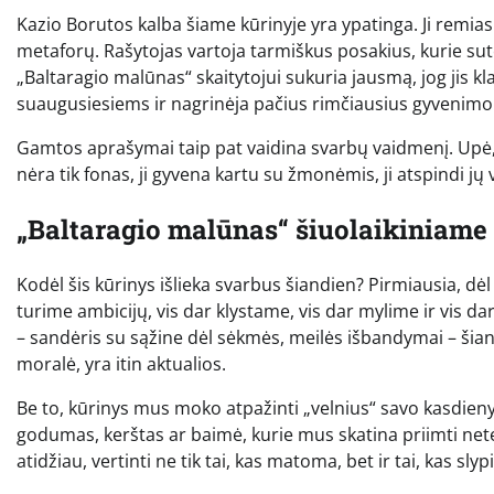
Kazio Borutos kalba šiame kūrinyje yra ypatinga. Ji remiasi 
metaforų. Rašytojas vartoja tarmiškus posakius, kurie sut
„Baltaragio malūnas“ skaitytojui sukuria jausmą, jog jis k
suaugusiesiems ir nagrinėja pačius rimčiausius gyvenimo
Gamtos aprašymai taip pat vaidina svarbų vaidmenį. Upė, 
nėra tik fonas, ji gyvena kartu su žmonėmis, ji atspindi jų 
„Baltaragio malūnas“ šiuolaikiniame
Kodėl šis kūrinys išlieka svarbus šiandien? Pirmiausia, d
turime ambicijų, vis dar klystame, vis dar mylime ir vis 
– sandėris su sąžine dėl sėkmės, meilės išbandymai – šia
moralė, yra itin aktualios.
Be to, kūrinys mus moko atpažinti „velnius“ savo kasdieny
godumas, kerštas ar baimė, kurie mus skatina priimti net
atidžiau, vertinti ne tik tai, kas matoma, bet ir tai, kas sly