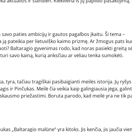
a aktualios ir šiandien. Kiekviena iš jų papildo pasakojimą,
 savo paties ambicijų ir gautos pagalbos įkaitu. Ši tema –
a ją pateikia per lietuviško kaimo prizmę. Ar žmogus pats ku
iuoti? Baltaragio gyvenimas rodo, kad noras pasiekti greitą 
) turi savo kainą, kurią anksčiau ar vėliau tenka sumokėti.
, tyra, tačiau tragiškai pasibaigianti meilės istorija. Jų ryšys
is ir Pinčukas. Meilė čia veikia kaip galingiausia jėga, galint
sio skausmo priežastimi. Boruta parodo, kad meilė yra ne tik p
kas „Baltaragio malūne“ yra kitoks. Jis kenčia, jis jaučia vie