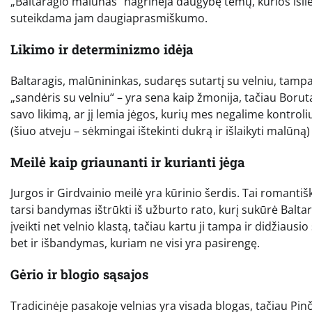
„Baltaragio malūnas“ nagrinėja daugybę temų, kurios išliek
suteikdama jam daugiaprasmiškumo.
Likimo ir determinizmo idėja
Baltaragis, malūnininkas, sudaręs sutartį su velniu, tampa
„sandėris su velniu“ – yra sena kaip žmonija, tačiau Borut
savo likimą, ar jį lemia jėgos, kurių mes negalime kontrol
(šiuo atveju – sėkmingai ištekinti dukrą ir išlaikyti malūną
Meilė kaip griaunanti ir kurianti jėga
Jurgos ir Girdvainio meilė yra kūrinio šerdis. Tai romantiška
tarsi bandymas ištrūkti iš užburto rato, kurį sukūrė Baltarag
įveikti net velnio klastą, tačiau kartu ji tampa ir didžiau
bet ir išbandymas, kuriam ne visi yra pasirengę.
Gėrio ir blogio sąsajos
Tradicinėje pasakoje velnias yra visada blogas, tačiau Pinču