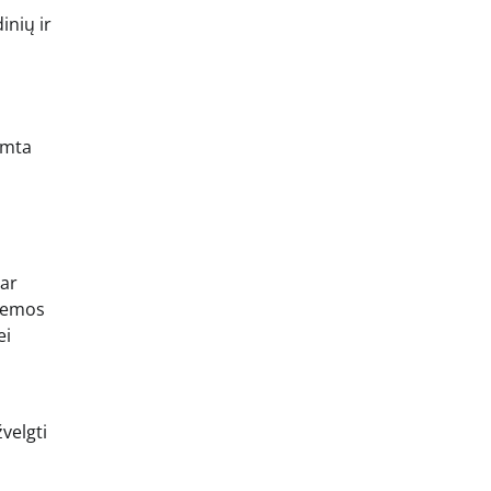
inių ir
amta
dar
 temos
ei
velgti