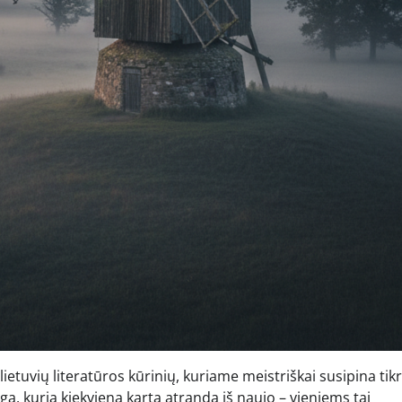
etuvių literatūros kūrinių, kuriame meistriškai susipina tikr
knyga, kurią kiekviena karta atranda iš naujo – vieniems tai