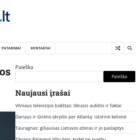
PATARIMAI
KONTAKTAI
Paieška
ios
Paieška
Naujausi įrašai
Vilniaus televizijos bokštas: tikrasis aukštis ir faktai
Dariaus ir Girėno skrydis per Atlantą: istorinė kelionė
Tauragnas: giliausias Lietuvos ežeras ir jo paslaptys
Tikrasis Palangos tilto ilgis: kodėl tai svarbu