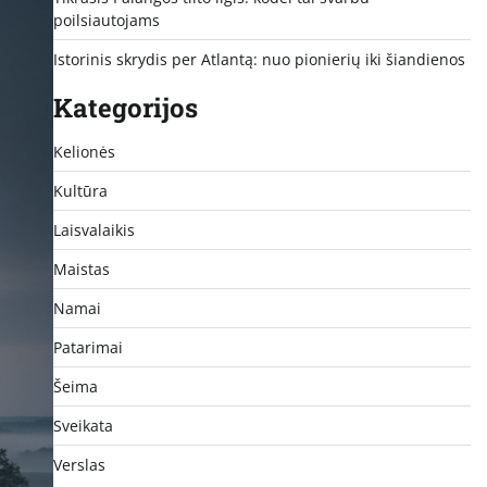
poilsiautojams
Istorinis skrydis per Atlantą: nuo pionierių iki šiandienos
Kategorijos
Kelionės
Kultūra
Laisvalaikis
Maistas
Namai
Patarimai
Šeima
Sveikata
Verslas