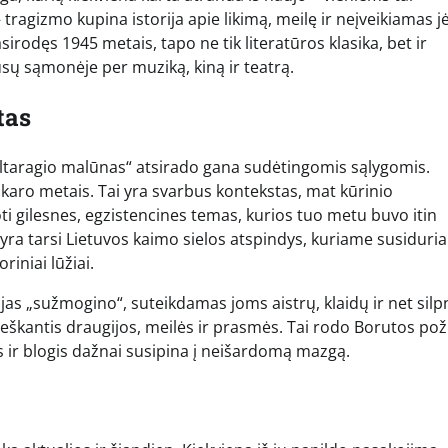
tragizmo kupina istorija apie likimą, meilę ir neįveikiamas j
rodęs 1945 metais, tapo ne tik literatūros klasika, bet ir
ūsų sąmonėje per muziką, kiną ir teatrą.
tas
altaragio malūnas“ atsirado gana sudėtingomis sąlygomis.
 karo metais. Tai yra svarbus kontekstas, mat kūrinio
 gilesnes, egzistencines temas, kurios tuo metu buvo itin
ra tarsi Lietuvos kaimo sielos atspindys, kuriame susiduria
iniai lūžiai.
jas „sužmogino“, suteikdamas joms aistrų, klaidų ir net silp
, ieškantis draugijos, meilės ir prasmės. Tai rodo Borutos poži
is ir blogis dažnai susipina į neišardomą mazgą.