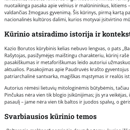
nuotaikinga pasaka apie velnius ir malūnininkus, kitiems – 
valdančias žmogaus gyvenimą. Šis kūrinys, pirmą kartą pasi
nacionalinės kultūros dalimi, kurios motyvai įsitvirtino m
Kūrinio atsiradimo istorija ir konteks
Kazio Borutos kūrybinis kelias nebuvo lengvas, o pats „B
Rašytojas, pasižymėjęs maištingu charakteriu, kūrinį rašė
pasakiškumas ir metaforiškumas leido autoriui užmaskuoti
aktualios. Pasakojimas apie Paudruvės krašto gyventojus y
patriarchalinė santvarka, magiškas mąstymas ir realūs istor
Autorius rėmėsi lietuvių mitologinėmis būtybėmis, tačiau 
Pinčukas nėra vien tik blogio įsikūnijimas; jis yra veikėjas
pasaulį – jame nėra vien tik baltos ir juodos spalvų, o gėr
Svarbiausios kūrinio temos