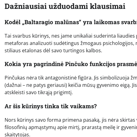
Dažniausiai užduodami klausimai
Kodėl „Baltaragio malūnas“ yra laikomas svarb
Tai svarbus kūrinys, nes jame unikaliai suderinta liaudies p
metaforas analizuoti sudėtingus žmogaus psichologijos, mor
stiliaus etalonas dėl savo turtingos kalbos.
Kokia yra pagrindinė Pinčuko funkcijos prasm
Pinčukas nėra tik antagonistinė figūra. Jis simbolizuoja ž
(dažnai – ne patys geriausi) keičia mūsų gyvenimo eigą. Jis y
atskleisti savo tikrąją prigimtį.
Ar šis kūrinys tinka tik vaikams?
Nors kūrinys savo forma primena pasaką, jis nėra skirtas 
filosofinių apmąstymų apie mirtį, prarastą meilę ir gyvenimo
skaitytojas.