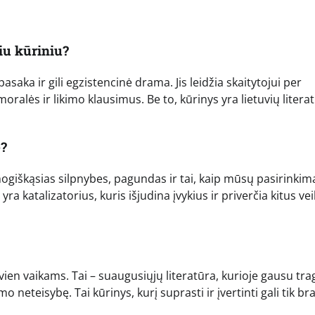
iu kūriniu?
asaka ir gili egzistencinė drama. Jis leidžia skaitytojui per
alės ir likimo klausimus. Be to, kūrinys yra lietuvių litera
ė?
mogiškąsias silpnybes, pagundas ir tai, kaip mūsų pasirinkim
ra katalizatorius, kuris išjudina įvykius ir priverčia kitus ve
vien vaikams. Tai – suaugusiųjų literatūra, kurioje gausu tr
 neteisybę. Tai kūrinys, kurį suprasti ir įvertinti gali tik b