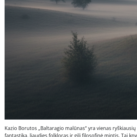
Kazio Borutos „Baltaragio malūnas“ yra vienas ryškiausių li
fantastika, liaudies folkloras ir gili filosofinė mintis. Tai 