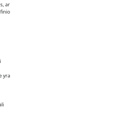
s, ar
finio
i
e yra
li