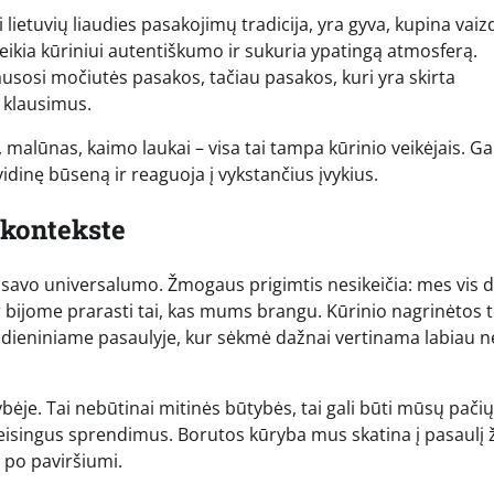
lietuvių liaudies pasakojimų tradicija, yra gyva, kupina vaizd
eikia kūriniui autentiškumo ir sukuria ypatingą atmosferą.
lausosi močiutės pasakos, tačiau pasakos, kuri yra skirta
 klausimus.
malūnas, kaimo laukai – visa tai tampa kūrinio veikėjais. G
vidinę būseną ir reaguoja į vykstančius įvykius.
 kontekste
ėl savo universalumo. Žmogaus prigimtis nesikeičia: mes vis 
dar bijome prarasti tai, kas mums brangu. Kūrinio nagrinėtos
ndieniniame pasaulyje, kur sėkmė dažnai vertinama labiau n
bėje. Tai nebūtinai mitinės būtybės, tai gali būti mūsų pačių
eisingus sprendimus. Borutos kūryba mus skatina į pasaulį ž
pi po paviršiumi.