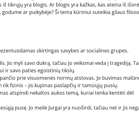
 iš tikrųjų yra blogis. Ar blogis yra kažkas, kas ateina iš išorė
odume ar puikybėje? Ši tema kūriniui suteikia gilaus filoso
eprezentuodamas skirtingas savybes ar socialines grupes.
. Jis myli savo dukrą, tačiau jo veiksmai veda į tragediją. Ta
i ir savo paties egoistinių tikslų.
ritampančio prie visuomenės normų atstovas. Jo buvimas malūn
tik fizinis – jis kupinas paslapčių ir tamsiųjų pusių.
imas atspindi nekaltos aukos temą, kuriai tenka kentėti dėl
siąją pusę. Jo meilė Jurgai yra nuoširdi, tačiau net ir jis nega