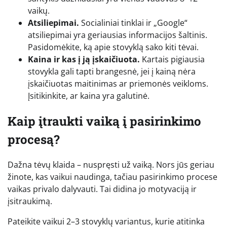
vaikų.
Atsiliepimai.
Socialiniai tinklai ir „Google“
atsiliepimai yra geriausias informacijos šaltinis.
Pasidomėkite, ką apie stovyklą sako kiti tėvai.
Kaina ir kas į ją įskaičiuota.
Kartais pigiausia
stovykla gali tapti brangesnė, jei į kainą nėra
įskaičiuotas maitinimas ar priemonės veikloms.
Įsitikinkite, ar kaina yra galutinė.
Kaip įtraukti vaiką į pasirinkimo
procesą?
Dažna tėvų klaida – nuspręsti už vaiką. Nors jūs geriau
žinote, kas vaikui naudinga, tačiau pasirinkimo procese
vaikas privalo dalyvauti. Tai didina jo motyvaciją ir
įsitraukimą.
Pateikite vaikui 2–3 stovyklų variantus, kurie atitinka