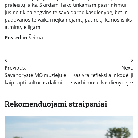
praleistų laiką. Skirdami laiko tinkamam pasirinkimui,
jūs ne tik palengvinsite savo darbo kasdienybę, bet ir
padovanosite vaikui neįkainojamų patirčių, kurios išliks
atmintyje ilgam.
Posted in
Šeima
Navigacija
Previous:
Next:
tarp
Savanorystė MO muziejuje:
Kas yra refleksija ir kodėl ji
įrašų
kaip tapti kultūros dalimi
svarbi mūsų kasdienybėje?
Rekomenduojami straipsniai