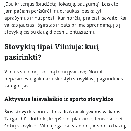
jūsų kriterijus (biudžetą, lokaciją, saugumą). Leiskite
jam pačiam peržiūrėti nuotraukas, paskaityti
aprašymus ir nuspręsti, kur norėtų praleisti savaitę. Kai
vaikas jaučiasi išgirstas ir pats priima sprendimą, jis į
stovyklą eis su daug didesniu entuziazmu.
Stovyklų tipai Vilniuje: kurį
pasirinkti?
Vilnius siūlo neįtikėtiną temų įvairovę. Norint
nepasimesti, galima suskirstyti stovyklas į pagrindines
kategorijas:
Aktyvaus laisvalaikio ir sporto stovyklos
Šios stovyklos puikiai tinka fiziškai aktyviems vaikams.
Tai gali būti futbolo, krepšinio, plaukimo, teniso ar net
šokių stovyklos. Vilniuje gausu stadionų ir sporto bazių,