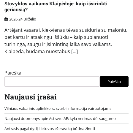
Stovyklos vaikams Klaipėdoje: kaip išsirinkti
geriausią?
2026 24 Birželio
Artėjant vasarai, kiekvienas tėvas susiduria su maloniu,
bet kartu ir atsakingu iššūkiu – kaip suplanuoti
turiningą, saugų ir įsimintiną laiką savo vaikams.
Klaipėda, būdama nuostabus […]
Paieška
Paieška
Naujausi įrašai
Vilniaus vakarinis aplinkkelis: svarbi informacija vairuotojams
Naujausi duomenys apie Astravo AE: kyla nerimas dėl saugumo
Antrasis pagal dydį Lietuvos ežeras: ką būtina žinoti