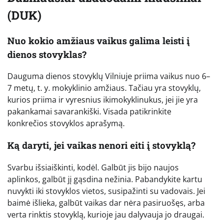
(DUK)
Nuo kokio amžiaus vaikus galima leisti į
dienos stovyklas?
Dauguma dienos stovyklų Vilniuje priima vaikus nuo 6–
7 metų, t. y. mokyklinio amžiaus. Tačiau yra stovyklų,
kurios priima ir vyresnius ikimokyklinukus, jei jie yra
pakankamai savarankiški. Visada patikrinkite
konkrečios stovyklos aprašymą.
Ką daryti, jei vaikas nenori eiti į stovyklą?
Svarbu išsiaiškinti, kodėl. Galbūt jis bijo naujos
aplinkos, galbūt jį gąsdina nežinia. Pabandykite kartu
nuvykti iki stovyklos vietos, susipažinti su vadovais. Jei
baimė išlieka, galbūt vaikas dar nėra pasiruošęs, arba
verta rinktis stovyklą, kurioje jau dalyvauja jo draugai.