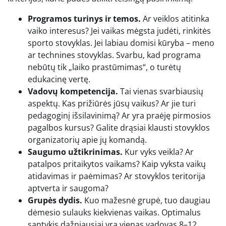
Programos turinys ir temos.
Ar veiklos atitinka
vaiko interesus? Jei vaikas mėgsta judėti, rinkitės
sporto stovyklas. Jei labiau domisi kūryba – meno
ar technines stovyklas. Svarbu, kad programa
nebūtų tik „laiko prastūmimas“, o turėtų
edukacinę vertę.
Vadovų kompetencija.
Tai vienas svarbiausių
aspektų. Kas prižiūrės jūsų vaikus? Ar jie turi
pedagoginį išsilavinimą? Ar yra praėję pirmosios
pagalbos kursus? Galite drąsiai klausti stovyklos
organizatorių apie jų komandą.
Saugumo užtikrinimas.
Kur vyks veikla? Ar
patalpos pritaikytos vaikams? Kaip vyksta vaikų
atidavimas ir paėmimas? Ar stovyklos teritorija
aptverta ir saugoma?
Grupės dydis.
Kuo mažesnė grupė, tuo daugiau
dėmesio sulauks kiekvienas vaikas. Optimalus
santykis dažniausiai yra vienas vadovas 8–12