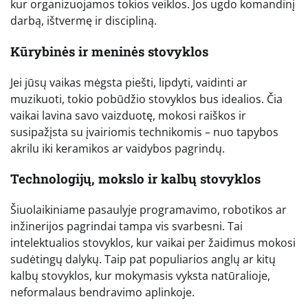
kur organizuojamos tokios veiklos. Jos ugdo komandinį
darbą, ištvermę ir discipliną.
Kūrybinės ir meninės stovyklos
Jei jūsų vaikas mėgsta piešti, lipdyti, vaidinti ar
muzikuoti, tokio pobūdžio stovyklos bus idealios. Čia
vaikai lavina savo vaizduotę, mokosi raiškos ir
susipažįsta su įvairiomis technikomis – nuo tapybos
akrilu iki keramikos ar vaidybos pagrindų.
Technologijų, mokslo ir kalbų stovyklos
Šiuolaikiniame pasaulyje programavimo, robotikos ar
inžinerijos pagrindai tampa vis svarbesni. Tai
intelektualios stovyklos, kur vaikai per žaidimus mokosi
sudėtingų dalykų. Taip pat populiarios anglų ar kitų
kalbų stovyklos, kur mokymasis vyksta natūralioje,
neformalaus bendravimo aplinkoje.