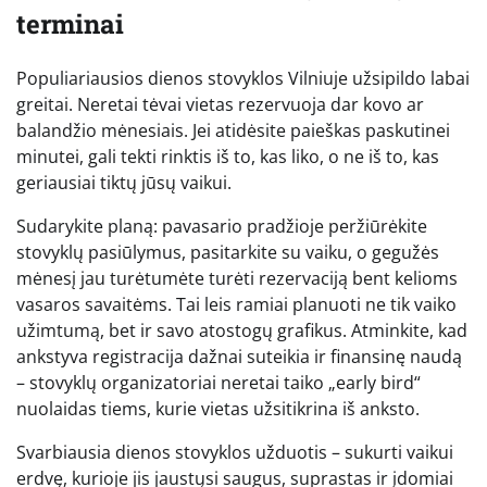
terminai
Populiariausios dienos stovyklos Vilniuje užsipildo labai
greitai. Neretai tėvai vietas rezervuoja dar kovo ar
balandžio mėnesiais. Jei atidėsite paieškas paskutinei
minutei, gali tekti rinktis iš to, kas liko, o ne iš to, kas
geriausiai tiktų jūsų vaikui.
Sudarykite planą: pavasario pradžioje peržiūrėkite
stovyklų pasiūlymus, pasitarkite su vaiku, o gegužės
mėnesį jau turėtumėte turėti rezervaciją bent kelioms
vasaros savaitėms. Tai leis ramiai planuoti ne tik vaiko
užimtumą, bet ir savo atostogų grafikus. Atminkite, kad
ankstyva registracija dažnai suteikia ir finansinę naudą
– stovyklų organizatoriai neretai taiko „early bird“
nuolaidas tiems, kurie vietas užsitikrina iš anksto.
Svarbiausia dienos stovyklos užduotis – sukurti vaikui
erdvę, kurioje jis jaustųsi saugus, suprastas ir įdomiai