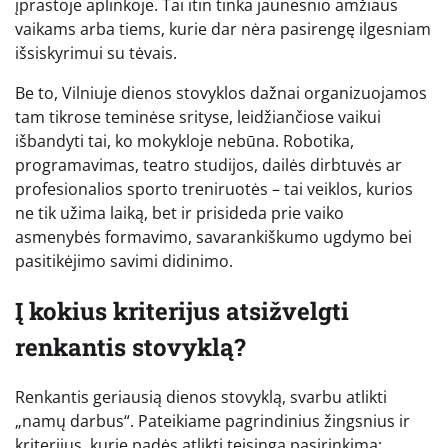
įprastoje aplinkoje. Tai itin tinka jaunesnio amžiaus
vaikams arba tiems, kurie dar nėra pasirengę ilgesniam
išsiskyrimui su tėvais.
Be to, Vilniuje dienos stovyklos dažnai organizuojamos
tam tikrose teminėse srityse, leidžiančiose vaikui
išbandyti tai, ko mokykloje nebūna. Robotika,
programavimas, teatro studijos, dailės dirbtuvės ar
profesionalios sporto treniruotės – tai veiklos, kurios
ne tik užima laiką, bet ir prisideda prie vaiko
asmenybės formavimo, savarankiškumo ugdymo bei
pasitikėjimo savimi didinimo.
Į kokius kriterijus atsižvelgti
renkantis stovyklą?
Renkantis geriausią dienos stovyklą, svarbu atlikti
„namų darbus“. Pateikiame pagrindinius žingsnius ir
kriterijus, kurie padės atlikti teisingą pasirinkimą: