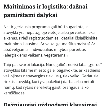
Maitinimas ir logistika: dažnai
pamirštami dalykai
Net ir geriausia programa gali būti sugadinta, jei
stovykla yra nepatogioje vietoje arba jei vaikas lieka
alkanas. Prieš registruodamiesi, detaliai išsiaiškinkite
maitinimo klausimą. Ar vaikai gauna šiltą maistą? Ar
atsižvelgiama į individualius mitybos poreikius
(alergiškiems vaikams, vegetarams)?
Taip pat svarbi lokacija. Nors galbūt norisi labai „geros“
stovyklos kitame miesto gale, pagalvokite, ar kasdienis
vežiojimas nepavargins tiek jūsų, tiek vaiko. Geriausia
rinktis stovyklą, kuri yra pakeliui į darbą arba netoli
namų, kad rytais nereikėtų gaišti brangaus laiko
kamščiuose.
Dažniausiai užduodami klausimai