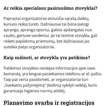
Ar reikia specialaus pasiruošimo stovyklai?
Paprastai organizatoriai atsiunčia sąrašą daiktų,
kuriuos reikia turėti. Dažniausiai tai būna patogi
apranga, apranga sportui, galvos apdangalas nuo
saulės, gertuvė vandeniui. Jei tai teminė stovykla, gali
reikėti papildomų priemonių, bet dažniausiai jas
suteikia patys organizatoriai.
Kaip sužinoti, ar stovykla yra patikima?
Patikimos stovyklos neslepia informacijos apie savo
komandą, yra lengvai pasiekiamos telefonu ar el. paštu.
Taip pat verta pasidomėti, ar organizatoriai turi
„Sveikatos pažymėjimą“ (leidimą vykdyti veiklą), kuris
garantuoja higienos normų atitiktį.
Planavimo svarba ir registracijos