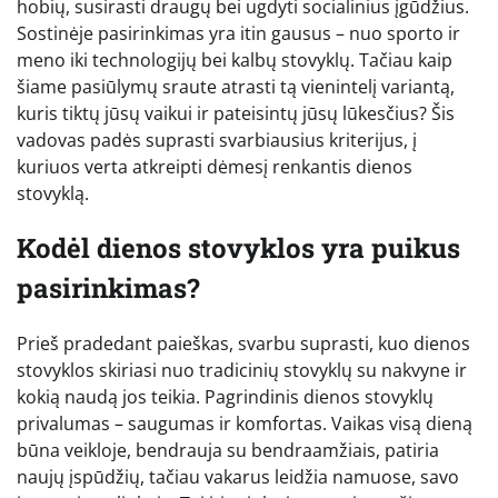
hobių, susirasti draugų bei ugdyti socialinius įgūdžius.
Sostinėje pasirinkimas yra itin gausus – nuo sporto ir
meno iki technologijų bei kalbų stovyklų. Tačiau kaip
šiame pasiūlymų sraute atrasti tą vienintelį variantą,
kuris tiktų jūsų vaikui ir pateisintų jūsų lūkesčius? Šis
vadovas padės suprasti svarbiausius kriterijus, į
kuriuos verta atkreipti dėmesį renkantis dienos
stovyklą.
Kodėl dienos stovyklos yra puikus
pasirinkimas?
Prieš pradedant paieškas, svarbu suprasti, kuo dienos
stovyklos skiriasi nuo tradicinių stovyklų su nakvyne ir
kokią naudą jos teikia. Pagrindinis dienos stovyklų
privalumas – saugumas ir komfortas. Vaikas visą dieną
būna veikloje, bendrauja su bendraamžiais, patiria
naujų įspūdžių, tačiau vakarus leidžia namuose, savo