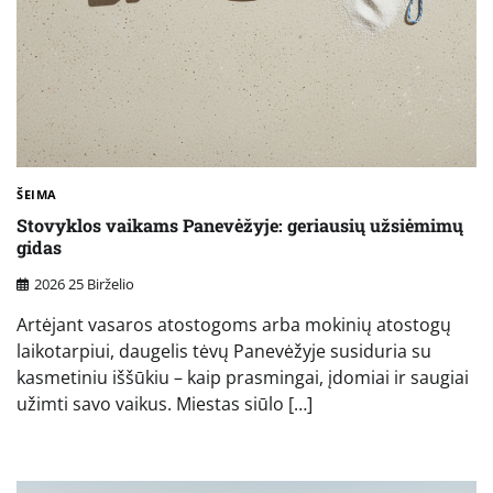
ŠEIMA
Stovyklos vaikams Panevėžyje: geriausių užsiėmimų
gidas
2026 25 Birželio
Artėjant vasaros atostogoms arba mokinių atostogų
laikotarpiui, daugelis tėvų Panevėžyje susiduria su
kasmetiniu iššūkiu – kaip prasmingai, įdomiai ir saugiai
užimti savo vaikus. Miestas siūlo […]