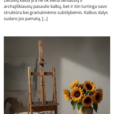
Lietuvių kalba yra ne tik viena seniausių ir
archajiškiausių pasaulio kalbų, bet ir itin turtinga savo
struktūra bei gramatinėmis subtilybėmis. Kalbos dalys
sudaro jos pamatą, […]