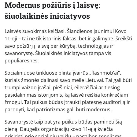
Modernus požiūris į laisvę:
šiuolaikinės iniciatyvos
Laisvės suvokimas keičiasi. Šiandienos jaunimui Kovo
11-oji – tai ne tik istorinis faktas, bet ir galimybė išreikšti
savo požiūrį į laisvę per kūrybą, technologijas ir
savanorystę. Šiuolaikinės iniciatyvos tampa vis
populiaresnės.
Socialiniuose tinkluose plinta įvairūs „flashmob‘ai“,
kuriais žmonės dalinasi savo meile Lietuvai. Tai gali būti
trumpi vaizdo įrašai, piešiniai, eilėraščiai ar tiesiog
pasidalinimas istorijomis, ką laisvė reiškia konkrečiam
žmogui. Tai puikus būdas įtraukti platesnę auditoriją ir
parodyti, kad patriotizmas gali būti modernus.
Savanorystė taip pat yra puikus būdas paminėti šią
dieną. Daugelis organizacijų kovo 11-ąją kviečia
prisidėti prie socialinių veiklų – pagalbos seneliams,