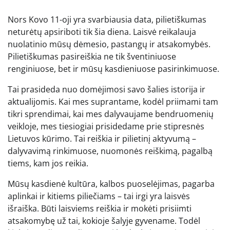
Nors Kovo 11-oji yra svarbiausia data, pilietiškumas
neturėtų apsiriboti tik šia diena. Laisvė reikalauja
nuolatinio mūsų dėmesio, pastangų ir atsakomybės.
Pilietiškumas pasireiškia ne tik šventiniuose
renginiuose, bet ir mūsų kasdieniuose pasirinkimuose.
Tai prasideda nuo domėjimosi savo šalies istorija ir
aktualijomis. Kai mes suprantame, kodėl priimami tam
tikri sprendimai, kai mes dalyvaujame bendruomenių
veikloje, mes tiesiogiai prisidedame prie stipresnės
Lietuvos kūrimo. Tai reiškia ir pilietinį aktyvumą –
dalyvavimą rinkimuose, nuomonės reiškimą, pagalbą
tiems, kam jos reikia.
Mūsų kasdienė kultūra, kalbos puoselėjimas, pagarba
aplinkai ir kitiems piliečiams – tai irgi yra laisvės
išraiška. Būti laisviems reiškia ir mokėti prisiimti
atsakomybę už tai, kokioje šalyje gyvename. Todėl