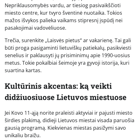
Nepriklausomybės vardu, ar tiesiog pasivaikščioti
miesto centre, kur tvyro šventinė nuotaika. Tokios
mažos išvykos palieka vaikams stipresnį įspūdį nei
pasakojimai vadovėliuose.
Trečia, surenkite „Laisvės pietus“ ar vakarienę. Tai gali
būti proga pasigaminti lietuviškų patiekalų, pasikviesti
senelius ir paklausyti jų prisiminimų apie 1990-uosius
metus. Tokie pokalbiai šeimoje yra gyvoji istorija, kuri
suartina kartas.
Kultūrinis akcentas: ką veikti
didžiuosiuose Lietuvos miestuose
Jei Kovo 11-ąją norite praleisti aktyviai ir pajusti miesto
širdies plakimą, didieji Lietuvos miestai visada paruošia
gausią programą. Kiekvienas miestas pasižymi savo
unikaliu braižu.