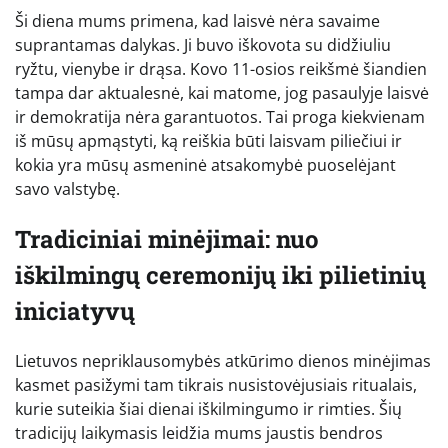
Ši diena mums primena, kad laisvė nėra savaime
suprantamas dalykas. Ji buvo iškovota su didžiuliu
ryžtu, vienybe ir drąsa. Kovo 11-osios reikšmė šiandien
tampa dar aktualesnė, kai matome, jog pasaulyje laisvė
ir demokratija nėra garantuotos. Tai proga kiekvienam
iš mūsų apmąstyti, ką reiškia būti laisvam piliečiui ir
kokia yra mūsų asmeninė atsakomybė puoselėjant
savo valstybę.
Tradiciniai minėjimai: nuo
iškilmingų ceremonijų iki pilietinių
iniciatyvų
Lietuvos nepriklausomybės atkūrimo dienos minėjimas
kasmet pasižymi tam tikrais nusistovėjusiais ritualais,
kurie suteikia šiai dienai iškilmingumo ir rimties. Šių
tradicijų laikymasis leidžia mums jaustis bendros