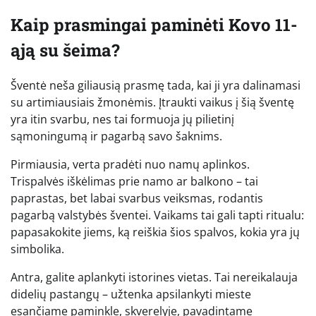
Kaip prasmingai paminėti Kovo 11-
ąją su šeima?
Šventė neša giliausią prasmę tada, kai ji yra dalinamasi
su artimiausiais žmonėmis. Įtraukti vaikus į šią šventę
yra itin svarbu, nes tai formuoja jų pilietinį
sąmoningumą ir pagarbą savo šaknims.
Pirmiausia, verta pradėti nuo namų aplinkos.
Trispalvės iškėlimas prie namo ar balkono – tai
paprastas, bet labai svarbus veiksmas, rodantis
pagarbą valstybės šventei. Vaikams tai gali tapti ritualu:
papasakokite jiems, ką reiškia šios spalvos, kokia yra jų
simbolika.
Antra, galite aplankyti istorines vietas. Tai nereikalauja
didelių pastangų – užtenka apsilankyti mieste
esančiame paminkle, skverelyje, pavadintame