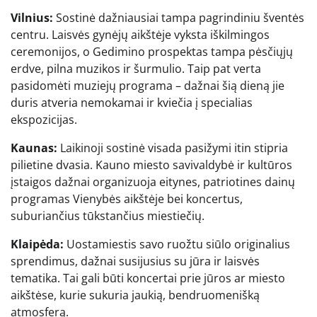
Vilnius:
Sostinė dažniausiai tampa pagrindiniu šventės
centru. Laisvės gynėjų aikštėje vyksta iškilmingos
ceremonijos, o Gedimino prospektas tampa pėsčiųjų
erdve, pilna muzikos ir šurmulio. Taip pat verta
pasidomėti muziejų programa – dažnai šią dieną jie
duris atveria nemokamai ir kviečia į specialias
ekspozicijas.
Kaunas:
Laikinoji sostinė visada pasižymi itin stipria
pilietine dvasia. Kauno miesto savivaldybė ir kultūros
įstaigos dažnai organizuoja eitynes, patriotines dainų
programas Vienybės aikštėje bei koncertus,
suburiančius tūkstančius miestiečių.
Klaipėda:
Uostamiestis savo ruožtu siūlo originalius
sprendimus, dažnai susijusius su jūra ir laisvės
tematika. Tai gali būti koncertai prie jūros ar miesto
aikštėse, kurie sukuria jaukią, bendruomenišką
atmosferą.