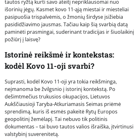
tautos ryžtą kurti savo ateitį nepriklausomai nuo
išorinių jėgų. Kasmet kovo 11-ąją miestai ir miesteliai
pasipuošia trispalvėmis, o žmonių širdyse įsižiebia
pasididžiavimo jausmas. Tačiau kaip šią svarbią datą
paminėti prasmingai, suderinant tradicijas ir šiuolaikinį
požiūrį į laisvę?
Istorinė reikšmė ir kontekstas:
kodėl Kovo 11-oji svarbi?
Suprasti, kodėl Kovo 11-oji yra tokia reikšminga,
neįmanoma be žvilgsnio į istorinį kontekstą. Po
dešimtmečius trukusios okupacijos, Lietuvos
Aukščiausioji Taryba-Atkuriamasis Seimas priėmė
sprendimą, kuris iš esmės pakeitė Rytų Europos
geopolitinį žemėlapį. Tai nebuvo tik politinis
dokumentas – tai buvo tautos valios išraiška, įtvirtinusi
valstybinį suverenitetą.