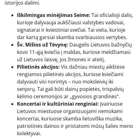
istorijos dalimi.
Iškilmingas minėjimas Seime:
Tai oficialioji dalis,
kurioje dalyvauja aukščiausi valstybės vadovai,
signatarai ir kviestiniai svečiai. Tai vieta, kurioje
dar kartą garsiai skamba svarbiausios vertybės.
Šv. Mišios už Tėvynę:
Daugelis Lietuvos bažnyčių
kovo 11-ąją kviečia į maldas, kuriose meldžiamasi
už Lietuvos laisvę, jos žmones ir ateitį.
Pilietinės akcijos:
Vis dažniau miestų aikštėse
rengiamos pilietinės akcijos, kuriose kviečiami
dalyvauti visi norintys – nuo moksleivių iki
senjorų. Tai gali būti dainų popietės, trispalvių
kėlimo ceremonijos ar „gyvosios grandinės“.
Koncertai ir kultūriniai renginiai:
Įvairiuose
Lietuvos miestuose organizuojami nemokami
koncertai, kuriuose skamba lietuviška muzika,
patriotinės dainos ir pristatomi mūsų šalies meno
kolektyvai.