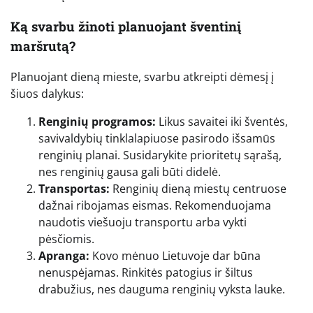
Ką svarbu žinoti planuojant šventinį
maršrutą?
Planuojant dieną mieste, svarbu atkreipti dėmesį į
šiuos dalykus:
Renginių programos:
Likus savaitei iki šventės,
savivaldybių tinklalapiuose pasirodo išsamūs
renginių planai. Susidarykite prioritetų sąrašą,
nes renginių gausa gali būti didelė.
Transportas:
Renginių dieną miestų centruose
dažnai ribojamas eismas. Rekomenduojama
naudotis viešuoju transportu arba vykti
pėsčiomis.
Apranga:
Kovo mėnuo Lietuvoje dar būna
nenuspėjamas. Rinkitės patogius ir šiltus
drabužius, nes dauguma renginių vyksta lauke.