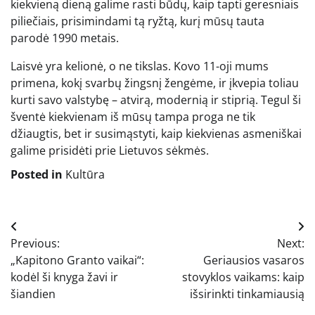
kiekvieną dieną galime rasti būdų, kaip tapti geresniais
piliečiais, prisimindami tą ryžtą, kurį mūsų tauta
parodė 1990 metais.
Laisvė yra kelionė, o ne tikslas. Kovo 11-oji mums
primena, kokį svarbų žingsnį žengėme, ir įkvepia toliau
kurti savo valstybę – atvirą, modernią ir stiprią. Tegul ši
šventė kiekvienam iš mūsų tampa proga ne tik
džiaugtis, bet ir susimąstyti, kaip kiekvienas asmeniškai
galime prisidėti prie Lietuvos sėkmės.
Posted in
Kultūra
Navigacija
Previous:
Next:
tarp
„Kapitono Granto vaikai“:
Geriausios vasaros
įrašų
kodėl ši knyga žavi ir
stovyklos vaikams: kaip
šiandien
išsirinkti tinkamiausią