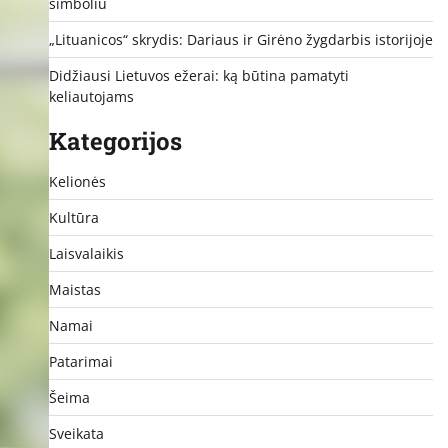
simboliu
„Lituanicos“ skrydis: Dariaus ir Girėno žygdarbis istorijoje
Didžiausi Lietuvos ežerai: ką būtina pamatyti
keliautojams
Kategorijos
Kelionės
Kultūra
Laisvalaikis
Maistas
Namai
Patarimai
Šeima
Sveikata