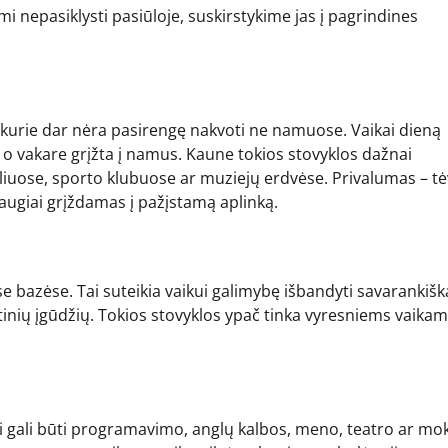
 nepasiklysti pasiūloje, suskirstykime jas į pagrindines
kurie dar nėra pasirengę nakvoti ne namuose. Vaikai dieną
, o vakare grįžta į namus. Kaune tokios stovyklos dažnai
iuose, sporto klubuose ar muziejų erdvėse. Privalumas – t
saugiai grįždamas į pažįstamą aplinką.
se bazėse. Tai suteikia vaikui galimybę išbandyti savarankišk
inių įgūdžių. Tokios stovyklos ypač tinka vyresniems vaikam
 Tai gali būti programavimo, anglų kalbos, meno, teatro ar mo