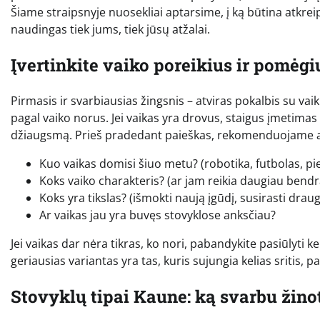
Šiame straipsnyje nuosekliai aptarsime, į ką būtina atkr
naudingas tiek jums, tiek jūsų atžalai.
Įvertinkite vaiko poreikius ir pomėgi
Pirmasis ir svarbiausias žingsnis – atviras pokalbis su vai
pagal vaiko norus. Jei vaikas yra drovus, staigus įmetimas į 
džiaugsmą. Prieš pradedant paieškas, rekomenduojame at
Kuo vaikas domisi šiuo metu? (robotika, futbolas, pie
Koks vaiko charakteris? (ar jam reikia daugiau bendr
Koks yra tikslas? (išmokti naują įgūdį, susirasti draugų,
Ar vaikas jau yra buvęs stovyklose anksčiau?
Jei vaikas dar nėra tikras, ko nori, pabandykite pasiūlyti kel
geriausias variantas yra tas, kuris sujungia kelias sritis, p
Stovyklų tipai Kaune: ką svarbu žino