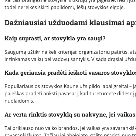
Kartais brangesnė stovykla iš tikrųjų yra pigesnė, nes į jo
todėl nereikės skirti papildomų lėšų stovyklos eigoje.
Dažniausiai užduodami klausimai api
Kaip suprasti, ar stovykla yra saugi?
Saugumą užtikrina keli kriterijai: organizatorių patirtis, a
ir tinkamas vaikų bei vadovų santykis. Visada drąsiai užd
Kada geriausia pradėti ieškoti vasaros stovyklo
Populiariausios stovyklos Kaune užsipildo labai greitai 
paieškas pradėti anksti pavasarį, kad turėtumėte didesnį
nuolaidomis.
Ar verta rinktis stovyklą su nakvyne, jei vaika
Tai priklauso nuo vaiko brandos. Jei vaikas yra savarankiš
savarankiškumą. Tačiau jei abejojate, galite pradėti nuo 