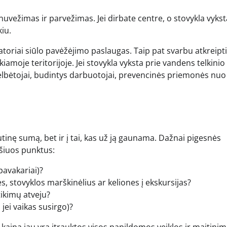
nuvežimas ir parvežimas. Jei dirbate centre, o stovykla vykst
kiu.
atoriai siūlo pavėžėjimo paslaugas. Taip pat svarbu atkreipti
ekiamoje teritorijoje. Jei stovykla vyksta prie vandens telkinio
elbėtojai, budintys darbuotojai, prevencinės priemonės nuo
alutinę sumą, bet ir į tai, kas už ją gaunama. Dažnai pigesnės
 šiuos punktus:
pavakariai)?
 stovyklos marškinėlius ar keliones į ekskursijas?
ikimų atveju?
jei vaikas susirgo)?