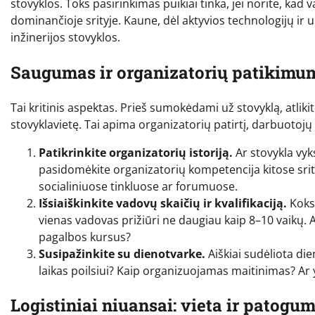
stovyklos. Toks pasirinkimas puikiai tinka, jei norite, kad 
dominančioje srityje. Kaune, dėl aktyvios technologijų ir
inžinerijos stovyklos.
Saugumas ir organizatorių patikimu
Tai kritinis aspektas. Prieš sumokėdami už stovyklą, atlik
stovyklavietę. Tai apima organizatorių patirtį, darbuotojų kv
Patikrinkite organizatorių istoriją.
Ar stovykla vyks
pasidomėkite organizatorių kompetencija kitose srity
socialiniuose tinkluose ar forumuose.
Išsiaiškinkite vadovų skaičių ir kvalifikaciją.
Koks 
vienas vadovas prižiūri ne daugiau kaip 8–10 vaikų. A
pagalbos kursus?
Susipažinkite su dienotvarke.
Aiškiai sudėliota di
laikas poilsiui? Kaip organizuojamas maitinimas? Ar 
Logistiniai niuansai: vieta ir patogu