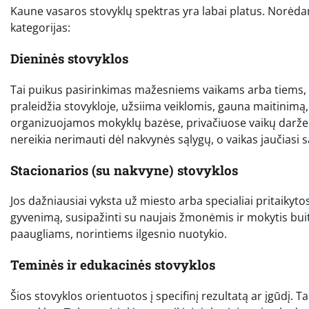
Kaune vasaros stovyklų spektras yra labai platus. Norėdami
kategorijas:
Dieninės stovyklos
Tai puikus pasirinkimas mažesniems vaikams arba tiems, 
praleidžia stovykloje, užsiima veiklomis, gauna maitinimą
organizuojamos mokyklų bazėse, privačiuose vaikų daržel
nereikia nerimauti dėl nakvynės sąlygų, o vaikas jaučiasi 
Stacionarios (su nakvyne) stovyklos
Jos dažniausiai vyksta už miesto arba specialiai pritaikyto
gyvenimą, susipažinti su naujais žmonėmis ir mokytis buit
paaugliams, norintiems ilgesnio nuotykio.
Teminės ir edukacinės stovyklos
Šios stovyklos orientuotos į specifinį rezultatą ar įgūdį.