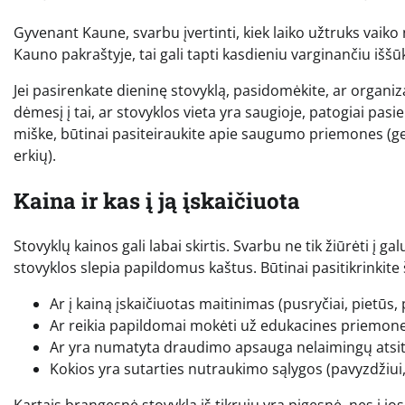
Gyvenant Kaune, svarbu įvertinti, kiek laiko užtruks vaiko 
Kauno pakraštyje, tai gali tapti kasdieniu varginančiu iššū
Jei pasirenkate dieninę stovyklą, pasidomėkite, ar organiz
dėmesį į tai, ar stovyklos vieta yra saugioje, patogiai pasi
miške, būtinai pasiteiraukite apie saugumo priemones (g
erkių).
Kaina ir kas į ją įskaičiuota
Stovyklų kainos gali labai skirtis. Svarbu ne tik žiūrėti į g
stovyklos slepia papildomus kaštus. Būtinai pasitikrinkite
Ar į kainą įskaičiuotas maitinimas (pusryčiai, pietūs, 
Ar reikia papildomai mokėti už edukacines priemones,
Ar yra numatyta draudimo apsauga nelaimingų atsit
Kokios yra sutarties nutraukimo sąlygos (pavyzdžiui, 