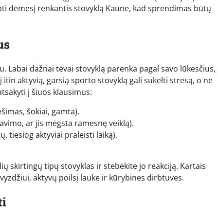
eipti dėmesį renkantis stovyklą Kaune, kad sprendimas būtų
us
ku. Labai dažnai tėvai stovyklą parenka pagal savo lūkesčius,
itin aktyvią, garsią sporto stovyklą gali sukelti stresą, o ne
sakyti į šiuos klausimus:
šimas, šokiai, gamta).
avimo, ar jis mėgsta ramesnę veiklą).
 tiesiog aktyviai praleisti laiką).
ių skirtingų tipų stovyklas ir stebėkite jo reakciją. Kartais
avyzdžiui, aktyvų poilsį lauke ir kūrybines dirbtuves.
ti