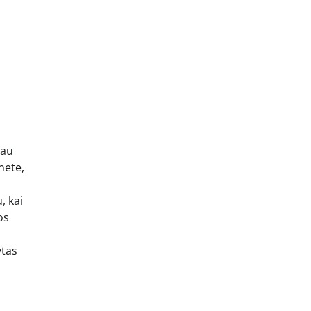
iau
nete,
, kai
os
ytas