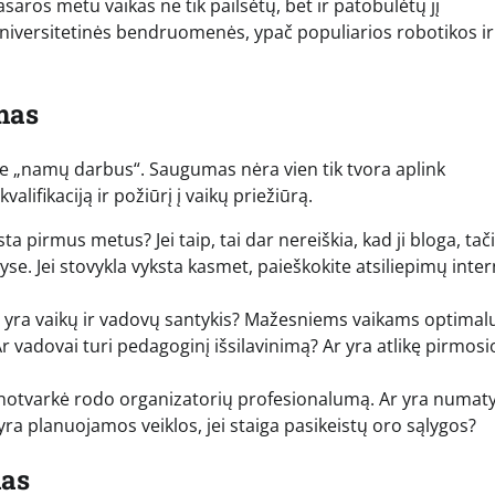
vasaros metu vaikas ne tik pailsėtų, bet ir patobulėtų jį
 universitetinės bendruomenės, ypač populiarios robotikos ir
mas
ite „namų darbus“. Saugumas nėra vien tik tvora aplink
alifikaciją ir požiūrį į vaikų priežiūrą.
ta pirmus metus? Jei taip, tai dar nereiškia, kad ji bloga, tač
se. Jei stovykla vyksta kasmet, paieškokite atsiliepimų inter
yra vaikų ir vadovų santykis? Mažesniems vaikams optimalu
r vadovai turi pedagoginį išsilavinimą? Ar yra atlikę pirmosi
enotvarkė rodo organizatorių profesionalumą. Ar yra numat
yra planuojamos veiklos, jei staiga pasikeistų oro sąlygos?
mas