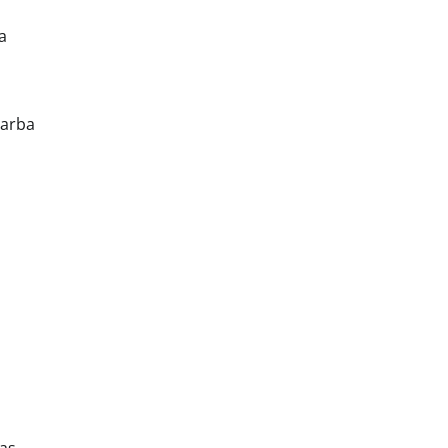
a
 arba