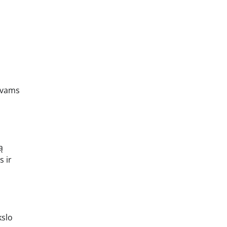
ėvams
ą
s ir
kslo