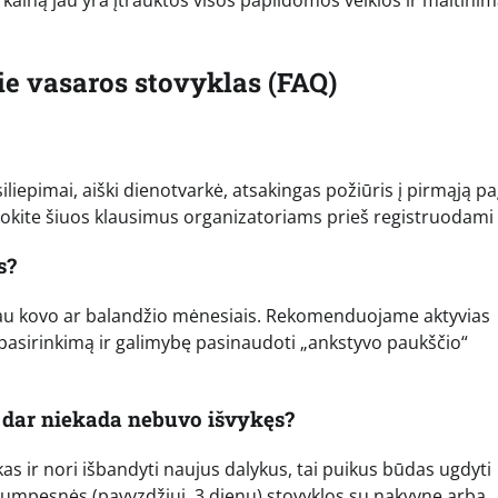
s kainą jau yra įtrauktos visos papildomos veiklos ir maitinim
e vasaros stovyklas (FAQ)
tsiliepimai, aiški dienotvarkė, atsakingas požiūris į pirmąją p
uokite šiuos klausimus organizatoriams prieš registruodami 
s?
– jau kovo ar balandžio mėnesiais. Rekomenduojame aktyvias
 pasirinkimą ir galimybę pasinaudoti „ankstyvo paukščio“
s dar niekada nebuvo išvykęs?
kas ir nori išbandyti naujus dalykus, tai puikus būdas ugdyti
trumpesnės (pavyzdžiui, 3 dienų) stovyklos su nakvyne arba