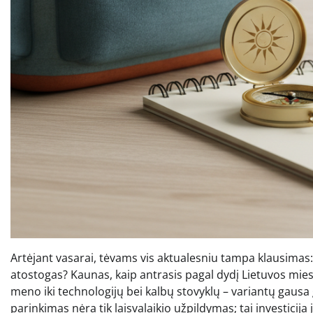
Artėjant vasarai, tėvams vis aktualesniu tampa klausimas: k
atostogas? Kaunas, kaip antrasis pagal dydį Lietuvos miest
meno iki technologijų bei kalbų stovyklų – variantų gausa ga
parinkimas nėra tik laisvalaikio užpildymas; tai investicija 