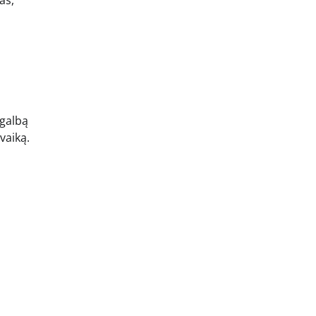
as,
agalbą
vaiką.