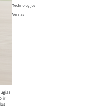
Technologijos
Verslas
augias
 ir
los
.