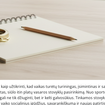
aip užtikrinti, kad vaikas turėtų turiningas, įsimintinas ir s
as, siūlo itin platų vasaros stovyklų pasirinkimą. Nuo sporto
li ne tik džiuginti, bet ir kelti galvosūkius. Tinkamos stovyk
į vaiko socialinius įgūdžius, savarankiškumą ir naujas patirtis